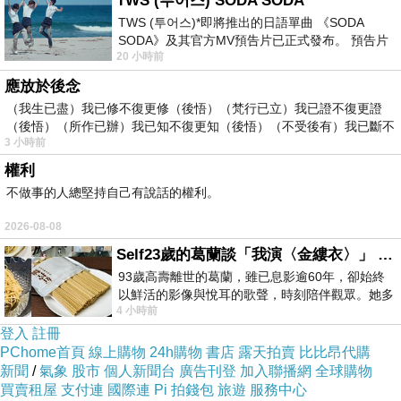
TWS (투어스) SODA SODA
TWS (투어스)*即將推出的日語單曲 《SODA
SODA》及其官方MV預告片已正式發布。 預告片
20 小時前
一經發布， 就引發了粉絲們對這次夏季回
應放於後念
（我生已盡）我已修不復更修（後悟）（梵行已立）我已證不復更證
（後悟）（所作已辦）我已知不復更知（後悟）（不受後有）我已斷不
3 小時前
復
權利
不做事的人總堅持自己有說話的權利。
經典竹結飾
2026-08-08
釦與鞋面拼
Self23歲的葛蘭談「我演〈金縷衣〉」 #戀上老電影 #粟子 #葛蘭
接，帶來春
93歲高壽離世的葛蘭，雖已息影逾60年，卻始終
天甜美的氣
以鮮活的影像與悅耳的歌聲，時刻陪伴觀眾。她多
4 小時前
才多藝、陽光開朗的形象，不僅保留在電影
息的OL鞋
登入
註冊
款，
PChome首頁
線上購物
24h購物
書店
露天拍賣
比比昂代購
新聞
/
氣象
股市
個人新聞台
廣告刊登
加入聯播網
全球購物
買賣租屋
支付連
國際連
Pi 拍錢包
旅遊
服務中心
心機楔型內