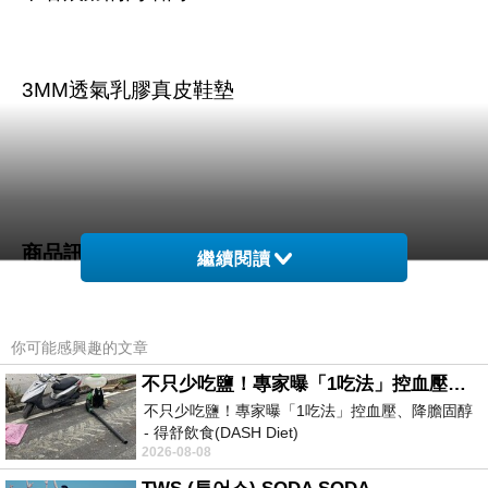
3MM透氣乳膠真皮鞋墊
商品訊息描述
:
繼續閱讀
你可能感興趣的文章
KOKKO摩登黑白配?經典竹節飾釦拼接內增高楔
不只少吃鹽！專家曝「1吃法」控血壓、降膽固醇 - 得舒飲食(DASH Diet)
不只少吃鹽！專家曝「1吃法」控血壓、降膽固醇
型跟鞋 - 精緻黑
- 得舒飲食(DASH Diet)
2026-08-08
https://www.facebook.com/dietitiansophia/
posts/157966