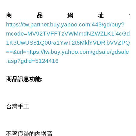
商品網址
:
https://tw.partner.buy.yahoo.com:443/gd/buy?
mcode=MV92TVFFTzVWMmdNZWZLK1l4cGd
1K3UwUS81Q00ra1YwT2t6MklYVDRlbVVZPQ
==&url=https://tw.buy.yahoo.com/gdsale/gdsale
.asp?gdid=5124416
商品訊息功能
:
台灣手工
不著痕跡的內增高