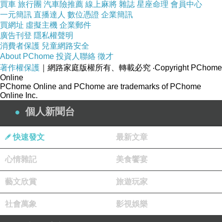
買車
旅行團
汽車險推薦
線上麻將
雜誌
星座命理
會員中心
一元簡訊
增高，悄悄
直播達人
數位憑證
企業簡訊
買網址
虛擬主機
企業郵件
拉長小腿的
廣告刊登
隱私權聲明
黃金比例。
消費者保護
兒童網路安全
About PChome
投資人聯絡
徵才
著作權保護
｜網路家庭版權所有、轉載必究
‧Copyright PChome
真皮製舒適
Online
PChome Online and PChome are trademarks of PChome
鞋墊，集結
Online Inc.
集結透氣、
個人新聞台
服貼、舒壓
三大特色，
快速發文
最新文章
心情雜記
美食饗宴
從裡到外全
真皮設計，
藝文欣賞
旅遊玩家
不但保有流
社會萬象
影視娛樂
行元素，也