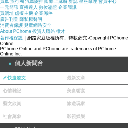
買車
旅行團
汽車險推薦
線上麻將
雜誌
星座命理
會員中心
一元簡訊
直播達人
數位憑證
企業簡訊
買網址
虛擬主機
企業郵件
廣告刊登
隱私權聲明
消費者保護
兒童網路安全
About PChome
投資人聯絡
徵才
著作權保護
｜網路家庭版權所有、轉載必究
‧Copyright PChome
Online
PChome Online and PChome are trademarks of PChome
Online Inc.
個人新聞台
快速發文
最新文章
心情雜記
美食饗宴
藝文欣賞
旅遊玩家
社會萬象
影視娛樂