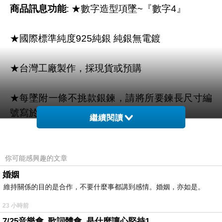
商品訊息功能
: ★數字造型項墜~『數字4』
★國際標準純度925純銀 純銀無電鍍
★台灣工廠製作，採現貨或預購
★每墜附一條不挑款銀鍊，請將所要鍊長尺寸編
號寫於備註欄
繼續閱讀
商品訊息描述
:
你可能感興趣的文章
商品訊息簡述
:
婚姻
維持關係的目的是合作，不要什麼事都講到感情。婚姻，亦如是。
23 小時前
7/25音樂會_歌詞體會_是什麼讓心堅持1