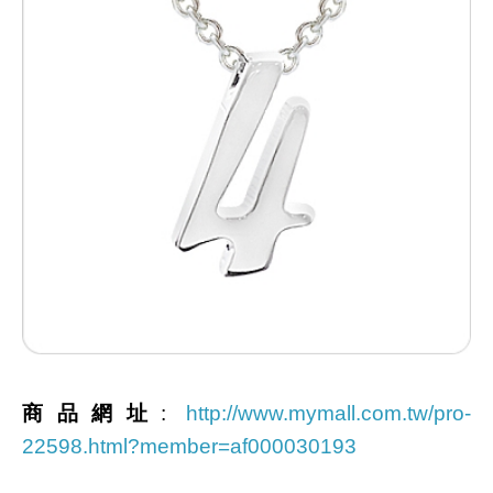
商品網址
:
http://www.mymall.com.tw/pro-
22598.html?member=af000030193