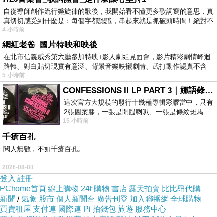
自從導師創作流行樂旋律的歌後，我開始看不懂更多歌詞寫的意思，真
真切切感受到什麼是：每個字都認識，串起來就是抓破頭時間！絕對不
4 小時前
網紅老爸_國片特映和映後
在北市信義威秀第六廳參加特映+影人劇組見面會，影片精彩劇情峰迴
路轉、對白貼切現實有意涵、背景音樂映襯劇情、武打動作認真不含
5 小時前
糊、
CONFESSIONS II LP PART 3｜娜語錄II LP PART 3
這次官方大規模的發行十幾種專輯彩膠當中，只有
2張圖案膠，一張是開腿喇叭、一張是條紋斑馬
15 小時前
版；目前官網上只剩澳洲商店AU STORE
數字系列「數字4」純銀項鍊 / 商品編號：M01827088
千瘡百孔
閱人無數，不如千瘡百孔。
2026-08-08
登入
註冊
PChome首頁
線上購物
24h購物
書店
露天拍賣
比比昂代購
新聞
/
氣象
股市
個人新聞台
廣告刊登
加入聯播網
全球購物
買賣租屋
支付連
國際連
Pi 拍錢包
旅遊
服務中心