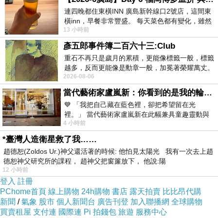
連四晚都住東橫INN 廣島新幹線口2號店，這間東
橫inn，早餐非常豐盛。 每天菜色都有變化，雖然
13 小時前
看到工作人員拿出料理包加熱，但
彥五郎事件簿二百六十三:Club
重石不再只是歲月的累積，更能像標籤一般，標籤
越多，反而更能像是勳章一般，加冕著榮耀萬丈。
2026-08-06
習慣一如縱容，成了再難輕輕放下的罪證
當代藝術家盧嵐新：你看到的是我的輪廓，還是你的故事？——藏在藍色裡的希望與光
【ORENDA】
💙 「我把自己藏在藍色裡，卻把希望留在光
裡。」 當代藝術家盧嵐新在此幅兼具童趣靈動與
2014 SPRING
4 小時前
抽象韻味的新作中，用湛藍的羽翼般色塊包覆著
& SUMMER
*臺灣人造衛星救了我……
趙德恕(Zoldos Ur.)神父還活著的時候: 他怕見太陽光 我有一次去上趙
德恕神父研究所的課程， 趙神父把窗簾放下， 他說:陽
12 小時前
登入
註冊
PChome首頁
線上購物
24h購物
書店
露天拍賣
比比昂代購
新聞
/
氣象
股市
個人新聞台
廣告刊登
加入聯播網
全球購物
買賣租屋
支付連
國際連
Pi 拍錢包
旅遊
服務中心