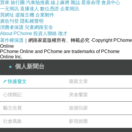
買車
旅行團
汽車險推薦
線上麻將
雜誌
星座命理
會員中心
一元簡訊
直播達人
數位憑證
企業簡訊
買網址
虛擬主機
企業郵件
廣告刊登
隱私權聲明
消費者保護
兒童網路安全
About PChome
投資人聯絡
徵才
著作權保護
｜網路家庭版權所有、轉載必究
‧Copyright PChome
Online
PChome Online and PChome are trademarks of PChome
Online Inc.
個人新聞台
快速發文
最新文章
心情雜記
美食饗宴
藝文欣賞
旅遊玩家
社會萬象
影視娛樂