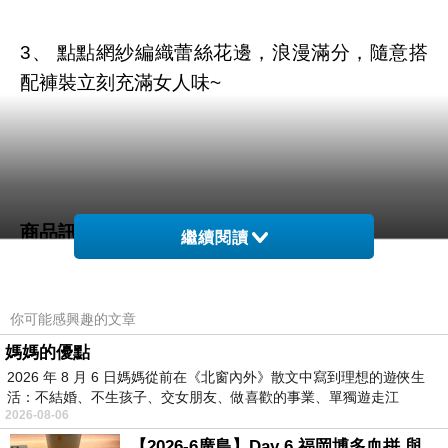
3、 點點網紗編織蕾絲花邊，浪漫滿分，隨意搭
配褲裝立刻充滿女人味~
商品訊息描述
:
繼續閱讀
你可能感興趣的文章
ORENDA-點點網紗蕾絲七分袖上衣-黑
媽媽的優點
2026 年 8 月 6 日媽媽從前在《北窗內外》散文中寫到理想的遊俠生
活：不結婚、不生孩子、交女朋友、做喜歡的事業、單獨遊走江
2026-08-06
湖⋯⋯，
【2026-6廣島】Day 6 福岡博多血拼 與機場接送少年司機深夜對談