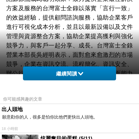
方案及服務的台灣富士全錄以落實「言行一致」
的效益經驗，提供顧問諮詢服務，協助企業客戶
進行可視化成本分析，並且以最新設備以及文件
管理與資源整合方案，協助企業提高獲利與強化
競爭力，與客戶一起分享、成長。台灣富士全錄
營業本部長吳經明表示，面對愈來愈激烈的市場
競爭，企業在資訊交流、流程簡化、資訊安全、
辦公行動化、成本控管、節能減碳等各方面能力
繼續閱讀
需更為強化，才能提升競爭力與獲利。富士全錄
將客戶當做夥伴，將自身「Live Office」言行一
你可能感興趣的文章
致的效益經驗，不吝惜與客戶一起分享，藉此幫
出人頭地
助客戶達到節能減碳、降低成本、提升經營品
願意勸你的人，很多是怕你比他們更快出人頭地。
質、永續經營等目標，與客戶一起獲利成長。吳
經明本部長舉例，台灣富士全錄以落實「言行一
18 小時前
致」的經驗協助國內某大知名外商銀行進行相關
炫麗奪目的蛋糕 (5/11)