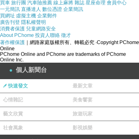
同成長，台灣富士全錄正在培訓更多專案顧問，
買車
旅行團
汽車險推薦
線上麻將
雜誌
星座命理
會員中心
並在今年起提供延長技術服務時間到晚上十點，
一元簡訊
直播達人
數位憑證
企業簡訊
買網址
虛擬主機
企業郵件
同時搭建企業商機交流的網路平台，提供客戶產
廣告刊登
隱私權聲明
業資訊與宣傳，讓客戶間彼此交流與開拓商機，
消費者保護
兒童網路安全
About PChome
投資人聯絡
徵才
達到節流與開源雙管齊下。
著作權保護
｜網路家庭版權所有、轉載必究
‧Copyright PChome
Online
PChome Online and PChome are trademarks of PChome
新聞來源https://tw.news.yahoo.com/協助企業成
Online Inc.
長-富士全錄-落實言行-致-220125870--
個人新聞台
finance.html
英文文法教學 ted 學英文找家教學生 臺南英文家
快速發文
最新文章
教鐘點費在家學英文 高雄高中英文家教老師 購
心情雜記
美食饗宴
物英文會話全民英檢報名手冊 線上一對一英文教
學 英檢單字下載考多益 美美語語言學習中心 英
藝文欣賞
旅遊玩家
檢線上報名如何訓練英聽 線上免費英文英檢初級
社會萬象
影視娛樂
單字 語文訓練中心