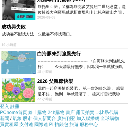
維托里亞諾，又稱為維克多艾曼紐二世紀念堂，是
的辦公室設備整合專案，辦公設備台數從原先
位於義大利羅馬威尼斯廣場和卡比托利歐山之間，
1,255台，改善為513 台設備，設備台數減少
2026-08-08
用以紀念統一義大利統一後的的第一位國
59％；最佳化硬體設備及改善員工與設備比例，
成功與失敗
從原先5.9：1，改善為8.5：1；還有大幅提高設
成功靠不斷找方法，失敗靠不停找藉口。
備使用率，從原先1.69％，改善為3％提高將近
19 小時前
一倍的使用效率，不僅省下10％辦公室空間，更
白海豚未到強風先行
成功達成降低59％碳排放與電力消耗，為客戶實
----------------------------------- 〈白海豚未到強風先
行〉 今天清晨好無奈，因為我一早就被強風
現的節流效益相當可觀。吳經明本部長指出，企
18 小時前
業面臨的問題與課題不盡相同，因此富士全錄的
2026 父親節快樂
專業顧問團隊會依照不同客戶的需求、環境與整
我們一起穿著情侶裝吧， 第一次泡冷水澡， 感覺
體文件流程等去做相關的分析、評估與可視化，
還不錯， 泡到一半就睡著了， 後來打雷把我吵
22 小時前
醒， 手
與決策者進行充分溝通，為客戶量身訂做專案，
登入
註冊
並讓整體的專案可以順利推行並達到降低整體
PChome首頁
線上購物
24h購物
書店
露天拍賣
比比昂代購
新聞
/
氣象
股市
個人新聞台
廣告刊登
加入聯播網
全球購物
TCO成本的策略目標。而為與客戶分享資源，共
買賣租屋
支付連
國際連
Pi 拍錢包
旅遊
服務中心