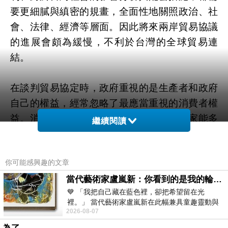
要更細膩與縝密的規畫，全面性地關照政治、社
會、法律、經濟等層面。因此將來兩岸貿易協議
的進展會頗為緩慢，不利於台灣的全球貿易連
結。
在談判貿易協定時，政府重視的是生產者和政府
自己的權益，經常忽略了最應當重視的消費者權
益。消費者是社會的最大公約數，如果大家能多
繼續閱讀
聚焦在消費者權益上，貿易協定比較容易獲得共
識。
你可能感興趣的文章
貿易協定影響三種團體的權益：花錢買產品和服
當代藝術家盧嵐新：你看到的是我的輪廓，還是你的故事？——藏在藍色裡的希望與光
💙 「我把自己藏在藍色裡，卻把希望留在光
務的消費者、提供產品和服務的生產者、提供各
裡。」 當代藝術家盧嵐新在此幅兼具童趣靈動與
種公共服務的政府。他們的利益衝突必須調和，
2026-08-07
抽象韻味的新作中，用湛藍的羽翼般色塊包覆著
社會才會更好。生產者拿到的利益愈多，消費者