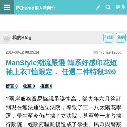
我的Blog
訂閱
我的
2014-08-12 08:25:24
michael1253q
ManStyle潮流嚴選 韓系好感印花短
袖上衣T恤限定． 任選二件特殺399
留言 0
收藏 0
推薦 0
?兩岸服務貿易協議爭議性高，從去年六月簽訂
到現在無法通過立法院，導致了三一八太陽花學
運，學生至今仍占據了立法院，甚至曾一度占據
行政院，經政府驅離後造成了學生、民眾與警察