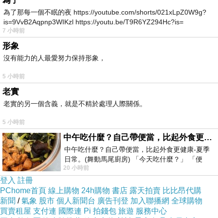
為了
就會損失，造成少數生產者得到多數的利益。政
為了那每一個不眠的夜 https://youtube.com/shorts/021xLpZ0W9g?
is=9VvB2Aqpnp3WIKzl https://youtu.be/T9R6YZ294Hc?is=
府必須靠稅收提供服務，稅愈高，大家的可支配
7 小時前
所得就愈少，如果政府資源分配不均，會造成不
形象
同團體獲益不均的情形，在政府效率不彰時，對
沒有能力的人最愛努力保持形象，
大眾的不利影響會愈大。
5 小時前
老實
消費者通常是自由貿易的最大受益者。如果您曾
老實的另一個含義，就是不精於處理人際關係。
在美國消費，會感覺美國品質好的東西特別便
5 小時前
宜，而便宜的東西也會有一定的品質。美國的工
中午吃什麼？自己帶便當，比起外食更健康-夏季日常。(舞動馬尾廚房)
資高，為什麼高品質的東西還是相對比較便宜
中午吃什麼？自己帶便當，比起外食更健康-夏季
呢？主要是因為美國是一個崇尚自由貿易的國
日常。(舞動馬尾廚房) 「今天吃什麼？」 「便
20 小時前
當？麵？還是炒飯？」 每天都在選擇
家，進口貨品造成國內市場競爭激烈，美國也歡
登入
註冊
迎外國廠商直接投資到美國生產，更增進了消費
PChome首頁
線上購物
24h購物
書店
露天拍賣
比比昂代購
新聞
市場的競爭性。
/
氣象
股市
個人新聞台
廣告刊登
加入聯播網
全球購物
買賣租屋
支付連
國際連
Pi 拍錢包
旅遊
服務中心