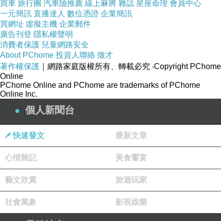
買車
旅行團
汽車險推薦
線上麻將
雜誌
星座命理
會員中心
當產品和服務可以自由流動時，競爭會使得國內
一元簡訊
直播達人
數位憑證
企業簡訊
買網址
虛擬主機
企業郵件
產品及服務更好、更便宜，造福消費者。消費者
廣告刊登
隱私權聲明
權益保護高的地方有幾個特徵，第一、產品是否
消費者保護
兒童網路安全
About PChome
投資人聯絡
徵才
可以購買得到，第二、價格是消費者有能力負擔
著作權保護
｜網路家庭版權所有、轉載必究
‧Copyright PChome
的，第三、產品品質要好，第四、產品要好用，
Online
PChome Online and PChome are trademarks of PChome
第五、售後服務好。所以美國維護消費者權益的
Online Inc.
方式很簡單，就是促進產品和服務、資本的流動
個人新聞台
性，相信市場競爭會為消費者帶來最好的結果。
快速發文
最新文章
但是在台灣，廠商的權益比較高，貿易談判的過
心情雜記
美食饗宴
程中，廠商的正反意見高調而清晰，消費者聲音
從未出現過。廠商人數少卻掌握金額龐大的利
藝文欣賞
旅遊玩家
益，自然會形成利益團體為自己發聲，可是消費
社會萬象
影視娛樂
者的個別權益小又分散各地，不會有組織性的團
體可以代言。廠商為保護自己的權益，不會希望