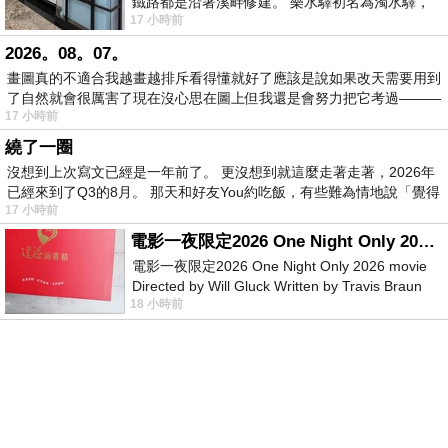
鐵路都是沿著溪畔修建。 樂水驛初名為濁水驛，
17 小時前
但因與臺鐵集集線車站同名，於1953
2026。08。07。
畫圖真的不適合我越畫越排斥看得懂就好了應該是說如果改天需要用到
了自然就會很厲害了現在沒心思在圖上但我還是會努力把它考過———
17 小時前
繞了一圈
沒想到上次寫文已經是一年前了。 更沒想到就這麼走著走著，2026年
已經來到了Q3的8月。 那天和好友You約吃飯，有些難為情地說「覺得
17 小時前
電影一夜限定2026 One Night Only 2026 movie
電影一夜限定2026 One Night Only 2026 movie
Directed by Will Gluck Written by Travis Braun
18 小時前
Starring Monica Barbaro