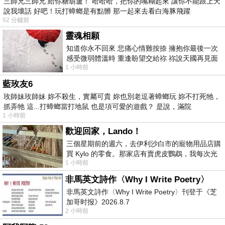
三師兄三師兄 給你糖葫蘆！ 哈哈哈，把你的嘴糊起來 讓你不能跟上天
說我壞話 好吧！玩打蟑螂是有點髒 那一起來去看白海豚飛躍
52 分鐘前
靈魂相願
知道你永不回來 悲痛心情難按捺 擁抱你最後一次
感受微弱體溫時 重逢盼望交給祢 祢說天國再見面
1 小時前
此刻忍淚說別離 他日靈魂再
藍玫友6
玫師妹玫師妹 妳不殺生，實屬可貴 妳也別老逗著蟑螂玩 妳不打死牠，
抓弄牠 這...打蟑螂當打地鼠 也是項可愛的遊戲？ 是說，滿院
1 小時前
歡迎回家，Lando！
三個星期前的週六，去伊利沙白市的寵物用品店購
買 Kylo 的零食。那家店有賣虎皮鸚鵡，我每次光
1 小時前
顧都會去看一下。他們偶爾會引進 C
非馬英文詩作〈Why I Write Poetry〉
非馬英文詩作〈Why I Write Poetry〉刊登于《芝
加哥时报》2026.8.7
2 小時前