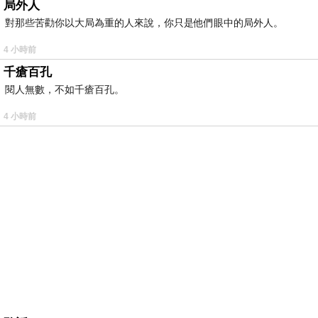
局外人
對那些苦勸你以大局為重的人來說，你只是他們眼中的局外人。
4 小時前
千瘡百孔
閱人無數，不如千瘡百孔。
4 小時前