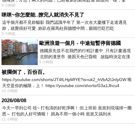
8 小時前
咪咪~你怎麼能..撩完人就消失不見了
這半個月都不見妳貓影 我們認識半年了 第一次在大廈樓下走道遇見
妳，就覺得好可愛..妳趴在羅馬柱與牆體中間，眼睛巴眨巴眨
9 小時前
歐洲浪遊一個月 - 中途短暫停留德國
德國原先並不在我們的行程計畫中 只有計畫過境
北部的漢堡市 後因天色已昏暗 故臨時決定在漢
9 小時前
堡市吃晚餐和過夜
被擱倒了，百份百。
https://youtube.com/shorts/JT4fLHpMfYE?is=uk2_hVbA2IJnlyGW 唯
天空是你的極限，上！ https://youtube.com/shorts/G3a1Jhcu4
10 小時前
2026/08/08
今天一早到公司 哇~ 打包清的好乾淨啊！ 但上班前 崽崽到現場掃一圈
恩～ 打包的人好可憐喔！ 因為不用一個小時 崽崽又搞到水
11 小時前