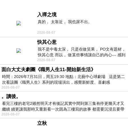
入禪之境
真的， 太靠近， 我也尿不出。
2026-08-07
快其心意
我不是中毒太深， 只是在做笑果， PO文有題材，
快其心意 而以， 做某些事情讓自己的內心--- 感到
2026-08-07
愉快。
面白大丈夫劇團《職男人生11-開始新生活》
時間：2026年7月31日，周五19:30 地點：北藝中心球劇場 這是第二
次看該團《職男人生》系列的現場演出，感覺新鮮度、喜劇感
2026-08-07
。讀後。
看完三樓的老宅2雖然明天才有後記其實中間到第三集有停更幾天才又
繼續 續更讓我那時又重新看一次因為三樓寫的故事 都需要沉浸且要帶
2026-08-07
有
立秋