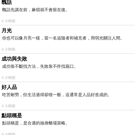
醜話
醜話先講在前，麻煩就不會留在後。
4 小時前
月光
你也可以像月亮一樣，當一名追隨者和補充者，用弱光關注人間。
4 小時前
成功與失敗
成功靠不斷找方法，失敗靠不停找藉口。
4 小時前
好人品
吃苦耐勞，但生活過得卻很一般，這通常是人品好造成的。
4 小時前
點頭稱是
點頭稱是，是合適的抽身離場策略。
4 小時前