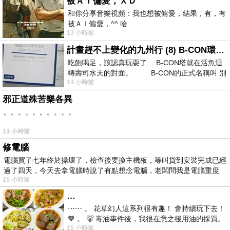
被ＡＩ偏愛，ＸＤ
和你分享音樂視頻：我也想被偏愛，結果，有，有
被ＡＩ偏愛，^^ 哈
13 小時前
計畫趕不上變化的九州行 (8) B-CON環球塔
吃飽喝足，該認真玩耍了… B-CON塔就在活魚迴
轉壽司水天的對面。 B-CON的正式名稱叫 別
14 小時前
邪正道殊苦樂各異
。。。。。。。。。。
14 小時前
修電腦
電腦買了七年終於操壞了，檢查後要換主機板，等叫貨到安裝完成已經
過了四天，今天去拿電腦時說了有點想念電腦，老闆問我是電腦重度
15 小時前
…
⋯⋯ 。 花草幻人這系列很有趣！ 會持續玩下去！
🧡 。 🐻 毒油事件後，我很在意之後用油的採買。
15 小時前
前天購買了我之前就很愛