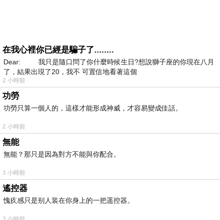
在我心裡你已經是騙子了........
Dear: 我只是隨口問了你什麼時候生日?想說獅子座的你現在八月
了，結果出現了20，我不 可置信地看著這個
2 小時前
功勞
功勞只算一個人的，這樣才能形成神威，才容易變成佳話。
2 小時前
無能
無能？那只是因為對方不能與你配合。
3 小時前
遙控器
愧疚感只是别人装在你身上的一把遥控器。
3 小時前