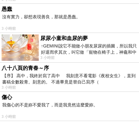
愚蠢
沒有實力，卻想表現善良，那就是愚蠢。
3 小時前
尿尿小童和血尿的夢
↑GEMINI說它不能做小朋友尿尿的插圖，所以我只
好退而求其次，叫它做「寵物在椅子上，神龕和中
3 小時前
年人臉孔」的畫了。 六月底
八十八頁的青春～序
【序】 高中，我終於寫了高中 我刻意不看電影《夜校女生》，直到
書稿全數殺青。刻意的。 不過畢竟是替自己寫序（
3 小時前
傷心
我傷心的不是妳不愛我了，而是我竟然這麼愛妳。
3 小時前