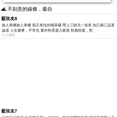
🌊 不刻意的線條，最自
藍玫友8
旅人掌櫃旅人掌櫃 我又來找你喝茶囉 帶上三師兄一道來 知己兩三品茗
論道 人生樂事，平常也 窗外秋景盡入眼底 秋風秋葉，愁
16 分鐘前
藍玫友7