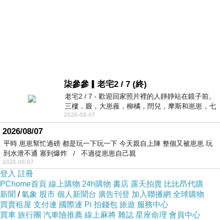
柒參參▎老宅2 / 7 (終)
老宅2 / 7 - 歡迎回家照片裡的人靜靜站在鏡子前。
三樓，廄，大崽蕥，柳橘，閆兒，摩斯和崽崽，七
2026-08-07
個人整整齊齊地站在鏡框之外，如同
2026/08/07
平時 崽崽幫忙過磅 都是玩一下玩一下 今天親自上陣 整個又被崽崽 玩
到水泄不通 塞到爆炸 / 不過從崽崽自己親
2026-08-07
登入
註冊
PChome首頁
線上購物
24h購物
書店
露天拍賣
比比昂代購
新聞
/
氣象
股市
個人新聞台
廣告刊登
加入聯播網
全球購物
買賣租屋
支付連
國際連
Pi 拍錢包
旅遊
服務中心
買車
旅行團
汽車險推薦
線上麻將
雜誌
星座命理
會員中心