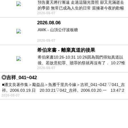
預告夏天將行漸遠 走過這陽光普照 卻又充滿逝去
的季節 無常已成為人生的日常 當擁著今夜的歡暢
2026-08-07
舒心 轉眼驟成昨日 而明晨 太陽
2026.08.06
AMK - 山頂公仔波板糖
2026-08-07
希伯來書 - 離棄真道的後果
希伯來書10:26-10:31 10:26因為我們得知真道以
後、若故意犯罪、贖罪的祭就再沒有了． 10:27惟
2026-08-07
有戰懼等候審判和那燒滅眾敵人的烈火
◎吉祥_041~042
■潘文良著作集＞勵益品＞魚雁千里共今緣＞吉祥_041~042 ▽041_吉
祥。2006.03.19.日 20:33:21▽042_吉祥。2006.03.20.一 13:47:2
2026-08-07