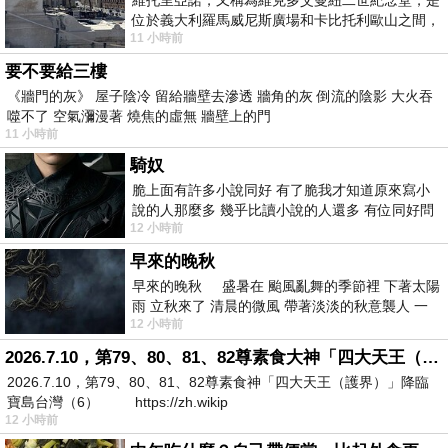
位於義大利羅馬威尼斯廣場和卡比托利歐山之間，
11 小時前
用以紀念統一義大利統一後的的第一位國
要不要給三樓
《牆門的灰》 屋子陰冷 留給牆壁去滲透 牆角的灰 倒流的陰影 大火吞
噬不了 空氣瀰漫著 燒焦的虛無 牆壁上的門
11 小時前
騎奴
脆上面有許多小說同好 有了脆我才知道原來寫小
說的人那麼多 幾乎比讀小說的人還多 有位同好問
12 小時前
了一個問題 她說為什麼高中文學獎的
早來的晚秋
早來的晚秋 盛暑在 颱風亂舞的季節裡 下著太陽
雨 立秋來了 清晨的微風 帶著淡淡的秋意襲人 一
12 小時前
下子 又被赤
2026.7.10，第79、80、81、82尊素食大神「四大天王（護界）」降臨寶島台灣（6）
2026.7.10，第79、80、81、82尊素食神「四大天王（護界）」降臨
寶島台灣（6） https://zh.wikip
12 小時前