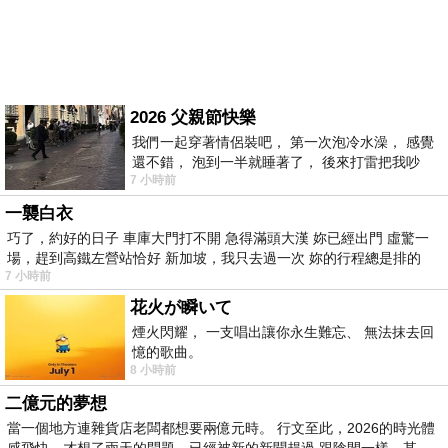
2026 父親節快樂
我們一起穿著情侶裝吧， 第一次泡冷水澡， 感覺
還不錯， 泡到一半就睡著了， 後來打雷把我吵
7 小時前
醒， 手
一襲白衣
巧了，約好的日子 車庫大門打不開 急得滿頭大漢 妳已經出門 虛驚一
場，趕到高鐵左營站恰好 新加坡，我只去過一次 妳的行程總是排的
7 小時前
花火が瞬いて
煙火閃耀， 一支唱出讓你永生難忘、 無法抹去回
憶的歌曲。
8 小時前
二億元的夢想
當一個地方連雜貨店老闆都想要兩億元時。 行文至此，2026的時光體
感飛快，才想了兩天的問題，已經被新的新聞趕過 跟陰間一樣，某