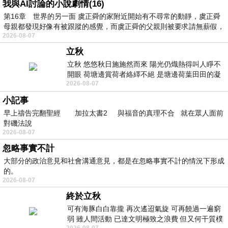
我與AI討論的小說劇情(16)
第16章 世界的另一面 虞正舜的家附近開始有不尋常的動靜，虞正舜
母親都發現好像有被跟蹤的感覺，而虞正舜的父親則被要求請無薪假，
2026-08-07
立秋
立秋 悠悠秋日施施然而來 陽光仍熾熱得叫人睜不
開眼 荷塘邊賞荷者絡繹不絕 是塘邊荷葉田田的凝
2026-08-07
望 風中飄逸的是映日荷花別樣紅
小記事
早上禱告完翻聖經 加拉太書2 與福音的真理不合 就在眾人面前
對磯法說
2026-08-07
忽略事實不計
大部分的政治意見和社會溝通意見，都是在忽略事實不計的情況下形成
的。
2026-08-07
終於立秋
可有海豚白白靠攏 再次遙迢氣旋 可再饒過一遍窮
弱 雖人間活動 已達文明極致之浪費 但又何干質樸
2026-08-07