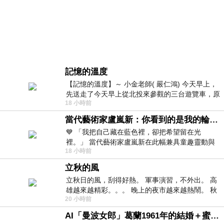
記憶的溫度
【記憶的溫度】～ 小金老師( 嚴仁鴻) 今天早上，
先送走了今天早上從北投來參觀的三台遊覽車，原
18 小時前
以為展場已經差不多要安靜下來，卻發
當代藝術家盧嵐新：你看到的是我的輪廓，還是你的故事？——藏在藍色裡的希望與光
💙 「我把自己藏在藍色裡，卻把希望留在光
裡。」 當代藝術家盧嵐新在此幅兼具童趣靈動與
18 小時前
抽象韻味的新作中，用湛藍的羽翼般色塊包覆著
立秋的風
立秋日的風，刮得好熱。 軍事演習，不外出。 高
雄越來越精彩。。。 晚上的夜市越來越熱鬧。 秋
20 小時前
天的風刮得很熱 夜遊消暑熱。。。
AI「曼波女郎」葛蘭1961年的結婚＋蜜月旅行 #戀上老電影 #葛蘭 #粟子