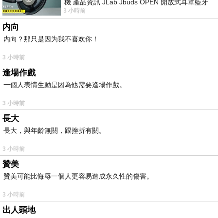
機 產品資訊 JLab Jbuds OPEN 開放式耳罩藍牙
3 小時前
耳機評語：非常有特色，值得喜愛美型工
内向
内向？那只是因为我不喜欢你！
3 小時前
逢場作戲
一個人表情生動是因為他需要逢場作戲。
3 小時前
長大
長大，與年齡無關，跟挫折有關。
3 小時前
贊美
贊美可能比侮辱一個人更容易造成永久性的傷害。
3 小時前
出人頭地