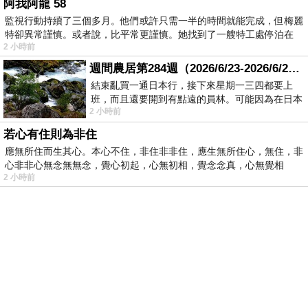
阿我阿龍 58
監視行動持續了三個多月。他們或許只需一半的時間就能完成，但梅麗
特卻異常謹慎。或者說，比平常更謹慎。她找到了一艘特工處停泊在
2 小時前
週間農居第284週（2026/6/23-2026/6/24) 夏至 金黃稻浪洋溢豐收喜悅
結束亂買一通日本行，接下來星期一三四都要上
班，而且還要開到有點遠的員林。可能因為在日本
2 小時前
花不少錢，星期一出門上班時，心裡沒有一
若心有住則為非住
應無所住而生其心。本心不住，非住非非住，應生無所住心，無住，非
心非非心無念無無念，覺心初起，心無初相，覺念念真，心無覺相
2 小時前