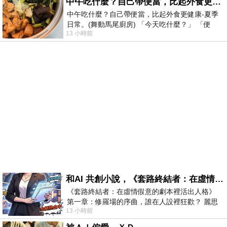
中午吃什麼？自己帶便當，比起外食更健康-夏季日常。(舞動馬尾廚房)
中午吃什麼？自己帶便當，比起外食更健康-夏季
日常。(舞動馬尾廚房) 「今天吃什麼？」 「便
13 小時前
當？麵？還是炒飯？」 每天都在選擇
和AI 共創小說，《套路終結者：在虛情假意的劇本裡活出人格》
《套路終結者：在虛情假意的劇本裡活出人格》
第一章：修羅場的序曲，誰在人設裡狂歡？ 麗思
13 小時前
卡爾頓酒店的總統套房內，燈光昏