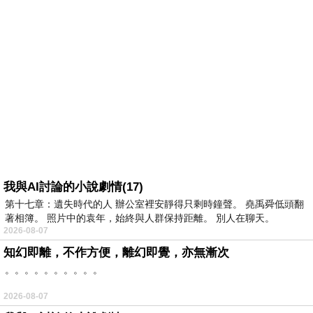
我與AI討論的小說劇情(17)
第十七章：遺失時代的人 辦公室裡安靜得只剩時鐘聲。 堯禹舜低頭翻
著相簿。 照片中的袁年，始終與人群保持距離。 別人在聊天。
2026-08-07
知幻即離，不作方便，離幻即覺，亦無漸次
。。。。。。。。。。
2026-08-07