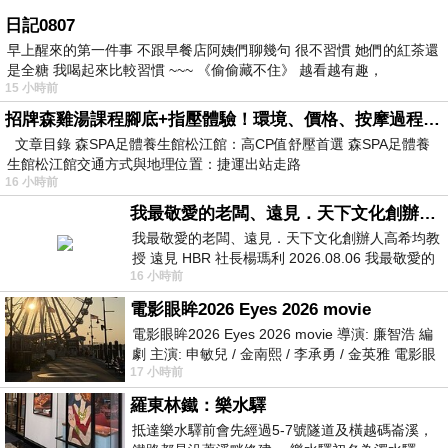
日記0807
早上醒來的第一件事 不跟早餐店阿姨們聊幾句 很不習慣 她們的紅茶還
是全糖 我喝起來比較習慣 ~~~ 《偷偷藏不住》 越看越有趣，
15 小時前
招牌森雞湯課程腳底+指壓體驗！環境、價格、按摩過程全紀錄，森SPA足體養生館松江館最新價格表
文章目錄 森SPA足體養生館松江館：高CP值舒壓首選 森SPA足體養
生館松江館交通方式與地理位置：捷運出站走路
16 小時前
我最敬愛的老闆、遠見．天下文化創辦人高希均教授
我最敬愛的老闆、遠見．天下文化創辦人高希均教
授 遠見 HBR 社長楊瑪利 2026.08.06 我最敬愛的
16 小時前
老闆、遠見．天下文化創辦人高希均教
電影眼眸2026 Eyes 2026 movie
電影眼眸2026 Eyes 2026 movie 導演: 廉智浩 編
劇 主演: 申敏兒 / 金南熙 / 李承勇 / 金英雅 電影眼
17 小時前
眸2026描述攝影師徐珍因遺
羅東林鐵：樂水驛
抵達樂水驛前會先經過5-7號隧道及橫越碼崙溪，