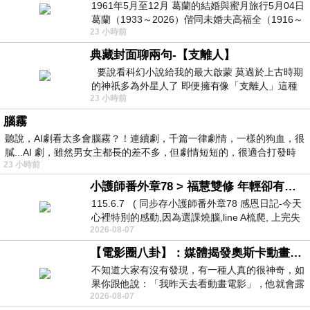
1961年5月至12月 葛蘭的結婚與蜜月旅行5月04日
葛蘭（1933～2026）偕同未婚夫高福全（1916～
23 小時前
2004）乘郵輪赴倫敦6月15日於英國倫敦St.S
典藏封面聊兩句-【支離人】
要說看科幻小說給我的最大啟蒙 莫過於上古時期
的神祇多為外星人了 即便擁有像「支離人」這種
23 小時前
驚世駭俗的神通法門 也未必讀
腦霧
聽說，AI劇看太多會腦霧？！連續劇，千篇一律劇情，一樣的狗血，很
膩...AI 劇，雖然男女主都長的差不多，但劇情短短的，很適合打發時
23 小時前
小護師番外章78 > 福慧雙修 年輕卻有個老靈魂 ㄑ金剛經〉podcast
115.6.7 ( 同步存小護師番外章78 感恩日記-今天
心裡特別的感動,因為選課燒腦,line A梳爬, 上完失
2026-08-07
智課的她,特來傾
【電影圈八卦】：媒體揭發奧斯卡動畫項目投票醜聞！好萊塢為什麼看不起動畫電影？
不知道大家有沒有發現，有一種人真的很神奇，如
果你跟他說：「我昨天去看動畫電影」，他就會露
2026-08-07
出一種慈祥的微笑，然後問你是不是陪小