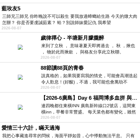
藍玫友5
三師兄三師兄 你昨晚說不可以殺生 要我放過蟑螂給生路 今天的燉大肉
怎辦？ 你是否要虔誠茹素？ 蛤？別說師妹愛記仇 我希望
2026-08-07
歲律禪心 - 半塘新月朦朧醉
來到了立秋 ， 意味著夏天即將過去 ， 秋 ，揪也
， 物於此而揪歛 ， 與格友分享此立秋聯。
2026-08-07
88節讀88頁的青春
說真格的，如果我要寫我的情史，可能會高潮迭起
令人歎息！(好酸)，不過，我可能也會萬劫不
2026-08-07
復...，每天跪鍵盤還是被判了花心的罪
【2026-6廣島】Day 6 福岡博多血拼 與機場接送少年司機深夜對談
連四晚都住東橫INN 廣島新幹線口2號店，這間東
橫inn，早餐非常豐盛。 每天菜色都有變化，雖然
2026-08-07
看到工作人員拿出料理包加熱，但
愛情三十六計，瞞天過海
我把心事藏進尋常的問候，海面平靜如昔，心中悸動無法平息。 只有