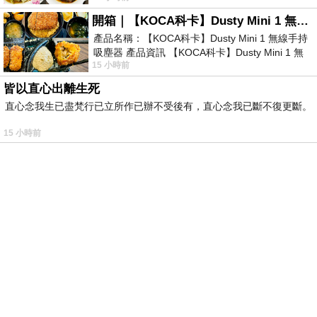
開箱｜【KOCA科卡】Dusty Mini 1 無線手持吸塵器
產品名稱：【KOCA科卡】Dusty Mini 1 無線手持
吸塵器 產品資訊 【KOCA科卡】Dusty Mini 1 無
15 小時前
線手持吸塵器評語： 能吸、能吹兼具兩
皆以直心出離生死
直心念我生已盡梵行已立所作已辦不受後有，直心念我已斷不復更斷。
15 小時前