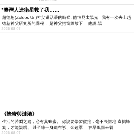
者 只能白白陪葬
*臺灣人造衛星救了我……
趙德恕(Zoldos Ur.)神父還活著的時候: 他怕見太陽光 我有一次去上趙
德恕神父研究所的課程， 趙神父把窗簾放下， 他說:陽
2026-08-07
《蜂蜜與漣漪》
生活的苦悶之處，必有其蜂蜜。 你說要學習蜜獾，毫不畏懼地 直搗蜂
窩，才能親嚐。 甚至練一身鐵布衫、金鐘罩， 在暴風雨來襲
2026-08-07