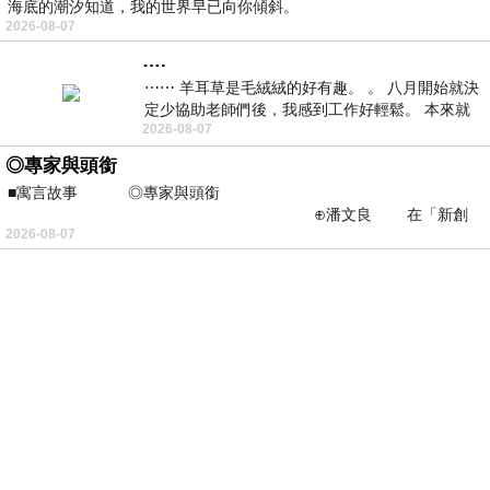
海底的潮汐知道，我的世界早已向你傾斜。
2026-08-07
….
⋯⋯ 羊耳草是毛絨絨的好有趣。 。 八月開始就決
定少協助老師們後，我感到工作好輕鬆。 本來就
2026-08-07
不是我的工作啊。 真
◎專家與頭銜
■寓言故事 ◎專家與頭銜
⊕潘文良 在「新創
2026-08-07
之谷」裡——