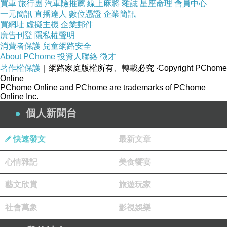
買車
旅行團
汽車險推薦
線上麻將
雜誌
星座命理
會員中心
一元簡訊
直播達人
數位憑證
企業簡訊
買網址
虛擬主機
企業郵件
商品訊息功能
:
廣告刊登
隱私權聲明
消費者保護
兒童網路安全
About PChome
投資人聯絡
徵才
著作權保護
｜網路家庭版權所有、轉載必究
‧Copyright PChome
人氣必備休閒潮流單品
Online
PChome Online and PChome are trademarks of PChome
Online Inc.
個人新聞台
流行百搭款
快速發文
最新文章
心情雜記
美食饗宴
優質版型，舒適耐穿
藝文欣賞
旅遊玩家
社會萬象
影視娛樂