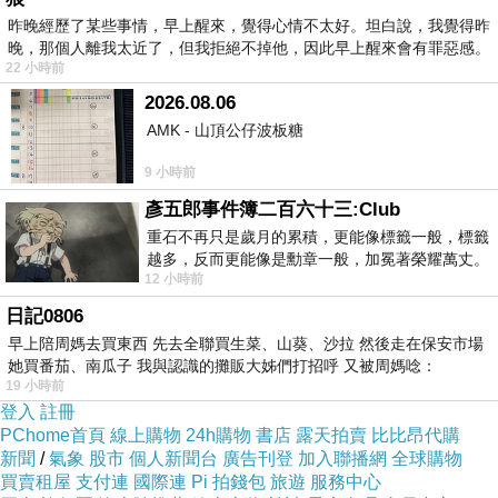
昨晚經歷了某些事情，早上醒來，覺得心情不太好。坦白說，我覺得昨
晚，那個人離我太近了，但我拒絕不掉他，因此早上醒來會有罪惡感。
讓步與爭取讓步，都需要籌碼，立法院絕不是哪
22 小時前
一方的籌碼，背後人民的支持，才是真正的籌
2026.08.06
碼。
AMK - 山頂公仔波板糖
9 小時前
MAKER NET 韓系合身混色針織毛衣-咖啡
彥五郎事件簿二百六十三:Club
重石不再只是歲月的累積，更能像標籤一般，標籤
越多，反而更能像是勳章一般，加冕著榮耀萬丈。
12 小時前
習慣一如縱容，成了再難輕輕放下的罪證
日記0806
商品網址
:
早上陪周媽去買東西 先去全聯買生菜、山葵、沙拉 然後走在保安市場
https://tw.partner.buy.yahoo.com:443/gd/buy?
她買番茄、南瓜子 我與認識的攤販大姊們打招呼 又被周媽唸：
19 小時前
mcode=MV92TVFFTzVWMmdNZWZLK1l4cGd
登入
註冊
1K3UwUS81Q00ra1YwT2t6MklYVDRlbVVZPQ
PChome首頁
線上購物
24h購物
書店
露天拍賣
比比昂代購
新聞
==&url=https://tw.buy.yahoo.com/gdsale/gdsale
/
氣象
股市
個人新聞台
廣告刊登
加入聯播網
全球購物
買賣租屋
支付連
國際連
Pi 拍錢包
旅遊
服務中心
.asp?gdid=4651380