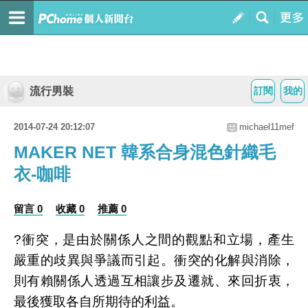
流行男裝
訂閱
我的
2014-07-24 20:12:07
michael11mef
MAKER NET 韓系合身混色針織毛
衣-咖啡
留言 0
收藏 0
推薦 0
?衝突，是由於關係人之間的觀點和立場，產生
嚴重的歧異與爭議而引起。衝突的化解與消除，
則有賴關係人透過互相讓步及遷就、來回折衷，
最後獲取各自所期待的利益。