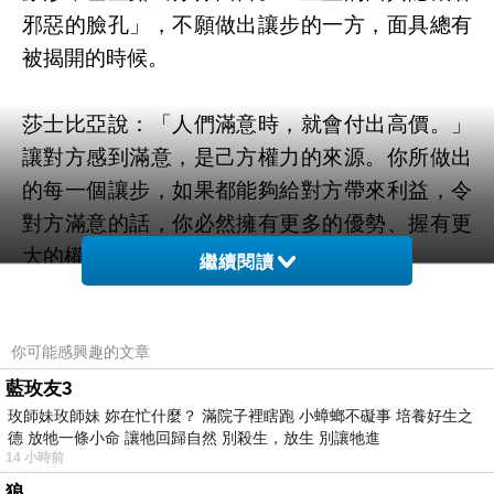
邪惡的臉孔」，不願做出讓步的一方，面具總有
被揭開的時候。
莎士比亞說：「人們滿意時，就會付出高價。」
讓對方感到滿意，是己方權力的來源。你所做出
的每一個讓步，如果都能夠給對方帶來利益，令
對方滿意的話，你必然擁有更多的優勢、握有更
大的權力。
繼續閱讀
有人說，讓步是弱者的表現，那是指做出讓步的
你可能感興趣的文章
人，根本不懂得如何在適當的時機，做出適當的
讓步。
藍玫友3
玫師妹玫師妹 妳在忙什麼？ 滿院子裡瞎跑 小蟑螂不礙事 培養好生之
德 放牠一條小命 讓牠回歸自然 別殺生，放生 別讓牠進
現在應該是雙方誠懇、用心、專注的相互傾聽，
14 小時前
並做出睿智讓步的適當時機了。
狼