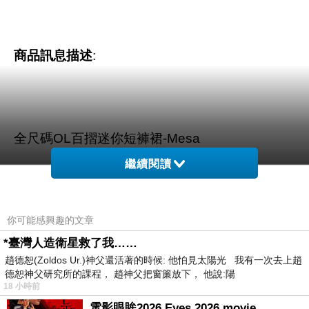
商品訊息描述
:
全尺碼OL百摺迷你短褲裙-Mesa
繼續閱讀
你可能感興趣的文章
*臺灣人造衛星救了我……
趙德恕(Zoldos Ur.)神父還活著的時候: 他怕見太陽光 我有一次去上趙
德恕神父研究所的課程， 趙神父把窗簾放下， 他說:陽
18 小時前
電影眼眸2026 Eyes 2026 movie