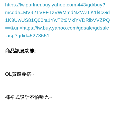
https://tw.partner.buy.yahoo.com:443/gd/buy?
mcode=MV92TVFFTzVWMmdNZWZLK1l4cGd
1K3UwUS81Q00ra1YwT2t6MklYVDRlbVVZPQ
==&url=https://tw.buy.yahoo.com/gdsale/gdsale
.asp?gdid=5273551
商品訊息功能
:
OL質感穿搭~
褲裙式設計不怕曝光~