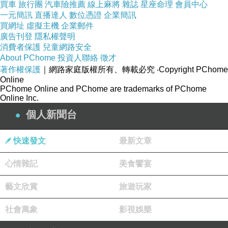
買車
旅行團
汽車險推薦
線上麻將
雜誌
星座命理
會員中心
一元簡訊
直播達人
數位憑證
企業簡訊
買網址
虛擬主機
企業郵件
★商品材質:
廣告刊登
隱私權聲明
消費者保護
兒童網路安全
About PChome
投資人聯絡
徵才
棉混紡+側隱型拉鍊+雪紡
著作權保護
｜網路家庭版權所有、轉載必究
‧Copyright PChome
+內裡
Online
PChome Online and PChome are trademarks of PChome
Online Inc.
★搭配建議:
個人新聞台
(參考下方圖檔)
快速發文
最新文章
心情雜記
美食饗宴
《下單注意事項》
藝文欣賞
旅遊玩家
您好，購買商品前有任何問
社會萬象
影視娛樂
題都可向我們線上客服諮詢