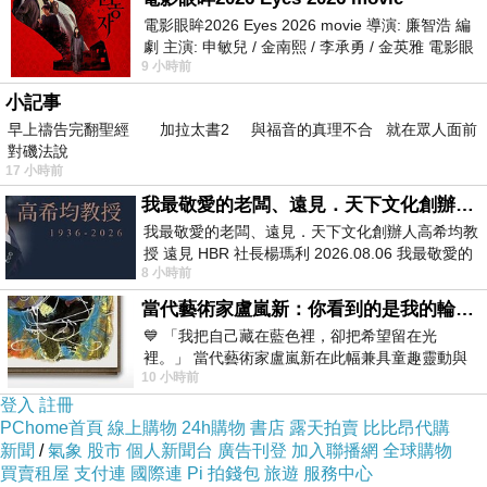
電影眼眸2026 Eyes 2026 movie 導演: 廉智浩 編
劇 主演: 申敏兒 / 金南熙 / 李承勇 / 金英雅 電影眼
★商品描述:
9 小時前
眸2026描述攝影師徐珍因遺
小記事
商品為褲裙一件.不含上衣.腰
早上禱告完翻聖經 加拉太書2 與福音的真理不合 就在眾人面前
對磯法說
鍊及其他商品配件~
17 小時前
我最敬愛的老闆、遠見．天下文化創辦人高希均教授
★尺寸：
我最敬愛的老闆、遠見．天下文化創辦人高希均教
授 遠見 HBR 社長楊瑪利 2026.08.06 我最敬愛的
8 小時前
老闆、遠見．天下文化創辦人高希均教
全長約36公分
當代藝術家盧嵐新：你看到的是我的輪廓，還是你的故事？——藏在藍色裡的希望與光
💙 「我把自己藏在藍色裡，卻把希望留在光
S號 腰圍25吋 臀圍35吋內
裡。」 當代藝術家盧嵐新在此幅兼具童趣靈動與
10 小時前
抽象韻味的新作中，用湛藍的羽翼般色塊包覆著
登入
註冊
M號 腰圍27吋 臀圍37吋內
PChome首頁
線上購物
24h購物
書店
露天拍賣
比比昂代購
新聞
/
氣象
股市
個人新聞台
廣告刊登
加入聯播網
全球購物
買賣租屋
支付連
國際連
Pi 拍錢包
旅遊
服務中心
L號 腰圍29吋 臀圍39吋內