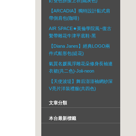
釘雙色拼接上衣(鐵灰色)
【ARCADIA】獨特設計黏式肩
帶側肩包(咖啡)
AIR SPACE★英倫學院風~復古
繫帶雕花牛津平底鞋-黑
【Diana Janes】經典LOGO兩
件式船形包(緹花)
氣質名媛風浮雕花朵修身長袖連
衣裙(共二色)-Joli-neon
【天使波堤】舞后澎澎袖網紗深
V亮片洋裝禮服(共四色)
文章分類
本台最新標籤