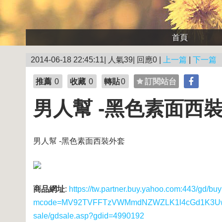
首頁
2014-06-18 22:45:11| 人氣39| 回應0 |
上一篇
|
下一篇
推薦
0
收藏
0
轉貼
0
訂閱站台
男人幫 -黑色素面西
男人幫 -黑色素面西裝外套
商品網址
:
https://tw.partner.buy.yahoo.com:443/gd/bu
mcode=MV92TVFFTzVWMmdNZWZLK1l4cGd1K3UwUS8
sale/gdsale.asp?gdid=4990192