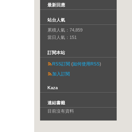
最新回應
站台人氣
累積人氣：
74,859
當日人氣：
151
訂閱本站
RSS訂閱
(
如何使用RSS
)
加入訂閱
Kaza
連結書籤
目前沒有資料