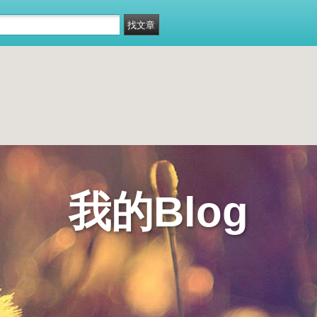
我的Blog