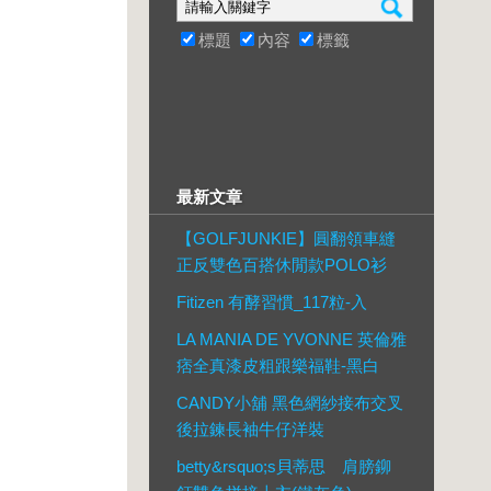
標題
內容
標籤
最新文章
【GOLFJUNKIE】圓翻領車縫
正反雙色百搭休閒款POLO衫
Fitizen 有酵習慣_117粒-入
LA MANIA DE YVONNE 英倫雅
痞全真漆皮粗跟樂福鞋-黑白
CANDY小舖 黑色網紗接布交叉
後拉鍊長袖牛仔洋裝
betty&rsquo;s貝蒂思 肩膀鉚