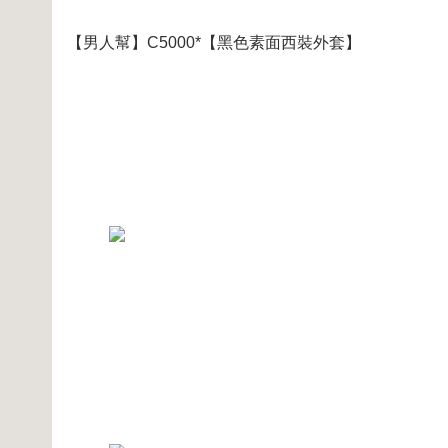
【男人幫】C5000*【黑色素面西裝外套】