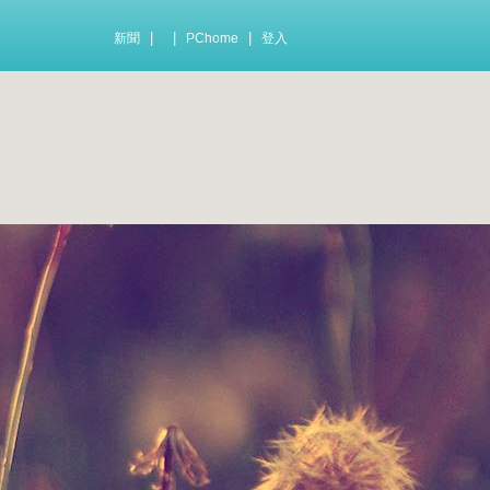
|
|
|
新聞
PChome
登入