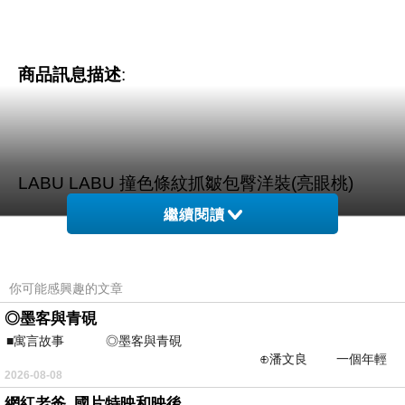
商品訊息描述
:
LABU LABU 撞色條紋抓皺包臀洋裝(亮眼桃)
繼續閱讀
你可能感興趣的文章
◎墨客與青硯
■寓言故事 ◎墨客與青硯
⊕潘文良 一個年輕
2026-08-08
的墨客，在京城的古玩肆裡
網紅老爸_國片特映和映後