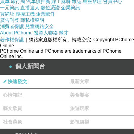
買車
旅行團
汽車險推薦
線上麻將
雜誌
星座命理
會員中心
一元簡訊
直播達人
數位憑證
企業簡訊
★身高建議：長約
買網址
虛擬主機
企業郵件
在臀下，合身強調
廣告刊登
隱私權聲明
消費者保護
兒童網路安全
曲線適合S-M號
About PChome
投資人聯絡
徵才
150-165cm的女
著作權保護
｜網路家庭版權所有、轉載必究
‧Copyright PChome
孩，正確自身規格
Online
PChome Online and PChome are trademarks of PChome
請參考尺寸！
Online Inc.
個人新聞台
◎DETAIL說明&提
醒：
快速發文
最新文章
心情雜記
美食饗宴
●許多色塊拼接一起
藝文欣賞
旅遊玩家
豐富又亮眼，其實
社會萬象
影視娛樂
當中也顯現了休閒