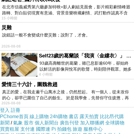
在北市信義威秀第六廳參加特映+影人劇組見面會，影片精彩劇情峰迴
路轉、對白貼切現實有意涵、背景音樂映襯劇情、武打動作認真不含
”LABU LABU 2014'
15 小時前
糊、
SPRING/SUMMER
災難
說錯話一般不會變成什麼災難；說對了，才會。
”
2026-08-08
《 Fantastic World
Self23歲的葛蘭談「我演〈金縷衣〉」 #戀上老電影 #粟子 #葛蘭
Of A Beauty 》
93歲高壽離世的葛蘭，雖已息影逾60年，卻始終
以鮮活的影像與悅耳的歌聲，時刻陪伴觀眾。她多
4 小時前
才多藝、陽光開朗的形象，不僅保留在電影
《試穿報告》
愛情三十六計，圍魏救趙
真正的愛，在我走遍千山萬水之後，仍然想起。 有一個人，從未攻你
的心，卻早已圍住了自己的餘生。 於是我學會，先替你守住疲憊，再
★材質：棉質！
2026-08-08
登入
註冊
★手感：棉質布料
PChome首頁
線上購物
24h購物
書店
露天拍賣
比比昂代購
新聞
/
氣象
股市
個人新聞台
廣告刊登
加入聯播網
全球購物
觸感柔軟！
買賣租屋
支付連
國際連
Pi 拍錢包
旅遊
服務中心