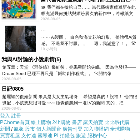
🧩 我們都在撿拾自己…… 當代藝術家盧嵐新在此
幅充滿幾何拼貼與繽紛層次的新作中，將報紙文
2026-08-05
字、彩色剪紙與明亮顏料層層
…
⋯⋯ Ai製圖 。 白色秋海棠花的幻形。 整體很Ai質
商品訊息描述
感。 不過我不討厭。 。 ... 嗯，我滿意了！ 。 🐻
:
10 小時前
昨中
我與AI討論的小說劇情(5)
第五章：天堂 《群俠錄》爆紅後，堯禹舜開始失眠。 因為他發現——
DreamSeed 已經不再只是「輔助創作程式」。 它開始像
2026-08-05
日記0805
趙麗穎的復婚新聞 果真是大女主氣場呀！ 希望是真的！祝福！ 他們很
班配，小孩想想很可愛 ~~~ 睡覺前爬到一堆LV的新聞 真的，把
2026-08-05
登入
註冊
商品訊息簡述
:
PChome首頁
線上購物
24h購物
書店
露天拍賣
比比昂代購
新聞
/
氣象
股市
個人新聞台
廣告刊登
加入聯播網
全球購物
買賣租屋
支付連
國際連
Pi 拍錢包
旅遊
服務中心
◎整組含：洋裝×1，共1件