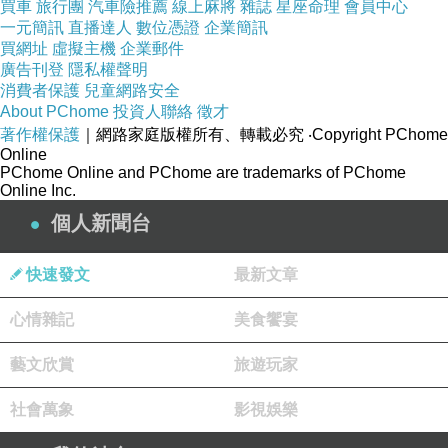
買車
旅行團
汽車險推薦
線上麻將
雜誌
星座命理
會員中心
◎顏色:綠、藍
一元簡訊
直播達人
數位憑證
企業簡訊
買網址
虛擬主機
企業郵件
◎材質：95?+5?酯纖維
廣告刊登
隱私權聲明
◎ 配件：無
消費者保護
兒童網路安全
About PChome
投資人聯絡
徵才
◎ 贈品：無
著作權保護
｜網路家庭版權所有、轉載必究
‧Copyright PChome
◎ 產地：中國
Online
PChome Online and PChome are trademarks of PChome
Online Inc.
◎ 色差問題：商品圖檔顏色因電腦顯示卡不同，或電腦螢幕
個人新聞台
設定差異會略有不同，以實際商品顏色為準，請見諒。
◎ 色差花布位置問題：因每批花布裁剪位置不同而造成花紋
快速發文
最新文章
位置有所不同，商品顏色會因個人電腦螢幕不同有顯色上之差
心情雜記
美食饗宴
異，以實際商品顏色為準，請見諒。若介意的朋友請勿訂購!!
◎ 洗滌方法：深色衣服和淺色衣服請分開洗！建議您可以加
藝文欣賞
旅遊玩家
用洗衣袋，並將洗衣機速度調整為柔洗！洗滌前請確認洗衣精
社會萬象
影視娛樂
不含漂白成份，以免褪染色！