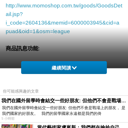
http://www.momoshop.com.tw/goods/GoodsDet
ail.jsp?
i_code=2604136&memid=6000003945&cid=a
puad&oid=1&osm=league
商品訊息功能
:
繼續閱讀
品號：2604136
你可能感興趣的文章
款式簡潔讓您品味出眾
我們在國外留學時會結交一些好朋友: 但他們不會是戰場上的朋友
我們在國外留學時會結交一些好朋友: 但他們不會是戰場上的朋友， 是
浪漫氣質瞬間提升
我們國家的好朋友。 我們的留學國家永遠都是我們的倚
簡約又性感的裝扮
5 小時前
特別推薦千萬不要錯過
當代藝術家盧嵐新：我們都在撿拾自己，將散落的情緒與碎片，拼回生命完整的輪廓