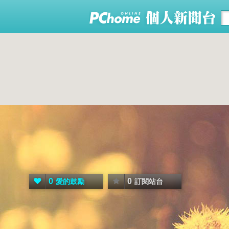
0
0
愛的鼓勵
訂閱站台