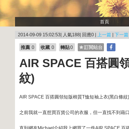
首頁
2014-09-09 15:02:53| 人氣188| 回應0 |
上一篇
|
下一篇
推薦
0
收藏
0
轉貼
0
訂閱站台
AIR SPACE 百
紋)
AIR SPACE 百搭圓領短版棉質T恤短袖上衣(黑白條紋
之前我就一直想買百貨公司的衣服，但一直找不到藉
直到網友Michael介紹我上網買了一件AIR SPA