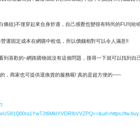
白條紋)不僅穿起來合身舒適，自己感覺也變很有時尚的FU!!(哈哈哈!
營運固定成本在網購中較低，所以價錢相對可以令人滿意!!
看到喜歡的~網路購物就沒有這個問題，搜尋一下就可以找到自己
的，商家也可提供退換貨的服務喔! 真的是超方便的~~~
y?
1Q00ra1YwT2t6MklYVDRlbVVZPQ==&url=https://tw.buy.y