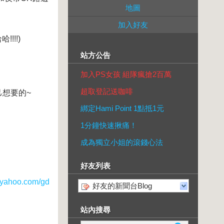
地圖
加入好友
!!!)
站方公告
加入PS女孩 組隊瘋搶2百萬
超取登記送咖啡
想要的~
綁定Hami Point 1點抵1元
1分鐘快速揪痛！
成為獨立小姐的滾錢心法
好友列表
ahoo.com/gd
好友的新聞台Blog
站內搜尋