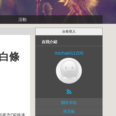
活動
自我介紹
michael11205
黑白條
關於本站
留言板
的和夜市OR路邊