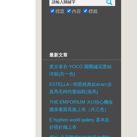
標題
內容
標籤
最新文章
東京著衣-YOCO 圓圈繡花蕾絲
洋裝(共一色)
ESTELLA☆明星經典款&rarr;全
真馬毛時尚樂福鞋(斑馬)
THE EMPORIUM 大U領心機收
腰身素面長版上衣（共三色）
E hyphen world gallery 基本款
好搭針織上衣