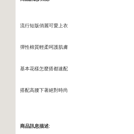
流行短版俏麗可愛上衣
彈性棉質輕柔呵護肌膚
基本花樣怎麼搭都速配
搭配高腰下著絕對時尚
商品訊息描述
: