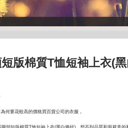
搭圓領短版棉質T恤短袖上衣(
)
口為何要花較高的價格買百貨公司的衣服，
CE 百搭圓領短版棉質T恤短袖上衣(黑白條紋)，想不到品質和剪裁真