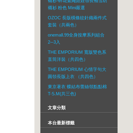
襯衫-碎花繫繩娃娃領長袖雪紡
襯衫 粉色 Mini嚴選
OZOC 長版橫條紋針織兩件式
套裝（共兩色）
onemall.99全身按摩系列組合
2─3入
THE EMPORIUM 寬版雙色系
直筒洋裝（共四色）
THE EMPORIUM 心情字句大
圓領長版上衣 （共四色）
東京著衣 蝶結布蕾絲領點點棉
T-S.M(共三色)
文章分類
本台最新標籤