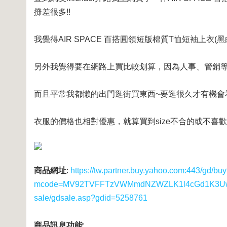
攤差很多!!
我覺得AIR SPACE 百搭圓領短版棉質T恤短袖上衣(黑
另外我覺得要在網路上買比較划算，因為人事、管銷等
而且平常我都懶的出門逛街買東西~要逛很久才有機會
衣服的價格也相對優惠，就算買到size不合的或不喜歡
商品網址
:
https://tw.partner.buy.yahoo.com:443/gd/bu
mcode=MV92TVFFTzVWMmdNZWZLK1l4cGd1K3UwUS8
sale/gdsale.asp?gdid=5258761
商品訊息功能
: