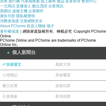
【試穿心得報
買車
旅行團
汽車險推薦
線上麻將
雜誌
星座命理
會員中心
一元簡訊
直播達人
數位憑證
企業簡訊
告】
買網址
虛擬主機
企業郵件
廣告刊登
隱私權聲明
消費者保護
兒童網路安全
此款版型正常，
About PChome
投資人聯絡
徵才
棉質有彈性，胸
著作權保護
｜網路家庭版權所有、轉載必究
‧Copyright PChome
Online
圍建議34吋內。
PChome Online and PChome are trademarks of PChome
Online Inc.
個人新聞台
快速發文
最新文章
MODE尺寸：小
茹身高163cm，
心情雜記
美食饗宴
體重45，肩寬
藝文欣賞
旅遊玩家
36cm、三圍
32(C)、23、
社會萬象
影視娛樂
33(平日穿S號)