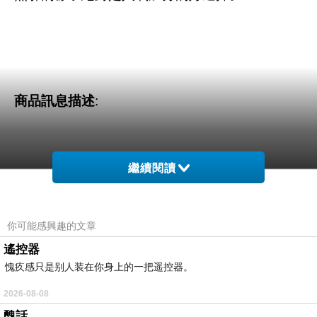
商品訊息描述
:
繼續閱讀
CANDY小舖 大圓領英文字母撞色棉質長上衣(淺
灰)
你可能感興趣的文章
遙控器
愧疚感只是别人装在你身上的一把遥控器。
2026-08-08
醜話