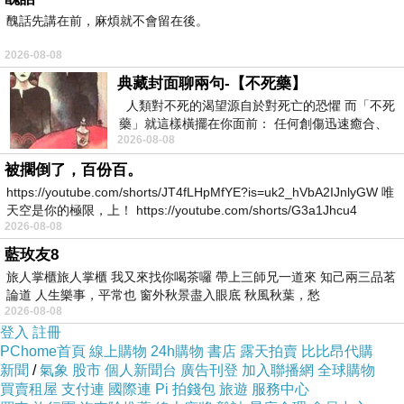
醜話先講在前，麻煩就不會留在後。
2026-08-08
典藏封面聊兩句-【不死藥】
人類對不死的渴望源自於對死亡的恐懼 而「不死
藥」就這樣橫擺在你面前： 任何創傷迅速癒合、
利用美式風
2026-08-08
停止衰老、痛覺消失…堪
格的感覺穿
被擱倒了，百份百。
出休閒風，
https://youtube.com/shorts/JT4fLHpMfYE?is=uk2_hVbA2IJnlyGW 唯
天空是你的極限，上！ https://youtube.com/shorts/G3a1Jhcu4
2026-08-08
基本版型就
藍玫友8
是這麼好穿
旅人掌櫃旅人掌櫃 我又來找你喝茶囉 帶上三師兄一道來 知己兩三品茗
論道 人生樂事，平常也 窗外秋景盡入眼底 秋風秋葉，愁
搭。
2026-08-08
登入
註冊
PChome首頁
線上購物
24h購物
書店
露天拍賣
比比昂代購
新聞
/
氣象
股市
個人新聞台
廣告刊登
加入聯播網
全球購物
買賣租屋
支付連
國際連
Pi 拍錢包
旅遊
服務中心