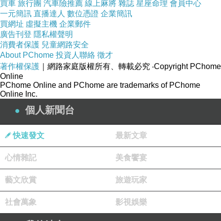
買車
旅行團
汽車險推薦
線上麻將
雜誌
星座命理
會員中心
若不確定自己穿什麼尺寸 可在下訂單同時備註上身高/
一元簡訊
直播達人
數位憑證
企業簡訊
買網址
虛擬主機
企業郵件
廣告刊登
隱私權聲明
消費者保護
兒童網路安全
About PChome
投資人聯絡
徵才
著作權保護
｜網路家庭版權所有、轉載必究
‧Copyright PChome
Online
PChome Online and PChome are trademarks of PChome
Online Inc.
個人新聞台
快速發文
最新文章
心情雜記
美食饗宴
藝文欣賞
旅遊玩家
◆關於 Hollister Co◆
社會萬象
影視娛樂
風靡歐美、席捲亞洲的【Hollister Co】是Abercrombie Fitch『
【Hollister Co】不但成為新生代明星的最愛，亦成為當