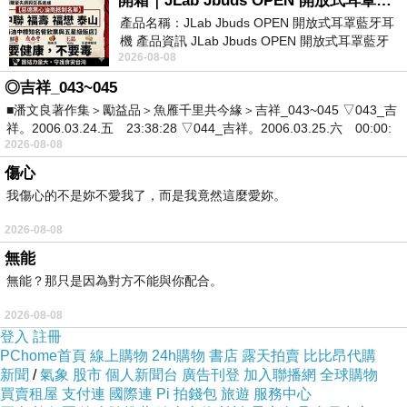
開箱｜JLab Jbuds OPEN 開放式耳罩藍牙耳機 - 設計美學，輕巧、透氣、環境音全物理達成！
3.我們所有的賣場(預購商品)，因為跟全球同步販售，會出現斷貨、候
產品名稱：JLab Jbuds OPEN 開放式耳罩藍牙耳
單，造成您不便處境請包涵。
機 產品資訊 JLab Jbuds OPEN 開放式耳罩藍牙
2026-08-08
耳機評語：非常有特色，值得喜愛美型工
◎吉祥_043~045
☆╮下標商品注意事項：
■潘文良著作集＞勵益品＞魚雁千里共今緣＞吉祥_043~045 ▽043_吉
1.美國年輕人喜歡仿舊風格，HOLLISTER Co.的商品為
祥。2006.03.24.五 23:38:28 ▽044_吉祥。2006.03.25.六 00:00:
2026-08-08
她們將仿舊發揮的淋漓盡致!收到衣服.褲子看到邊緣有磨損.
傷心
2.商品都有收據為証， 可以附上影印本，因為採購得保留
我傷心的不是妳不愛我了，而是我竟然這麼愛妳。
3.美國購買HOLLISTER Co.商品有兩個管道：一是到店
2026-08-08
商品是完整包裝、有塑膠袋.有吊牌 就是官網訂購商品!如果是
無能
貼紙、那就是店舖購買的喔! HOLLISTER Co店鋪所有
無能？那只是因為對方不能與你配合。
方面又可以促銷香水 這是她們的行銷方
2026-08-08
登入
註冊
PChome首頁
線上購物
24h購物
書店
露天拍賣
比比昂代購
新聞
/
氣象
股市
個人新聞台
廣告刊登
加入聯播網
全球購物
買賣租屋
支付連
國際連
Pi 拍錢包
旅遊
服務中心