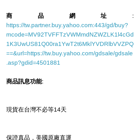
商品網址
:
https://tw.partner.buy.yahoo.com:443/gd/buy?
mcode=MV92TVFFTzVWMmdNZWZLK1l4cGd
1K3UwUS81Q00ra1YwT2t6MklYVDRlbVVZPQ
==&url=https://tw.buy.yahoo.com/gdsale/gdsale
.asp?gdid=4501881
商品訊息功能
:
現貨在台灣不必等14天
保證真品，美國原廠直運