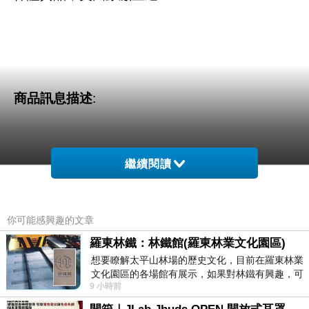
商品訊息描述
:
繼續閱讀
【HOLLISTER Co.】男裝 現貨 大海鷗
你可能感興趣的文章
購買注意事項：
羅東林鐵：林鐵館(羅東林業文化園區)
1.美國同步販售，如訂購後，因美國缺貨或其他因素而無法供貨時，將
想要瞭解太平山林場的歷史文化，目前在羅東林業
2.全部商品均由美國原廠空運進口的原廠正貨，有正式進口報關收據可證明
文化園區的各場館有展示，如果對林鐵有興趣，可
9 小時前
以到林鐵館。 這裡展示從山下
但都是美商完全依據美國嚴格檢驗標準，並在美國國內銷售，在台