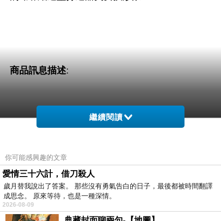
商品訊息描述
:
繼續閱讀
OB嚴選-蝴蝶結雙口袋長版上衣
你可能感興趣的文章
愛情三十六計，借刀殺人
歲月替我說出了答案。 那些沒有勇氣告白的日子，最後都被時間翻譯
成思念。 原來等待，也是一種深情。
2026-08-09
典藏封面聊兩句-【地圖】