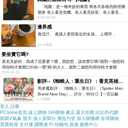
「地圖」是一種奇妙的東西 將各式各樣的路徑攤
開來 有人看見危機、有人看見財富、有人看見…
2026-08-09
從中可以發掘出不同的
邊界感
擺脫一般口袋的單
會流汗、 會讓人更想靠近的女孩。 上禮拜，
調設計感，
14 小時前
要坐實它嗎?
這一款以超卡哇伊
莫名其妙的，我成了惡婆婆？嗯，我想想，該坐實它嗎?面對一個想利
用你時才會開口叫你一聲“媽"的大人，面對二個想利用你時才會開
的蝴蝶結造型打造
2026-08-09
甜美女孩形象!
影評--《蜘蛛人：重生日》：看見英雄的孤獨與重生
馬來魔影評：《蜘蛛人：重生日》（Spider-Man:
輕易地以獨特的細
Brand New Day）。評分：90分◎【一言以蔽
5 小時前
之】：一個失去一切的英雄，學會放下孤獨、
節就能搶佔眾人目
登入
註冊
光!
PChome首頁
線上購物
24h購物
書店
露天拍賣
比比昂代購
新聞
/
氣象
股市
個人新聞台
廣告刊登
加入聯播網
全球購物
買賣租屋
支付連
國際連
Pi 拍錢包
旅遊
服務中心
推薦內搭ㄧ件背心