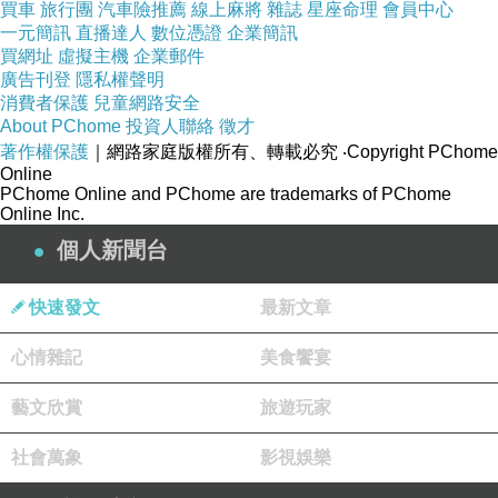
買車
旅行團
汽車險推薦
線上麻將
雜誌
星座命理
會員中心
一元簡訊
長洋裝，
直播達人
數位憑證
企業簡訊
買網址
虛擬主機
企業郵件
廣告刊登
隱私權聲明
以寬鬆感穿出帶一
消費者保護
兒童網路安全
About PChome
投資人聯絡
徵才
點慵懶的姿態，讓
著作權保護
｜網路家庭版權所有、轉載必究
‧Copyright PChome
妳變得比平常更吸
Online
PChome Online and PChome are trademarks of PChome
引人注意~
Online Inc.
個人新聞台
**********************
快速發文
最新文章
小提醒：口袋為真
心情雜記
美食饗宴
建議單獨洗滌，手
藝文欣賞
旅遊玩家
洗或放洗衣袋洗最
社會萬象
影視娛樂
佳喔(勿用熱水)