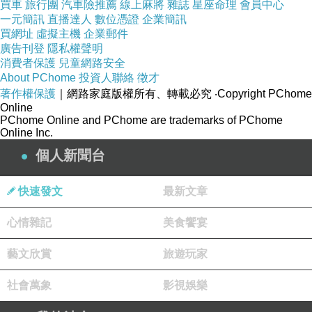
針織雕花點
買車
旅行團
汽車險推薦
線上麻將
雜誌
星座命理
會員中心
一元簡訊
直播達人
數位憑證
企業簡訊
綴，襲捲秋
買網址
虛擬主機
企業郵件
冬時尚舞台
廣告刊登
隱私權聲明
消費者保護
兒童網路安全
About PChome
投資人聯絡
徵才
包臀裙身設
著作權保護
｜網路家庭版權所有、轉載必究
‧Copyright PChome
計剪裁，優
Online
PChome Online and PChome are trademarks of PChome
雅貴氣環繞
Online Inc.
個人新聞台
完全展露氣
質美人兒迷
快速發文
最新文章
人形象
心情雜記
美食饗宴
★試穿身型
藝文欣賞
旅遊玩家
建議:
社會萬象
影視娛樂