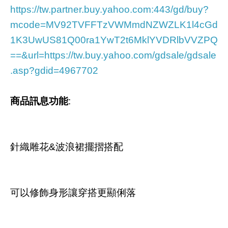
https://tw.partner.buy.yahoo.com:443/gd/buy?
mcode=MV92TVFFTzVWMmdNZWZLK1l4cGd
1K3UwUS81Q00ra1YwT2t6MklYVDRlbVVZPQ
==&url=https://tw.buy.yahoo.com/gdsale/gdsale
.asp?gdid=4967702
商品訊息功能
:
針織雕花&波浪裙擺摺搭配
可以修飾身形讓穿搭更顯俐落