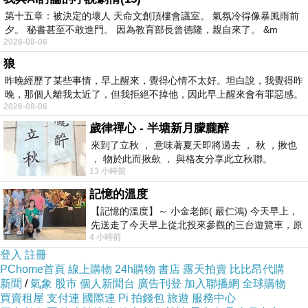
第十五章：被決定的壞人 天命文創頂樓會議室。 氣氛冷得像暴風雨前
夕。 秘書甚至不敢進門。 因為教育部長曾德隆，親自來了。 &m
2026-08-06
狼
昨晚經歷了某些事情，早上醒來，覺得心情不太好。坦白說，我覺得昨
晚，那個人離我太近了，但我拒絕不掉他，因此早上醒來會有罪惡感。
《試穿心得
2026-08-06
參考》
歲律禪心 - 半塘新月朦朧醉
來到了立秋 ， 意味著夏天即將過去 ， 秋 ，揪也
， 物於此而揪歛 ， 與格友分享此立秋聯。
★商品材質
13 小時前
手感 描述:
記憶的溫度
【記憶的溫度】～ 小金老師( 嚴仁鴻) 今天早上，
先送走了今天早上從北投來參觀的三台遊覽車，原
飄逸荷葉的
4 小時前
以為展場已經差不多要安靜下來，卻發
亮麗動人裙
登入
註冊
擺
PChome首頁
線上購物
24h購物
書店
露天拍賣
比比昂代購
新聞
/
氣象
股市
個人新聞台
廣告刊登
加入聯播網
全球購物
買賣租屋
支付連
國際連
Pi 拍錢包
旅遊
服務中心