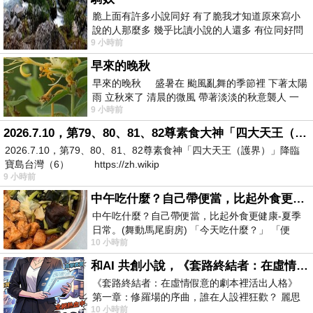
脆上面有許多小說同好 有了脆我才知道原來寫小
說的人那麼多 幾乎比讀小說的人還多 有位同好問
9 小時前
了一個問題 她說為什麼高中文學獎的
早來的晚秋
早來的晚秋 盛暑在 颱風亂舞的季節裡 下著太陽
雨 立秋來了 清晨的微風 帶著淡淡的秋意襲人 一
9 小時前
下子 又被赤
2026.7.10，第79、80、81、82尊素食大神「四大天王（護界）」降臨寶島台灣（6）
2026.7.10，第79、80、81、82尊素食神「四大天王（護界）」降臨
寶島台灣（6） https://zh.wikip
9 小時前
中午吃什麼？自己帶便當，比起外食更健康-夏季日常。(舞動馬尾廚房)
中午吃什麼？自己帶便當，比起外食更健康-夏季
日常。(舞動馬尾廚房) 「今天吃什麼？」 「便
10 小時前
當？麵？還是炒飯？」 每天都在選擇
和AI 共創小說，《套路終結者：在虛情假意的劇本裡活出人格》
《套路終結者：在虛情假意的劇本裡活出人格》
第一章：修羅場的序曲，誰在人設裡狂歡？ 麗思
10 小時前
卡爾頓酒店的總統套房內，燈光昏