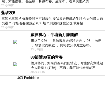
窩，才能親嚐。 甚至練一身鐵布衫、金鐘罩， 在暴風雨來襲
23 小時前
藍玫友5
三師兄三師兄 你昨晚說不可以殺生 要我放過蟑螂給生路 今天的燉大肉
怎辦？ 你是否要虔誠茹素？ 蛤？別說師妹愛記仇 我希望
23 小時前
歲律禪心 - 半塘新月朦朧醉
來到了立秋 ， 意味著夏天即將過去 ， 秋 ，揪也
， 物於此而揪歛 ， 與格友分享此立秋聯。
23 小時前
88節讀88頁的青春
說真格的，如果我要寫我的情史，可能會高潮迭起
令人歎息！(好酸)，不過，我可能也會萬劫不
2026-08-07
復...，每天跪鍵盤還是被判了花心的罪