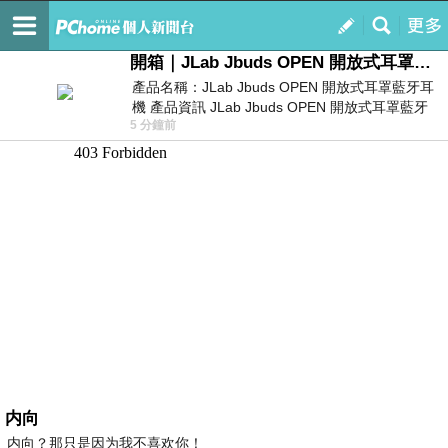
我的
最新文章
開箱｜JLab Jbuds OPEN 開放式耳罩藍牙耳機 - 設計美學，輕巧、透氣、環境音全物理達成！
產品名稱：JLab Jbuds OPEN 開放式耳罩藍牙耳
機 產品資訊 JLab Jbuds OPEN 開放式耳罩藍牙
5 分鐘前
耳機評語：非常有特色，值得喜愛美型工
内向
内向？那只是因为我不喜欢你！