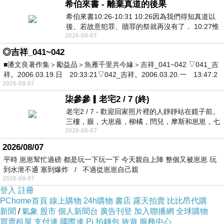
希伯來書 - 離棄真道的後果
希伯來書10:26-10:31 10:26因為我們得知真道以
後、若故意犯罪、贖罪的祭就再沒有了． 10:27惟
2026-08-07
有戰懼等候審判和那燒滅眾敵人的烈火
◎吉祥_041~042
■潘文良著作集＞勵益品＞魚雁千里共今緣＞吉祥_041~042 ▽041_吉
祥。2006.03.19.日 20:33:21▽042_吉祥。2006.03.20.一 13:47:2
2026-08-07
柒參參▎老宅2 / 7 (終)
老宅2 / 7 - 歡迎回家照片裡的人靜靜站在鏡子前。
三樓，廄，大崽蕥，柳橘，閆兒，摩斯和崽崽，七
2026-08-07
個人整整齊齊地站在鏡框之外，如同
2026/08/07
平時 崽崽幫忙過磅 都是玩一下玩一下 今天親自上陣 整個又被崽崽 玩
到水泄不通 塞到爆炸 / 不過從崽崽自己親
2026-08-07
登入
註冊
PChome首頁
線上購物
24h購物
書店
露天拍賣
比比昂代購
新聞
/
氣象
股市
個人新聞台
廣告刊登
加入聯播網
全球購物
買賣租屋
支付連
國際連
Pi 拍錢包
旅遊
服務中心