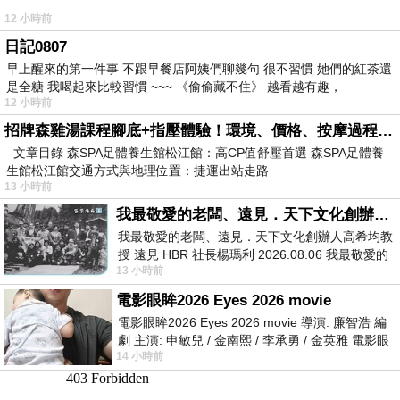
12 小時前
日記0807
早上醒來的第一件事 不跟早餐店阿姨們聊幾句 很不習慣 她們的紅茶還
是全糖 我喝起來比較習慣 ~~~ 《偷偷藏不住》 越看越有趣，
12 小時前
招牌森雞湯課程腳底+指壓體驗！環境、價格、按摩過程全紀錄，森SPA足體養生館松江館最新價格表
文章目錄 森SPA足體養生館松江館：高CP值舒壓首選 森SPA足體養
生館松江館交通方式與地理位置：捷運出站走路
13 小時前
我最敬愛的老闆、遠見．天下文化創辦人高希均教授
我最敬愛的老闆、遠見．天下文化創辦人高希均教
授 遠見 HBR 社長楊瑪利 2026.08.06 我最敬愛的
13 小時前
老闆、遠見．天下文化創辦人高希均教
電影眼眸2026 Eyes 2026 movie
電影眼眸2026 Eyes 2026 movie 導演: 廉智浩 編
劇 主演: 申敏兒 / 金南熙 / 李承勇 / 金英雅 電影眼
14 小時前
眸2026描述攝影師徐珍因遺