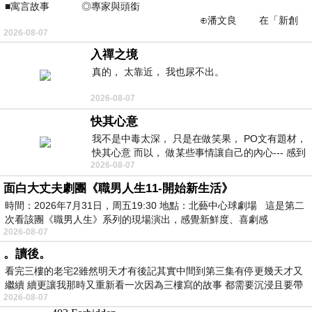
■寓言故事 ◎專家與頭銜
⊕潘文良 在「新創
2026-08-07
之谷」裡——
入禪之境
真的， 太靠近， 我也尿不出。
2026-08-07
快其心意
我不是中毒太深， 只是在做笑果， PO文有題材，
快其心意 而以， 做某些事情讓自己的內心--- 感到
2026-08-07
愉快。
面白大丈夫劇團《職男人生11-開始新生活》
時間：2026年7月31日，周五19:30 地點：北藝中心球劇場 這是第二
次看該團《職男人生》系列的現場演出，感覺新鮮度、喜劇感
2026-08-07
。讀後。
看完三樓的老宅2雖然明天才有後記其實中間到第三集有停更幾天才又
繼續 續更讓我那時又重新看一次因為三樓寫的故事 都需要沉浸且要帶
2026-08-07
有