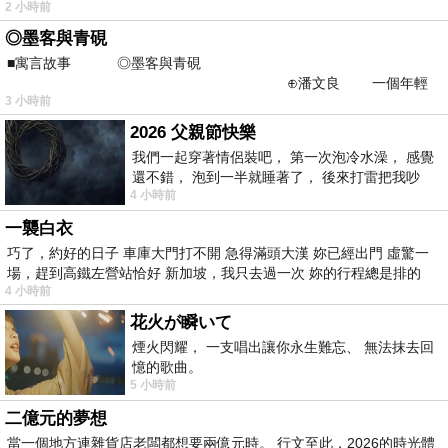
2 小時前
◎墨客與青硯
■寓言故事 ◎墨客與青硯
⊕潘文良 一個年輕
3 小時前
的墨客，在京城的古玩肆裡
2026 父親節快樂
我們一起穿著情侶裝吧， 第一次泡冷水澡， 感覺
還不錯， 泡到一半就睡著了， 後來打雷把我吵
4 小時前
醒， 手
一襲白衣
巧了，約好的日子 車庫大門打不開 急得滿頭大漢 妳已經出門 虛驚一
場，趕到高鐵左營站恰好 新加坡，我只去過一次 妳的行程總是排的
4 小時前
花火が瞬いて
煙火閃耀， 一支唱出讓你永生難忘、 無法抹去回
憶的歌曲。
5 小時前
二億元的夢想
當一個地方連雜貨店老闆都想要兩億元時。 行文至此，2026的時光體