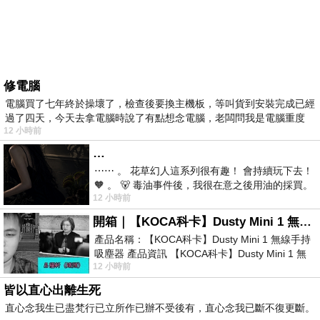
修電腦
電腦買了七年終於操壞了，檢查後要換主機板，等叫貨到安裝完成已經
過了四天，今天去拿電腦時說了有點想念電腦，老闆問我是電腦重度
12 小時前
…
⋯⋯ 。 花草幻人這系列很有趣！ 會持續玩下去！
🧡 。 🐻 毒油事件後，我很在意之後用油的採買。
12 小時前
前天購買了我之前就很愛
開箱｜【KOCA科卡】Dusty Mini 1 無線手持吸塵器
產品名稱：【KOCA科卡】Dusty Mini 1 無線手持
吸塵器 產品資訊 【KOCA科卡】Dusty Mini 1 無
12 小時前
線手持吸塵器評語： 能吸、能吹兼具兩
皆以直心出離生死
直心念我生已盡梵行已立所作已辦不受後有，直心念我已斷不復更斷。