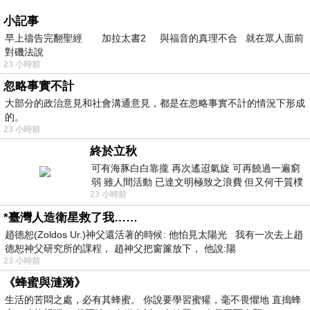
小記事
早上禱告完翻聖經 加拉太書2 與福音的真理不合 就在眾人面前
對磯法說
23 小時前
忽略事實不計
大部分的政治意見和社會溝通意見，都是在忽略事實不計的情況下形成
的。
23 小時前
終於立秋
可有海豚白白靠攏 再次遙迢氣旋 可再饒過一遍窮
弱 雖人間活動 已達文明極致之浪費 但又何干質樸
23 小時前
者 只能白白陪葬
*臺灣人造衛星救了我……
趙德恕(Zoldos Ur.)神父還活著的時候: 他怕見太陽光 我有一次去上趙
德恕神父研究所的課程， 趙神父把窗簾放下， 他說:陽
23 小時前
《蜂蜜與漣漪》
生活的苦悶之處，必有其蜂蜜。 你說要學習蜜獾，毫不畏懼地 直搗蜂