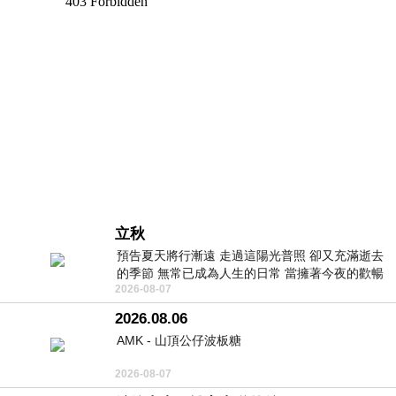
立秋
預告夏天將行漸遠 走過這陽光普照 卻又充滿逝去
的季節 無常已成為人生的日常 當擁著今夜的歡暢
2026-08-07
舒心 轉眼驟成昨日 而明晨 太陽
2026.08.06
AMK - 山頂公仔波板糖
2026-08-07