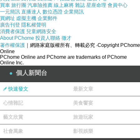
買車
旅行團
汽車險推薦
線上麻將
雜誌
星座命理
會員中心
一元簡訊
直播達人
數位憑證
企業簡訊
買網址
虛擬主機
企業郵件
廣告刊登
隱私權聲明
消費者保護
兒童網路安全
About PChome
投資人聯絡
徵才
著作權保護
｜網路家庭版權所有、轉載必究
‧Copyright PChome
Online
PChome Online and PChome are trademarks of PChome
Online Inc.
個人新聞台
快速發文
最新文章
心情雜記
美食饗宴
藝文欣賞
旅遊玩家
社會萬象
影視娛樂