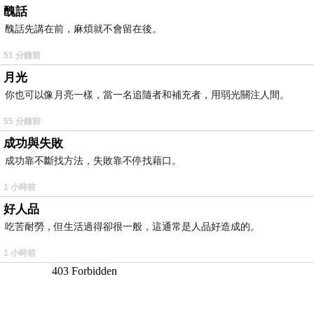
醜話
醜話先講在前，麻煩就不會留在後。
51 分鐘前
月光
你也可以像月亮一樣，當一名追隨者和補充者，用弱光關注人間。
55 分鐘前
成功與失敗
成功靠不斷找方法，失敗靠不停找藉口。
1 小時前
好人品
吃苦耐勞，但生活過得卻很一般，這通常是人品好造成的。
1 小時前