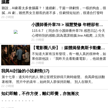
腦霧
聽說，AI劇看太多會腦霧？！連續劇，千篇一律劇情，一樣的狗血，很
膩...AI 劇，雖然男女主都長的差不多，但劇情短短的，很適合打發時
20 小時前
小護師番外章78 > 福慧雙修 年輕卻有個老靈魂 ㄑ金剛經〉podcast
115.6.7 ( 同步存小護師番外章78 感恩日記-今天
心裡特別的感動,因為選課燒腦,line A梳爬, 上完失
21 小時前
智課的她,特來傾
【電影圈八卦】：媒體揭發奧斯卡動畫項目投票醜聞！好萊塢為什麼看不起動畫電影？
不知道大家有沒有發現，有一種人真的很神奇，如
果你跟他說：「我昨天去看動畫電影」，他就會露
21 小時前
出一種慈祥的微笑，然後問你是不是陪小
我與AI討論的小說劇情(17)
第十七章：遺失時代的人 辦公室裡安靜得只剩時鐘聲。 堯禹舜低頭翻
著相簿。 照片中的袁年，始終與人群保持距離。 別人在聊天。
22 小時前
知幻即離，不作方便，離幻即覺，亦無漸次
。。。。。。。。。。