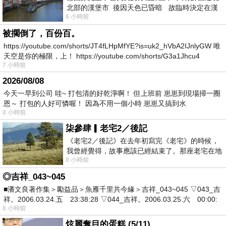
北部的漢堡市 後因天色已昏暗 故臨時決定在漢
6 小時前
堡市吃晚餐和過夜
被擱倒了，百份百。
https://youtube.com/shorts/JT4fLHpMfYE?is=uk2_hVbA2IJnlyGW 唯
天空是你的極限，上！ https://youtube.com/shorts/G3a1Jhcu4
7 小時前
2026/08/08
今天一早到公司 哇~ 打包清的好乾淨啊！ 但上班前 崽崽到現場掃一圈
恩～ 打包的人好可憐喔！ 因為不用一個小時 崽崽又搞到水
8 小時前
柒參肆▎老宅2／後記
《老宅2／後記》在去年初寫完《老宅》的時候，
我曾經覺得，故事應該已經結束了。那座老宅在地
8 小時前
震中倒塌，七個人終於離開那片黑暗，
◎吉祥_043~045
■潘文良著作集＞勵益品＞魚雁千里共今緣＞吉祥_043~045 ▽043_吉
祥。2006.03.24.五 23:38:28 ▽044_吉祥。2006.03.25.六 00:00:
8 小時前
炫麗奪目的蛋糕 (5/11)