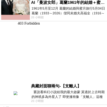
AI「曼波女郎」葛蘭1961年的結婚＋蜜月旅行 #戀上老電影 #葛蘭 #粟子
1961年5月至12月 葛蘭的結婚與蜜月旅行5月04日
葛蘭（1933～2026）偕同未婚夫高福全（1916～
20 小時前
2004）乘郵輪赴倫敦6月15日於英國倫敦St.S
典藏封面聊兩句-【支離人】
要說看科幻小說給我的最大啟蒙 莫過於上古時期
的神祇多為外星人了 即便擁有像「支離人」這種
20 小時前
驚世駭俗的神通法門 也未必讀