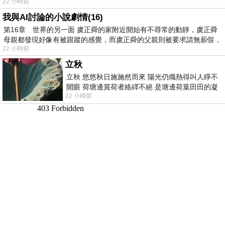
22 小時前
我與AI討論的小說劇情(16)
第16章 世界的另一面 虞正舜的家附近開始有不尋常的動靜，虞正舜
母親都發現好像有被跟蹤的感覺，而虞正舜的父親則被要求請無薪假，
22 小時前
立秋
立秋 悠悠秋日施施然而來 陽光仍熾熱得叫人睜不
開眼 荷塘邊賞荷者絡繹不絕 是塘邊荷葉田田的凝
22 小時前
望 風中飄逸的是映日荷花別樣紅