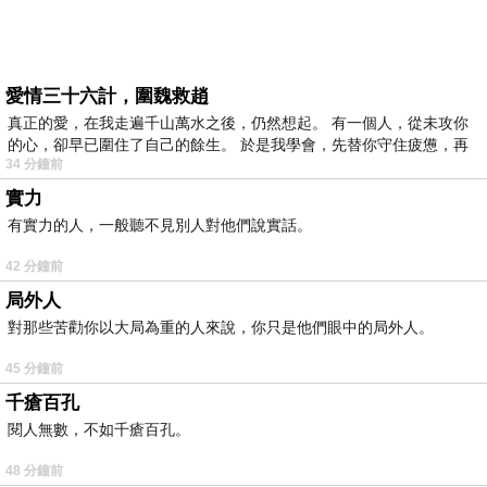
愛情三十六計，圍魏救趙
真正的愛，在我走遍千山萬水之後，仍然想起。 有一個人，從未攻你
的心，卻早已圍住了自己的餘生。 於是我學會，先替你守住疲憊，再
34 分鐘前
實力
有實力的人，一般聽不見別人對他們說實話。
42 分鐘前
局外人
對那些苦勸你以大局為重的人來說，你只是他們眼中的局外人。
45 分鐘前
千瘡百孔
閱人無數，不如千瘡百孔。
48 分鐘前