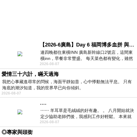
【2026-6廣島】Day 6 福岡博多血拼 與機場接送少年司機深夜對談
連四晚都住東橫INN 廣島新幹線口2號店，這間東
橫inn，早餐非常豐盛。 每天菜色都有變化，雖然
2026-08-07
看到工作人員拿出料理包加熱，但
愛情三十六計，瞞天過海
我把心事藏進尋常的問候，海面平靜如昔，心中悸動無法平息。 只有
海底的潮汐知道，我的世界早已向你傾斜。
2026-08-07
….
⋯⋯ 羊耳草是毛絨絨的好有趣。 。 八月開始就決
定少協助老師們後，我感到工作好輕鬆。 本來就
2026-08-07
不是我的工作啊。 真
◎專家與頭銜