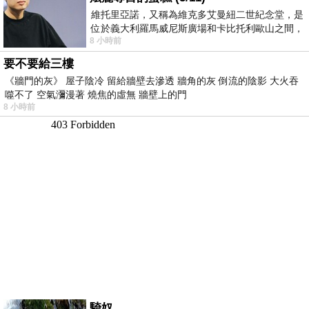
維托里亞諾，又稱為維克多艾曼紐二世紀念堂，是
位於義大利羅馬威尼斯廣場和卡比托利歐山之間，
8 小時前
用以紀念統一義大利統一後的的第一位國
要不要給三樓
《牆門的灰》 屋子陰冷 留給牆壁去滲透 牆角的灰 倒流的陰影 大火吞
噬不了 空氣瀰漫著 燒焦的虛無 牆壁上的門
8 小時前
騎奴