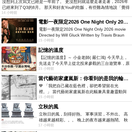
沒想到上次寫文已經是一年前了。 更沒想到就這麼走著走著，2026年
已經來到了Q3的8月。 那天和好友You約吃飯，有些難為情地說「覺得
14 小時前
電影一夜限定2026 One Night Only 2026 movie
電影一夜限定2026 One Night Only 2026 movie
Directed by Will Gluck Written by Travis Braun
15 小時前
Starring Monica Barbaro
記憶的溫度
【記憶的溫度】～ 小金老師( 嚴仁鴻) 今天早上，
先送走了今天早上從北投來參觀的三台遊覽車，原
15 小時前
以為展場已經差不多要安靜下來，卻發
當代藝術家盧嵐新：你看到的是我的輪廓，還是你的故事？——藏在藍色裡的希望與光
💙 「我把自己藏在藍色裡，卻把希望留在光
裡。」 當代藝術家盧嵐新在此幅兼具童趣靈動與
15 小時前
抽象韻味的新作中，用湛藍的羽翼般色塊包覆著
立秋的風
立秋日的風，刮得好熱。 軍事演習，不外出。 高
雄越來越精彩。。。 晚上的夜市越來越熱鬧。 秋
17 小時前
天的風刮得很熱 夜遊消暑熱。。。