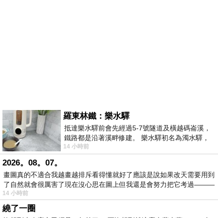
羅東林鐵：樂水驛
抵達樂水驛前會先經過5-7號隧道及橫越碼崙溪，
鐵路都是沿著溪畔修建。 樂水驛初名為濁水驛，
14 小時前
但因與臺鐵集集線車站同名，於1953
2026。08。07。
畫圖真的不適合我越畫越排斥看得懂就好了應該是說如果改天需要用到
了自然就會很厲害了現在沒心思在圖上但我還是會努力把它考過———
14 小時前
繞了一圈