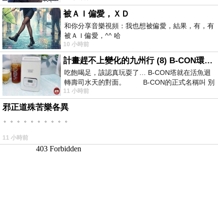
被ＡＩ偏愛，ＸＤ
和你分享音樂視頻：我也想被偏愛，結果，有，有
被ＡＩ偏愛，^^ 哈
10 小時前
計畫趕不上變化的九州行 (8) B-CON環球塔
吃飽喝足，該認真玩耍了… B-CON塔就在活魚迴
轉壽司水天的對面。 B-CON的正式名稱叫 別
11 小時前
邪正道殊苦樂各異
。。。。。。。。。。
11 小時前