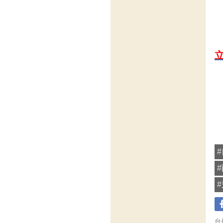
#
#
#
台