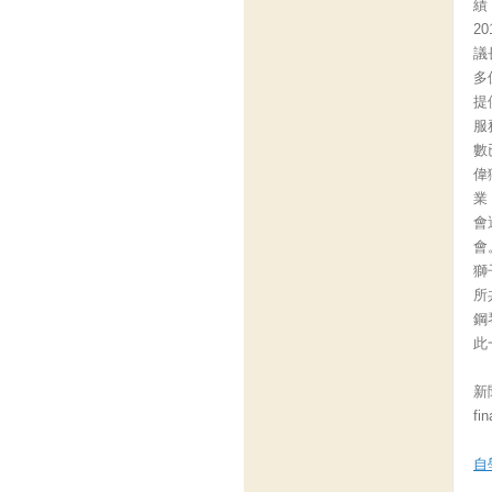
績
2
議
多
提
服
數
偉
業
會
會
獅
所
鋼
此
新聞
fi
自