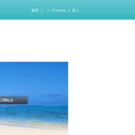
|
|
|
新聞
PChome
登入
訂閱站台