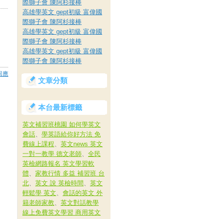
際獅子會 陳阿杉接棒
高雄學英文 gept初級 富偉國
際獅子會 陳阿杉接棒
高雄學英文 gept初級 富偉國
際獅子會 陳阿杉接棒
高雄學英文 gept初級 富偉國
際獅子會 陳阿杉接棒
回應
文章分類
本台最新標籤
英文補習班桃園 如何學英文
會話
、
學英語給你好方法 免
費線上課程
、
英文news 英文
一對一教學 德文老師
、
全民
英檢網路報名 英文學習軟
體
、
家教行情 多益 補習班 台
北
、
英文 說 英檢時間
、
英文
輕鬆學 英文
、
會話的英文 外
籍老師家教
、
英文對話教學
線上免費英文學習 商用英文