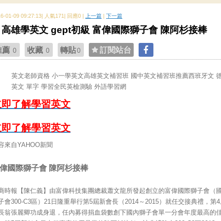
16-01-09 09:27:13| 人氣171| 回應0 |
上一篇
|
下一篇
高雄學英文 gept初級 富偉國際獅子會 陳阿杉接棒
推薦
收藏
轉貼
訂閱站台
0
0
0
英文老師資格 小一學英文高雄英文補習班 國中英文補習班推薦西班牙文 
英文 單字 學習全民英檢測驗 外語學習網
立即了解學習英文
立即了解學習英文
容來自YAHOO新聞
偉國際獅子會 陳阿杉接棒
商時報【陳仁義】由富偉科技集團總裁蕭文龍所發起創立的富偉國際獅子會（
子會300-C3區）21日隆重舉行第5屆新會長（2014～2015）就任交接典禮，第
長翁張麗卿功成身退，任內募得捐血袋數創下國內獅子會單一分會年度最高的