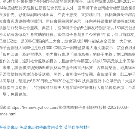
，第5屆新任會長由從事宗教用品業的陳阿杉接任。該典禮除由300-C3區2013
014年度總監許天陞擔任新舊任會長監交人外，國際獅子會台灣總會總監議會榮
長張伯光、彰化縣副縣長林田富、立委王惠美、立委魏明谷、員林鎮鎮長張錦
位貴賓皆應邀觀禮與致詞。新任會長陳阿杉表示，任內將持續推動舉辦捐血活
供協助弱勢等社會服務。典禮中，富偉獅子會的5位獅友特別捐贈共150萬元社
務金給該會做為社會救助的經費。富偉獅子會創會至今雖僅4年多，但目前獅友
已達152位，是300-C3區的第二大會，該會更期許明年能成為全國第一大分會
獅子會創辦人同時也是現任300-C3區第一副總監當選人蕭文龍表示，該會係以
「服務回饋」為經營理念，努力推行實現「服務為先」的獅子主義，並以國際
運作的力量，達到社會服務的目的，且該會每年將至少捐款150萬元以上來回饋
。未來，該會將持續贊助舉辦員林富偉盃全國書法比賽、古典音樂會、經典講
子盃國標舞跨國邀請賽等活動。另外，由富偉科技集團、富偉獅子會、彰工獅
共同舉辦，預定於6月30日晚上7時30分在富偉科技集團視聽中心舉行的「大提
琴協奏曲演奏會」，特別邀請到旅美大提琴家柯容軒進行大提琴獨奏表演，台
一場，免費參加。
來源https://tw.news.yahoo.com/富偉國際獅子會-陳阿杉接棒-220219008--
nance.html
學英語會話 英語會話教學
商業用英文 英語自學教材
<