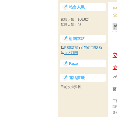
站台人氣
20
累積人氣：
166,824
當日人氣：
95
訂閱本站
RSS訂閱
(
如何使用RSS
)
加入訂閱
Kaza
內
連結書籤
目前沒有資料
富
工
獅
會