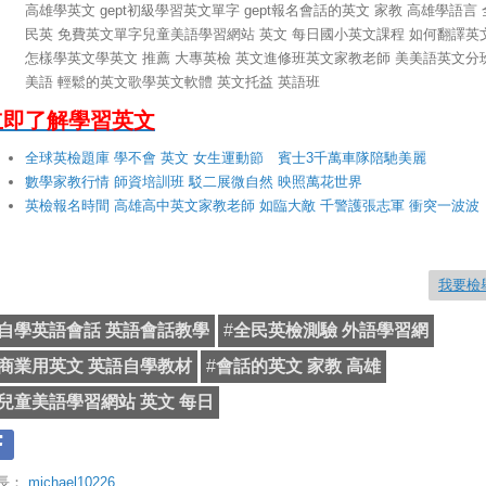
高雄學英文 gept初級學習英文單字 gept報名會話的英文 家教 高雄學語言 
民英 免費英文單字兒童美語學習網站 英文 每日國小英文課程 如何翻譯英
怎樣學英文學英文 推薦 大專英檢 英文進修班英文家教老師 美美語英文分
美語 輕鬆的英文歌學英文軟體 英文托益 英語班
立即了解學習英文
全球英檢題庫 學不會 英文 女生運動節 賓士3千萬車隊陪馳美麗
數學家教行情 師資培訓班 駁二展微自然 映照萬花世界
英檢報名時間 高雄高中英文家教老師 如臨大敵 千警護張志軍 衝突一波波
我要檢
自學英語會話 英語會話教學
#
全民英檢測驗 外語學習網
商業用英文 英語自學教材
#
會話的英文 家教 高雄
兒童美語學習網站 英文 每日
長：
michael10226