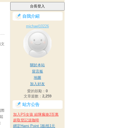
自我介紹
michael10226
德文
關於本站
留言板
地圖
加入好友
愛的鼓勵：
0
文章篇數：
2,259
站方公告
國際
加入PS女孩 組隊瘋搶2百萬
4屆
超取登記送咖啡
佳
綁定Hami Point 1點抵1元