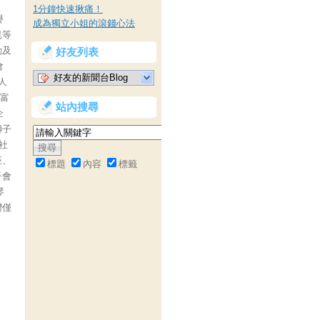
～
1分鐘快速揪痛！
譽
成為獨立小姐的滾錢心法
昆等
動及
好友列表
會
好友的新聞台Blog
人
。富
站內搜尋
企
獅子
社
座、
標題
內容
標籤
子會
琴
灣僅