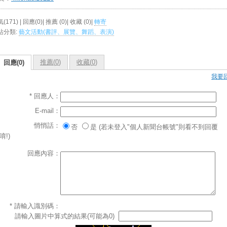
(171) | 回應(0)| 推薦 (
0
)| 收藏 (
0
)|
轉寄
站分類:
藝文活動(書評、展覽、舞蹈、表演)
推薦(
0
)
收藏(
0
)
回應(0)
我要
* 回應人：
E-mail：
悄悄話：
否
是 (若未登入"個人新聞台帳號"則看不到回覆
唷!)
回應內容：
* 請輸入識別碼：
請輸入圖片中算式的結果(可能為0)