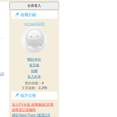
自我介紹
michael10226
關於本站
留言板
地圖
VD
加入好友
愛的鼓勵：
0
文章篇數：
2,259
站方公告
加入PS女孩 組隊瘋搶2百萬
超取登記送咖啡
綁定Hami Point 1點抵1元