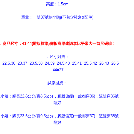
高度：1.5cm
重量：一雙37號約440g(不包含鞋盒&配件)
．商品尺寸：41-44(鞋版標準)腳板寬厚建議拿比平常大一號尺碼唷！
．尺寸對照：
=22.5.36=23.37=23.5.38=24.39=24.5.40=25.41=25.5.42=26.43=26.5
.44=27
試穿感想：
A小姐：腳長22.8公分/寬8.5公分，腳版偏瘦(一般都穿36)，這雙穿36號
剛好
B小姐：腳長23.5公分/寬9.5公分，腳版偏寬(一般都穿37)，這雙穿38號
剛好