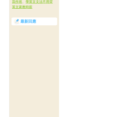
寫作班
、
學英文文法不用背
英文家教時薪
最新回應