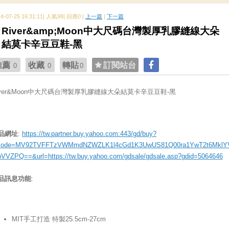
14-07-25 16:31:11| 人氣98| 回應0 |
上一篇
|
下一篇
River&amp;Moon中大尺碼台灣製厚乳膠縫線大朵
結莫卡辛豆豆鞋-黑
推薦
收藏
轉貼
訂閱站台
0
0
0
iver&Moon中大尺碼台灣製厚乳膠縫線大朵結莫卡辛豆豆鞋-黑
品網址
:
https://tw.partner.buy.yahoo.com:443/gd/buy?
ode=MV92TVFFTzVWMmdNZWZLK1l4cGd1K3UwUS81Q00ra1YwT2t6MklY
bVVZPQ==&url=https://tw.buy.yahoo.com/gdsale/gdsale.asp?gdid=5064646
品訊息功能
:
MIT手工打造 特製25.5cm-27cm