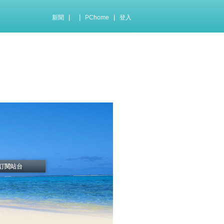
|
|
|
新聞
PChome
登入
訂閱站台