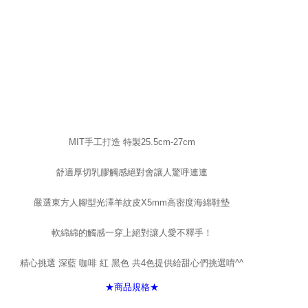
MIT手工打造 特製25.5cm-27cm
舒適厚切乳膠觸感絕對會讓人驚呼連連
嚴選東方人腳型光澤羊紋皮X5mm高密度海綿鞋墊
軟綿綿的觸感一穿上絕對讓人愛不釋手！
精心挑選 深藍 咖啡 紅 黑色 共4色提供給甜心們挑選唷^^
★商品規格★