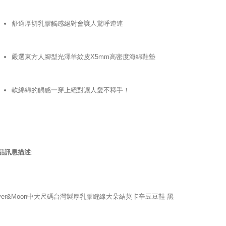
舒適厚切乳膠觸感絕對會讓人驚呼連連
嚴選東方人腳型光澤羊紋皮X5mm高密度海綿鞋墊
軟綿綿的觸感一穿上絕對讓人愛不釋手！
品訊息描述
:
iver&Moon中大尺碼台灣製厚乳膠縫線大朵結莫卡辛豆豆鞋-黑