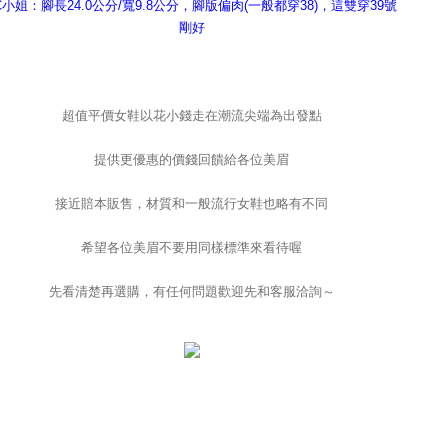
C小姐：腳長24.0公分/寬9.8公分，腳版偏肉(一般都穿38)，這雙穿39號
剛好
超值平價女鞋以花小錢走在潮流尖端為出發點
提供更優惠的價錢回饋給各位美眉
接近賠本販售，材質和一般流行女鞋也略有不同
希望各位美眉不要用同樣標準來看待喔
先看清楚再選購，有任何問題歡迎先和客服洽詢～