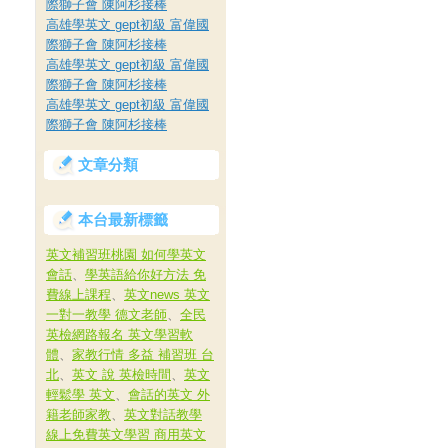
際獅子會 陳阿杉接棒
高雄學英文 gept初級 富偉國
際獅子會 陳阿杉接棒
高雄學英文 gept初級 富偉國
際獅子會 陳阿杉接棒
高雄學英文 gept初級 富偉國
際獅子會 陳阿杉接棒
文章分類
本台最新標籤
英文補習班桃園 如何學英文
會話
、
學英語給你好方法 免
費線上課程
、
英文news 英文
一對一教學 德文老師
、
全民
英檢網路報名 英文學習軟
體
、
家教行情 多益 補習班 台
北
、
英文 說 英檢時間
、
英文
輕鬆學 英文
、
會話的英文 外
籍老師家教
、
英文對話教學
線上免費英文學習 商用英文