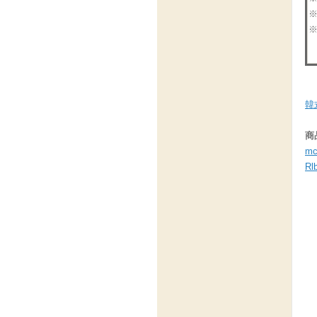
韓
商
mc
Rl