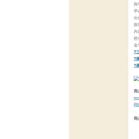
與
早
出
探
內
然
金
?
?
?
商
mc
Rl
商