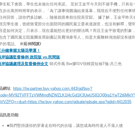
學生私下會面，學生也未做出任何承諾。 至於王金平今天則不接手機，只有在
在步出寓所時簡單的表示，「為了讓事情圓滿結束落幕，我現在不便對任何事
任何回答，請你們多諒解。」隨後就搭車前往院長官邸。 據了解，王金平昨天
視完學生後，曾經致電部分出面陪同的國民黨立委表達謝意，也沒有解釋，聲
容是如何決定，只表示，現在還能想出更好的辦法嗎？而且王金平致電的對象
包含了國民黨立院黨團首席副書記長費鴻泰等人，但是大黨鞭林鴻池卻沒有接
平的電話。
※延伸閱讀》
三分鐘掌握太陽花學運！
兩岸協議監督條例 政院版 vs.民間版
兩岸協議處理及監督條例全文
韓式作風 Ber膠印V領棉質短袖T恤-共三色
品網址
:
https://tw.partner.buy.yahoo.com:443/gd/buy?
ode=MV92TVFFTzVWMmdNZWZLK1l4cGd1K3UwUS81Q00ra1YwT2t6MklY
bVVZPQ==&url=https://tw.buy.yahoo.com/gdsale/gdsale.asp?gdid=4412035
品訊息功能
:
■我們堅持讓你的穿著走在時代的尖端，讓您成為時尚達人不落人後