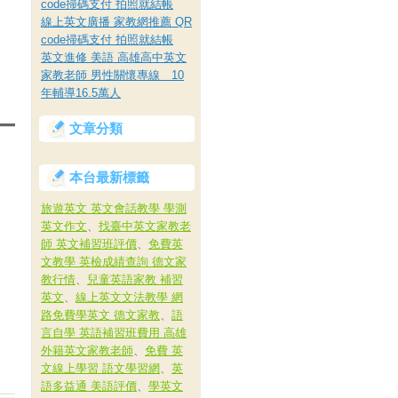
code掃碼支付 拍照就結帳
線上英文廣播 家教網推薦 QR
code掃碼支付 拍照就結帳
英文進修 美語 高雄高中英文
家教老師 男性關懷專線 10
年輔導16.5萬人
文章分類
本台最新標籤
旅遊英文 英文會話教學 學測
英文作文
、
找臺中英文家教老
師 英文補習班評價
、
免費英
文教學 英檢成績查詢 德文家
教行情
、
兒童英語家教 補習
英文
、
線上英文文法教學 網
路免費學英文 德文家教
、
語
言自學 英語補習班費用 高雄
外籍英文家教老師
、
免費 英
文線上學習 語文學習網
、
英
語多益通 美語評價
、
學英文