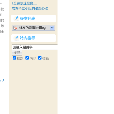
1分鐘快速揪痛！
一
成為獨立小姐的滾錢心法
情提
在
好友列表
明的
，雖
好友的新聞台Blog
到王
站內搜尋
標題
內容
標籤
VD