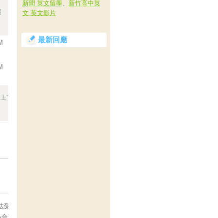
新聞 英文留學
、
新竹高中英
擺
衣長
文 英文影片
最新回應
M
64CM
M
67CM
分上下為合理範圍
法受理喔！
為合理範圍