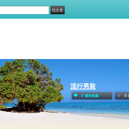
流行男裝
0
0
愛的鼓勵