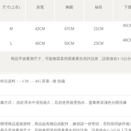
尺寸(上衣)
肩寬
胸圍
袖長
下
45C
M
42CM
47CM
21CM
48C
L
45CM
50CM
23CM
商品平放量測尺寸，可能會因某些因素產生些許誤差，誤差值在1~3公
特兒資料：- -CM．- -KG 穿著- -號 拍攝
洗滌方式： 勿於淨水中浸泡過久，且勿使用過燙熱水，盡量將深淺色分開洗滌
※辦理商品退換貨時，商品如有贈品或配件，麻煩請一併寄回，否則視同缺件無
※商品平放量測尺寸，可能會因某些因素產生些許誤差，誤差值在1~3公分上下