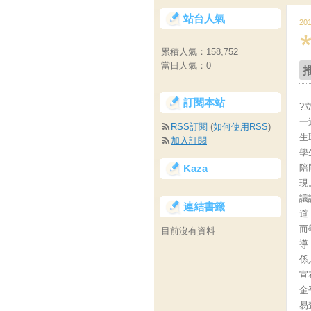
站台人氣
20
累積人氣：
158,752
當日人氣：
0
訂閱本站
?
一
RSS訂閱
(
如何使用RSS
)
生
加入訂閱
學
Kaza
陪
現
議
連結書籤
道
而
目前沒有資料
導
係
宣
金
易