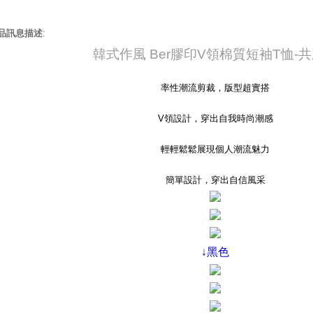
品訊息描述
:
韓式作風 Ber膠印V領棉質短袖T恤-
率性潮流剪裁，版型超實搭
V領設計，穿出自我時尚潮感
輕輕鬆鬆展現個人潮流魅力
簡單設計，穿出自信風采
↓黑色