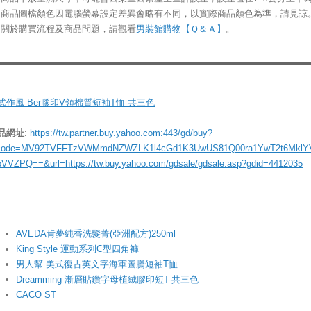
※商品圖檔顏色因電腦螢幕設定差異會略有不同，以實際商品顏色為準，請見諒
※關於購買流程及商品問題，請觀看
男裝館購物【Ｑ＆Ａ】
。
式作風 Ber膠印V領棉質短袖T恤-共三色
品網址
:
https://tw.partner.buy.yahoo.com:443/gd/buy?
ode=MV92TVFFTzVWMmdNZWZLK1l4cGd1K3UwUS81Q00ra1YwT2t6MklY
bVVZPQ==&url=https://tw.buy.yahoo.com/gdsale/gdsale.asp?gdid=4412035
AVEDA肯夢純香洗髮菁(亞洲配方)250ml
King Style 運動系列C型四角褲
男人幫 美式復古英文字海軍圖騰短袖T恤
Dreamming 漸層貼鑽字母植絨膠印短T-共三色
CACO ST