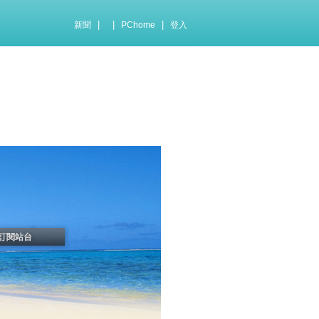
|
|
|
新聞
PChome
登入
訂閱站台