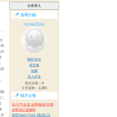
自我介紹
michael083a1
此
和學
就和
委
關於本站
表
留言板
內卻
地圖
加入好友
少。
愛的鼓勵：
0
文章篇數：
2,281
個關
站方公告
周二
王
加入PS女孩 組隊瘋搶2百萬
極
超取登記送咖啡
從未
綁定Hami Point 1點抵1元