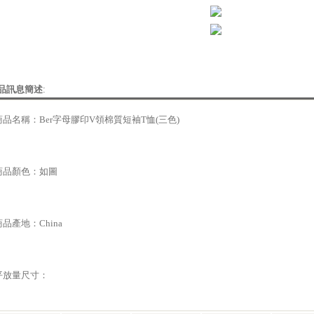
品訊息簡述
:
商品名稱：Ber字母膠印V領棉質短袖T恤(三色)
商品顏色：如圖
商品產地：China
平放量尺寸：