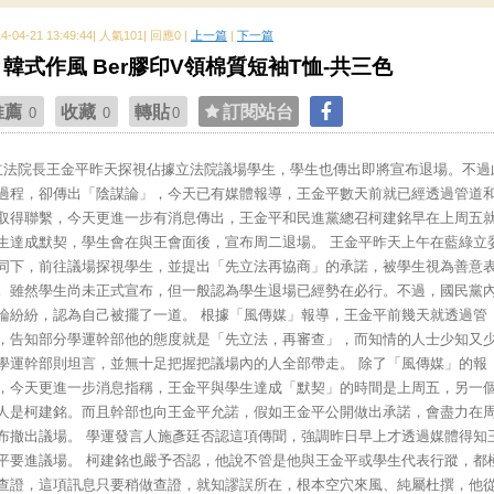
14-04-21 13:49:44| 人氣101| 回應0 |
上一篇
|
下一篇
韓式作風 Ber膠印V領棉質短袖T恤-共三色
推薦
收藏
轉貼
訂閱站台
0
0
0
立法院長王金平昨天探視佔據立法院議場學生，學生也傳出即將宣布退場。不過
過程，卻傳出「陰謀論」，今天已有媒體報導，王金平數天前就已經透過管道
取得聯繫，今天更進一步有消息傳出，王金平和民進黨總召柯建銘早在上周五
生達成默契，學生會在與王會面後，宣布周二退場。 王金平昨天上午在藍綠立
同下，前往議場探視學生，並提出「先立法再協商」的承諾，被學生視為善意
。雖然學生尚未正式宣布，但一般認為學生退場已經勢在必行。不過，國民黨
論紛紛，認為自己被擺了一道。 根據「風傳媒」報導，王金平前幾天就透過管
，告知部分學運幹部他的態度就是「先立法，再審查」，而知情的人士少知又
學運幹部則坦言，並無十足把握把議場內的人全部帶走。 除了「風傳媒」的報
，今天更進一步消息指稱，王金平與學生達成「默契」的時間是上周五，另一
人是柯建銘。而且幹部也向王金平允諾，假如王金平公開做出承諾，會盡力在
布撤出議場。 學運發言人施彥廷否認這項傳聞，強調昨日早上才透過媒體得知
平要進議場。 柯建銘也嚴予否認，他說不管是他與王金平或學生代表行蹤，都
查證，這項訊息只要稍做查證，就知謬誤所在，根本空穴來風、純屬杜撰，他