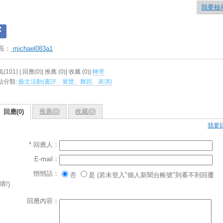
我要檢
長：
michael083a1
(101) | 回應(0)| 推薦 (
0
)| 收藏 (
0
)|
轉寄
站分類:
藝文活動(書評、展覽、舞蹈、表演)
推薦(
0
)
收藏(
0
)
回應(0)
我要
* 回應人：
E-mail：
悄悄話：
否
是 (若未登入"個人新聞台帳號"則看不到回覆
唷!)
回應內容：