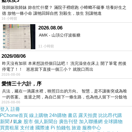
藍玫友3
玫師妹玫師妹 妳在忙什麼？ 滿院子裡瞎跑 小蟑螂不礙事 培養好生之
德 放牠一條小命 讓牠回歸自然 別殺生，放生 別讓牠進
16 小時前
2026.08.06
AMK - 山頂公仔波板糖
11 小時前
2026/08/06
昨天沒有加班 本來想說些個日誌吧！ 洗完澡坐在床上 開了筆電 然後
停電了！！ 崽崽當下直接一個三小？ 就脫口而出
2026-08-06
試穿心得參考
愛情三十六計，序
兵法，藏在一滴露水裡，映照日出的方向。 智慧，是不讓衝突成為唯
★平放量單面尺寸 (單位：公
一的答案。 進退之間，為自己留下一條生路，也為他人留下一分餘地
2026-08-06
分)：
登入
註冊
PChome首頁
線上購物
24h購物
書店
露天拍賣
比比昂代購
新聞
/
氣象
股市
個人新聞台
廣告刊登
加入聯播網
全球購物
全長59、胸圍96、肩寬38、
買賣租屋
支付連
國際連
Pi 拍錢包
旅遊
服務中心
袖長58