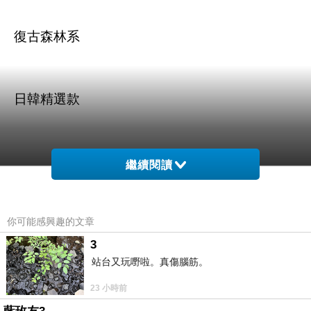
復古森林系
日韓精選款
繼續閱讀
商品訊息描述
:
你可能感興趣的文章
3
站台又玩嘢啦。真傷腦筋。
繽紛貼布圓領蕾絲襯衫(共二色)Fei Fei
23 小時前