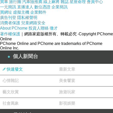
買車
旅行團
汽車險推薦
線上麻將
雜誌
星座命理
會員中心
一元簡訊
直播達人
數位憑證
企業簡訊
買網址
虛擬主機
企業郵件
本品牌商品都是韓國設計，再
廣告刊登
隱私權聲明
由大陸廠商採用標準的日韓版
消費者保護
兒童網路安全
About PChome
投資人聯絡
徵才
型打版製造，在材質方面，圖
著作權保護
｜網路家庭版權所有、轉載必究
‧Copyright PChome
片僅供參考，請依照收到的實
Online
PChome Online and PChome are trademarks of PChome
際商品為主
Online Inc.
個人新聞台
建議水水先試量平常的衣服再
選擇自己的尺寸喔~會比較準
快速發文
最新文章
確喔!!!
心情雜記
美食饗宴
下單注意事項
藝文欣賞
旅遊玩家
社會萬象
影視娛樂
您好，購買商品前有任何問題