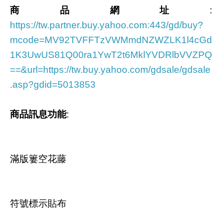
商品網址
:
https://tw.partner.buy.yahoo.com:443/gd/buy?
mcode=MV92TVFFTzVWMmdNZWZLK1l4cGd
1K3UwUS81Q00ra1YwT2t6MklYVDRlbVVZPQ
==&url=https://tw.buy.yahoo.com/gdsale/gdsale
.asp?gdid=5013853
商品訊息功能
:
滿版簍空花藤
符號標示貼布