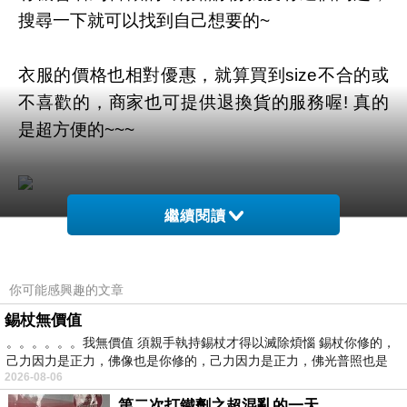
搜尋一下就可以找到自己想要的~
衣服的價格也相對優惠，就算買到size不合的或
不喜歡的，商家也可提供退換貨的服務喔! 真的
是超方便的~~~
繼續閱讀
商品網址
:
https://tw.partner.buy.yahoo.com:443/gd/buy?
你可能感興趣的文章
mcode=MV92TVFFTzVWMmdNZWZLK1l4cGd
1K3UwUS81Q00ra1YwT2t6MklYVDRlbVVZPQ
錫杖無價值
。。。。。。我無價值 須親手執持錫杖才得以滅除煩惱 錫杖你修的，
==&url=https://tw.buy.yahoo.com/gdsale/gdsale
己力因力是正力，佛像也是你修的，己力因力是正力，佛光普照也是
.asp?gdid=5326717
2026-08-06
第二次打鐵劑之超混亂的一天