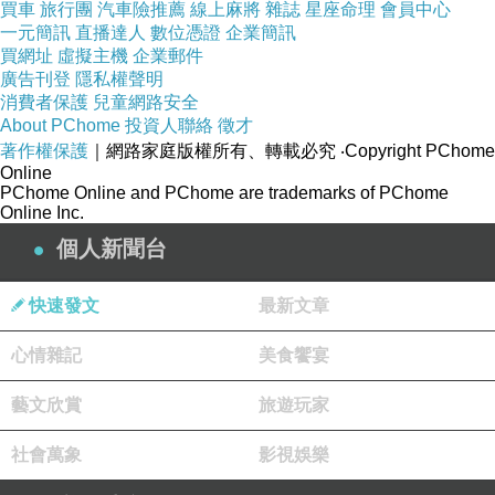
買車
旅行團
汽車險推薦
線上麻將
雜誌
星座命理
會員中心
一元簡訊
直播達人
數位憑證
企業簡訊
買網址
虛擬主機
企業郵件
廣告刊登
隱私權聲明
消費者保護
兒童網路安全
About PChome
投資人聯絡
徵才
著作權保護
｜網路家庭版權所有、轉載必究
‧Copyright PChome
Online
PChome Online and PChome are trademarks of PChome
Online Inc.
個人新聞台
假兩件版型創造層次風
快速發文
最新文章
格
心情雜記
美食饗宴
不規則下擺視覺更加顯
藝文欣賞
旅遊玩家
瘦~
社會萬象
影視娛樂