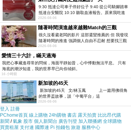
商品訊息功能
:
9:30 抵達公司車子停好位子 9:40 從公司騎腳踏車
抵達台安醫院 10:10 聽取血液報告。原來我吃進
2026-08-06
去的 B12 彌可保並非沒有吸收而是超
隨著時間演進越來越難Match的三觀
假兩件版型創造層次風格，不規則下擺視覺更顯
很久沒看葳老闆的影片 這部還蠻推薦的 但 我發現
隨著時間的推進 強調個人自由不忍耐 想要找三觀
瘦，簡約又時尚的風情~
2026-08-06
接近的不要說對象 連朋友都超
愛情三十六計，瞞天過海
我把心事藏進尋常的問候，海面平靜如昔，心中悸動無法平息。 只有
海底的潮汐知道，我的世界早已向你傾斜。
16 小時前
新加坡的45天
商品訊息描述
:
新加坡的45天 文/林玉鳳 上一篇用佛得角
的世界盃故事，談「中葡平台」這
2026-08-06
登入
註冊
PChome首頁
線上購物
24h購物
書店
露天拍賣
比比昂代購
撞色不規則棉質假兩件洋裝(優雅黑)-Kilei綺麗
新聞
/
氣象
股市
個人新聞台
廣告刊登
加入聯播網
全球購物
買賣租屋
支付連
國際連
Pi 拍錢包
旅遊
服務中心