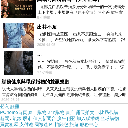
這部是白素以未婚妻身分出場唯一的一次 架構分
上下半場，中場則在《原子空間》開小差 故事背
8 小時前
景影射西藏境外流亡 地下組織
出其不意
她到酒精放置區， 出其不意跟進去， 突如其來
的插曲， 希望跟她搭兩句。 前天私下有協議， 跟
2026-08-05
著阿弟丟拉基
…
⋯⋯ Ai製圖 。 白色秋海棠花的幻形。 整體很Ai質
感。 不過我不討厭。 。 ... 嗯，我滿意了！ 。 🐻
● 休閒塗鴉背
17 小時前
昨中
心
財務健康與環保婚禮的雙贏規劃
現代人籌備婚禮的同時，愈來愈注重環境永續與個人財務的平衡。根據
● 水洗面料
香港環保團體的調查，近年新人傾向選擇低碳餐飲、租借禮服、減少即
2026-08-05
登入
註冊
● 輕薄設計材
PChome首頁
線上購物
24h購物
書店
露天拍賣
比比昂代購
新聞
/
氣象
股市
個人新聞台
廣告刊登
加入聯播網
全球購物
質
買賣租屋
支付連
國際連
Pi 拍錢包
旅遊
服務中心