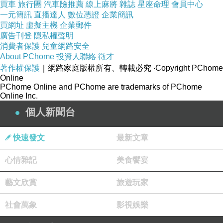
買車
旅行團
汽車險推薦
線上麻將
雜誌
星座命理
會員中心
一元簡訊
● 寬鬆版型
直播達人
數位憑證
企業簡訊
買網址
虛擬主機
企業郵件
廣告刊登
隱私權聲明
● 澳洲設計款
消費者保護
兒童網路安全
About PChome
投資人聯絡
徵才
著作權保護
｜網路家庭版權所有、轉載必究
‧Copyright PChome
*模特兒資料:
Online
PChome Online and PChome are trademarks of PChome
身高:186CM/
Online Inc.
體重:78KG/
個人新聞台
胸圍: 38/腰
圍: 30/臀
快速發文
最新文章
圍:39/肩
心情雜記
美食饗宴
寬:11(吋)，
示範尺寸:S
藝文欣賞
旅遊玩家
社會萬象
影視娛樂