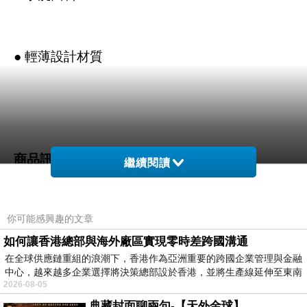
● 輕薄設計材質
商品訊息描述
:
繼續閱讀
你可能感興趣的文章
[QUIKSILVER] 背心 TIGER TRACKS TANK_(橘
如何讓香港總部與海外廠區實現零時差跨國溝通
在全球供應鏈重組的浪潮下，香港作為亞洲重要的跨國企業管理與金融
色)
中心，越來越多企業選擇將決策總部設於香港，並將生產線延伸至東南
2026-08-05
典藏封面聊兩句-【天外金球】