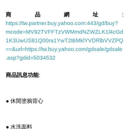
商品網址
:
https://tw.partner.buy.yahoo.com:443/gd/buy?
mcode=MV92TVFFTzVWMmdNZWZLK1l4cGd
1K3UwUS81Q00ra1YwT2t6MklYVDRlbVVZPQ
==&url=https://tw.buy.yahoo.com/gdsale/gdsale
.asp?gdid=5034532
商品訊息功能
:
● 休閒塗鴉背心
● 水洗面料