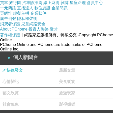
買車
旅行團
汽車險推薦
線上麻將
雜誌
星座命理
會員中心
一元簡訊
直播達人
數位憑證
企業簡訊
買網址
虛擬主機
企業郵件
廣告刊登
隱私權聲明
消費者保護
兒童網路安全
About PChome
投資人聯絡
徵才
著作權保護
｜網路家庭版權所有、轉載必究
‧Copyright PChome
Online
PChome Online and PChome are trademarks of PChome
Online Inc.
個人新聞台
快速發文
最新文章
心情雜記
美食饗宴
藝文欣賞
旅遊玩家
社會萬象
影視娛樂