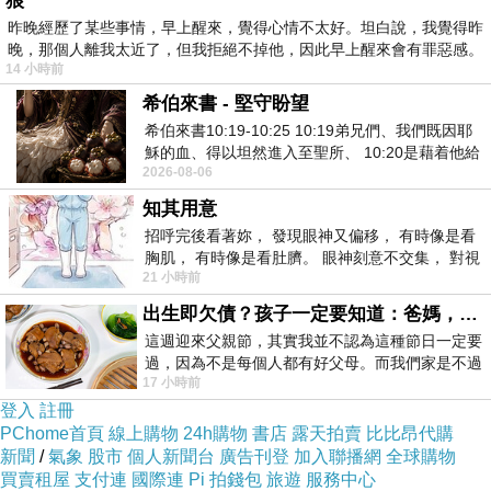
狼
昨晚經歷了某些事情，早上醒來，覺得心情不太好。坦白說，我覺得昨
際商品為主
晚，那個人離我太近了，但我拒絕不掉他，因此早上醒來會有罪惡感。
14 小時前
下單注意事項
希伯來書 - 堅守盼望
您好，購買商品前有任何問題
希伯來書10:19-10:25 10:19弟兄們、我們既因耶
穌的血、得以坦然進入至聖所、 10:20是藉着他給
都可發信至客服信箱
2026-08-06
我們開了一條又新又活的路從幔子經過
【how0207g@gmail.com】，
知其用意
亦可來電客服專線【 03-
招呼完後看著妳， 發現眼神又偏移， 有時像是看
4564488 】做諮詢。
胸肌， 有時像是看肚臍。 眼神刻意不交集， 對視
21 小時前
視線不對齊， 讓我很難不
商品圖檔顏色因電腦螢幕設定
出生即欠債？孩子一定要知道：爸媽，其實我不欠你們
差異會略有不同，以實際商品
這週迎來父親節，其實我並不認為這種節日一定要
顏色為準，請見諒！
過，因為不是每個人都有好父母。而我們家是不過
17 小時前
節的，平時也沒什麼儀式感，生活趨近冷
登入
註冊
PChome首頁
線上購物
24h購物
書店
露天拍賣
比比昂代購
新聞
/
氣象
股市
個人新聞台
廣告刊登
加入聯播網
全球購物
買賣租屋
支付連
國際連
Pi 拍錢包
旅遊
服務中心