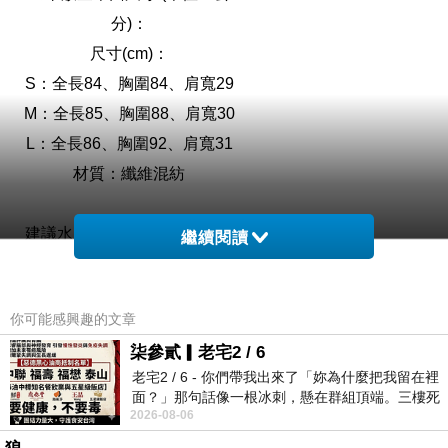
分)：
尺寸(cm)：
S：全長84、胸圍84、肩寬29
M：全長85、胸圍88、肩寬30
L：全長86、胸圍92、肩寬31
材質：纖維混紡
建議水水先試量平常的衣服再
繼續閱讀
選擇自己的尺寸喔~會比較準
確喔!!!
你可能感興趣的文章
柒參貳▎老宅2 / 6
本品牌商品都是韓國設計，再
老宅2 / 6 - 你們帶我出來了「妳為什麼把我留在裡
由大陸廠商採用標準的日韓版
面？」那句話像一根冰刺，懸在群組頂端。三樓死
型打版製造，在材質方面，圖
2026-08-06
死盯著照片裡的人。那個人確實站在
片僅供參考，請依照收到的實