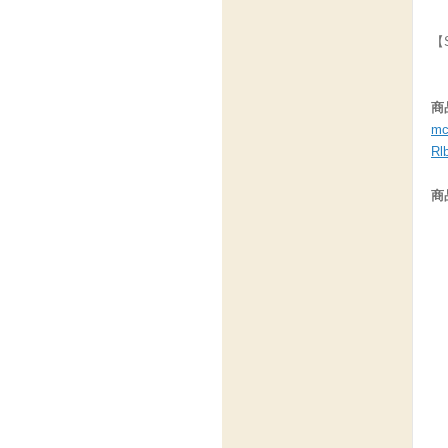
【
商
mc
Rl
商