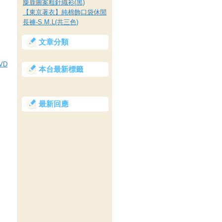
麋鹿圖案粗針織衫(黑)
【東京著衣】純棉飾口袋休閒
長褲-S.M.L(共三色)
文章分類
VD
本台最新標籤
最新回應