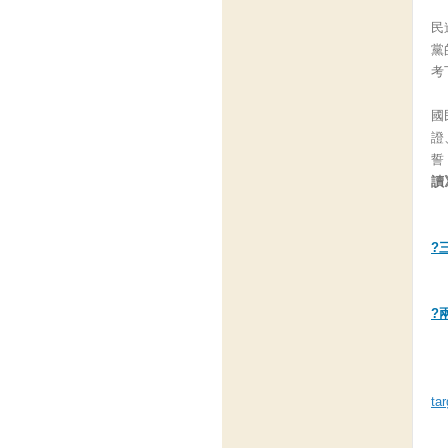
民
黨
考
國
證
誓
讀
?
?
ta