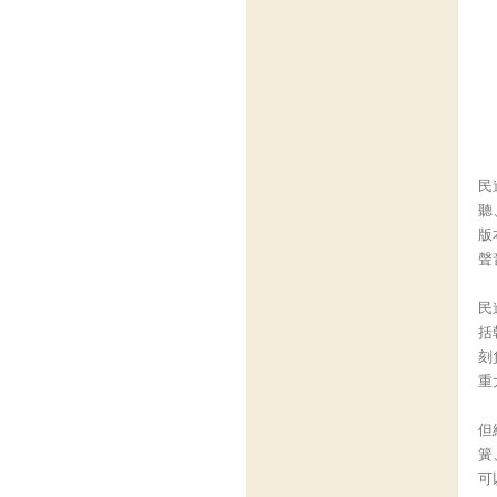
民
聽
版
聲
民
括
刻
重
但
簧
可