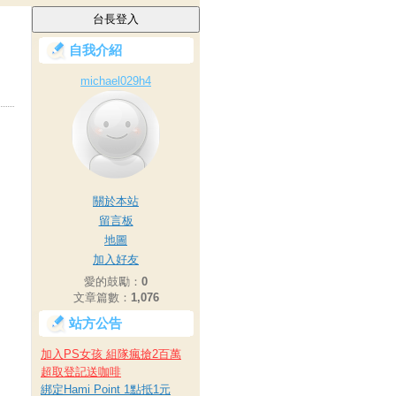
自我介紹
michael029h4
關於本站
留言板
地圖
加入好友
愛的鼓勵：
0
文章篇數：
1,076
站方公告
加入PS女孩 組隊瘋搶2百萬
超取登記送咖啡
綁定Hami Point 1點抵1元