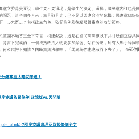
進黨立委蕭美琴說，學生要不要退場，是學生的決定、選擇，國民黨內訌也是
的問題，這半個多月來，黨且戰且走，已不足以因應台灣的危機；民進黨應好
下一步怎麼走？包括政黨角色、監督條例及後續服貿審查的攻防策略。
民黨團不願替王金平背書，柯建銘說，這是在國民黨黨鞭以下共廿幾個立委共
、背書下完成的，一個成熟政治人物要參加聚會、站在旁邊，所有人舉手等同
，何來錯愕不知情？國民黨無法賴帳，「馬總統你也應該吞下去了」。
※延伸
》
三分鐘掌握太陽花學運！
兩岸協議監督條例 政院版vs.民間版
rget=_blank>
?兩岸協議處理及監督條例全文