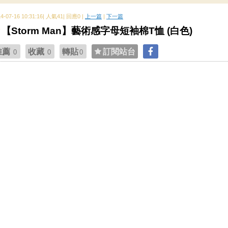
14-07-16 10:31:16| 人氣41| 回應0 |
上一篇
|
下一篇
【Storm Man】藝術感字母短袖棉T恤 (白色)
推薦
收藏
轉貼
訂閱站台
0
0
0