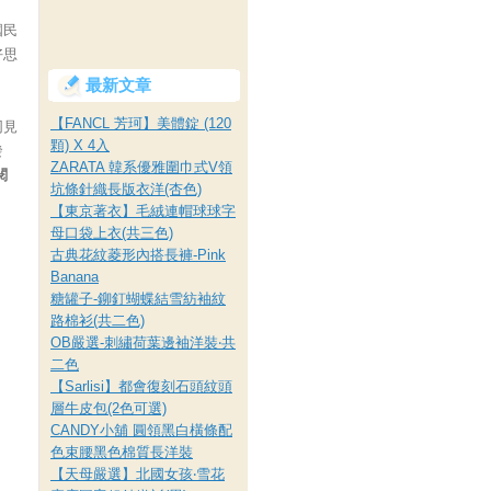
國民
好思
最新文章
【FANCL 芳珂】美體錠 (120
同見
顆) X 4入
發
ZARATA 韓系優雅圍巾式V領
閱
坑條針織長版衣洋(杏色)
【東京著衣】毛絨連帽球球字
母口袋上衣(共三色)
古典花紋菱形內搭長褲-Pink
Banana
糖罐子-鉚釘蝴蝶結雪紡袖紋
路棉衫(共二色)
OB嚴選-刺繡荷葉邊袖洋裝‧共
二色
【Sarlisi】都會復刻石頭紋頭
層牛皮包(2色可選)
CANDY小舖 圓領黑白橫條配
色束腰黑色棉質長洋裝
【天母嚴選】北國女孩‧雪花