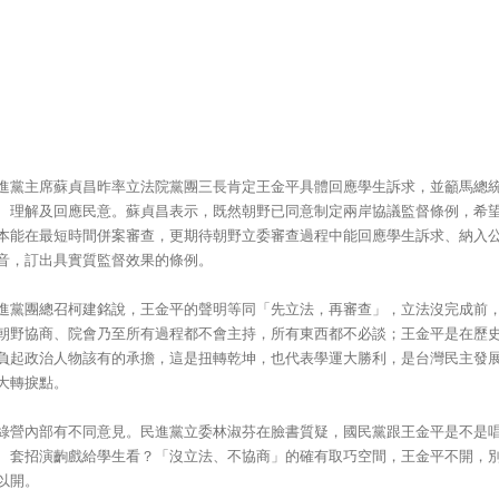
進黨主席蘇貞昌昨率立法院黨團三長肯定王金平具體回應學生訴求，並籲馬總
、理解及回應民意。蘇貞昌表示，既然朝野已同意制定兩岸協議監督條例，希
本能在最短時間併案審查，更期待朝野立委審查過程中能回應學生訴求、納入
音，訂出具實質監督效果的條例。
進黨團總召柯建銘說，王金平的聲明等同「先立法，再審查」，立法沒完成前
朝野協商、院會乃至所有過程都不會主持，所有東西都不必談；王金平是在歷
負起政治人物該有的承擔，這是扭轉乾坤，也代表學運大勝利，是台灣民主發
大轉捩點。
綠營內部有不同意見。民進黨立委林淑芬在臉書質疑，國民黨跟王金平是不是
、套招演齣戲給學生看？「沒立法、不協商」的確有取巧空間，王金平不開，
以開。