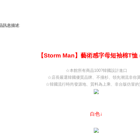
品訊息描述
:
【Storm Man】藝術感字母短袖棉T恤 
☆本館所有商品100?韓國設計進口
☆店長嚴選韓國優質品牌、不撞杉、領先潮流非你
☆韓國流行時尚發源地、質料為上乘、非台版仿冒的
白色↓