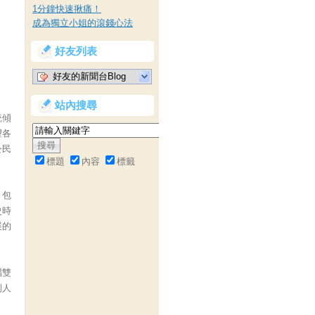
1分鐘快速揪痛！
成為獨立小姐的滾錢心法
好友列表
好友的新聞台Blog
站內搜尋
統傾
望各
公民
標題
內容
標籤
，包
史時
展的
唱雙
別人