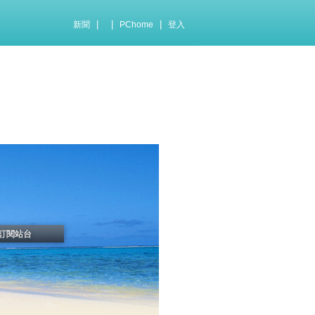
|
|
|
新聞
PChome
登入
訂閱站台