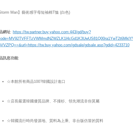
Storm Man】藝術感字母短袖棉T恤 (白色)
品網址
:
https://tw.partner.buy.yahoo.com:443/gd/buy?
ode=MV92TVFFTzVWMmdNZWZLK1l4cGd1K3UwUS81Q00ra1YwT2t6MklY
bVVZPQ==&url=https://tw.buy.yahoo.com/gdsale/gdsale.asp?gdid=4233710
品訊息功能
:
☆本館所有商品100?韓國設計進口
☆店長嚴選韓國優質品牌、不撞杉、領先潮流非你莫屬
☆韓國流行時尚發源地、質料為上乘、非台版仿冒的質料