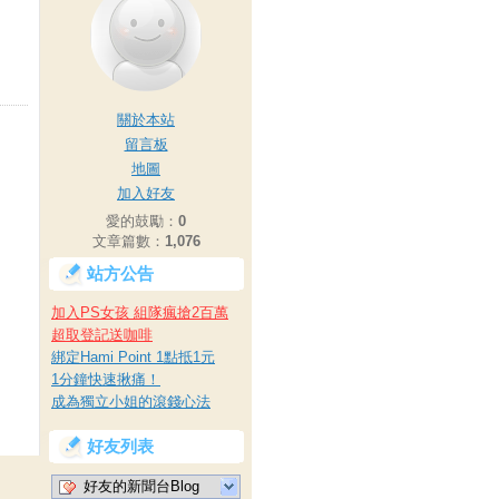
關於本站
留言板
地圖
加入好友
愛的鼓勵：
0
文章篇數：
1,076
站方公告
加入PS女孩 組隊瘋搶2百萬
超取登記送咖啡
綁定Hami Point 1點抵1元
1分鐘快速揪痛！
成為獨立小姐的滾錢心法
好友列表
好友的新聞台Blog