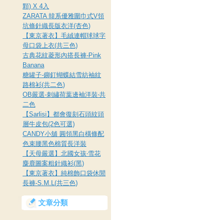
顆) X 4入
ZARATA 韓系優雅圍巾式V領
坑條針織長版衣洋(杏色)
【東京著衣】毛絨連帽球球字
母口袋上衣(共三色)
古典花紋菱形內搭長褲-Pink
Banana
糖罐子-鉚釘蝴蝶結雪紡袖紋
路棉衫(共二色)
OB嚴選-刺繡荷葉邊袖洋裝‧共
二色
【Sarlisi】都會復刻石頭紋頭
層牛皮包(2色可選)
CANDY小舖 圓領黑白橫條配
色束腰黑色棉質長洋裝
【天母嚴選】北國女孩‧雪花
麋鹿圖案粗針織衫(黑)
【東京著衣】純棉飾口袋休閒
長褲-S.M.L(共三色)
文章分類