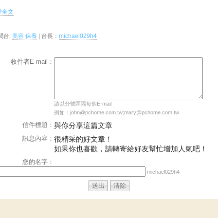
.詳全文
聞台:
美容 保養
| 台長：
michael029h4
收件者E-mail：
請以分號區隔每個E-mail
例如：john@pchome.com.tw;mary@pchome.com.tw
信件標題：
與你分享這篇文章
訊息內容：
很精采的好文章！
如果你也喜歡，請轉寄給好友幫忙增加人氣吧！
您的名字：
michael029h4