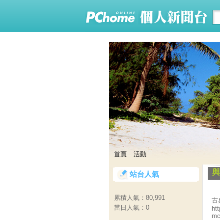
首頁
活動
與
站台人氣
累積人氣：
80,991
古
當日人氣：
0
ht
mc