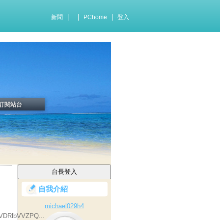
|
|
|
新聞
PChome
登入
訂閱站台
自我介紹
michael029h4
DRlbVVZPQ...