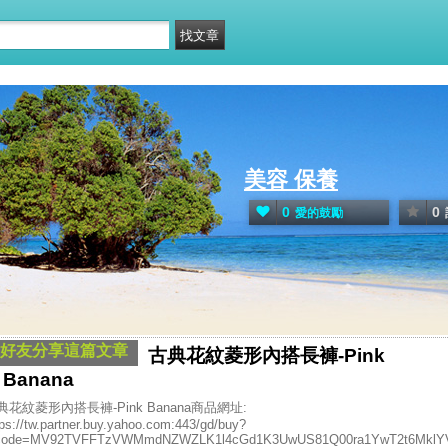
美容 保養
0
0
愛的鼓勵
好友分享這篇文章
古典花紋菱形內搭長褲-Pink
Banana
典花紋菱形內搭長褲-Pink Banana商品網址:
tps://tw.partner.buy.yahoo.com:443/gd/buy?
ode=MV92TVFFTzVWMmdNZWZLK1l4cGd1K3UwUS81Q00ra1YwT2t6MklYV