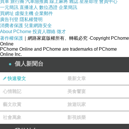
買車
旅行團
汽車險推薦
線上麻將
雜誌
星座命理
會員中心
一元簡訊
直播達人
數位憑證
企業簡訊
買網址
虛擬主機
企業郵件
廣告刊登
隱私權聲明
消費者保護
兒童網路安全
About PChome
投資人聯絡
徵才
著作權保護
｜網路家庭版權所有、轉載必究
‧Copyright PChome
iki2愛情宣言-點點愛心後抓縐娃娃鞋
Online
PChome Online and PChome are trademarks of PChome
Online Inc.
個人新聞台
快速發文
最新文章
可愛迷人娃娃鞋大激賞！
心情雜記
美食饗宴
藝文欣賞
旅遊玩家
經典的黑mix 愛心?元素
社會萬象
影視娛樂
打造帥氣也很女生的風格