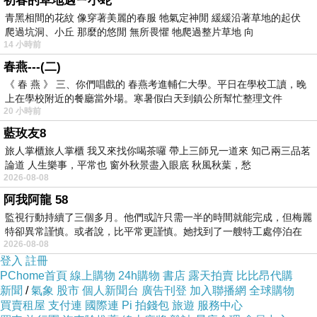
初春的草地遇ㄧ小蛇
青黑相間的花紋 像穿著美麗的春服 牠氣定神閒 緩緩沿著草地的起伏
爬過坑洞、小丘 那麼的悠閒 無所畏懼 牠爬過整片草地 向
14 小時前
春燕---(二)
《 春 燕 》 三、你們唱戲的 春燕考進輔仁大學。平日在學校工讀，晚
上在學校附近的餐廳當外場。寒暑假白天到鎮公所幫忙整理文件
20 小時前
藍玫友8
旅人掌櫃旅人掌櫃 我又來找你喝茶囉 帶上三師兄一道來 知己兩三品茗
論道 人生樂事，平常也 窗外秋景盡入眼底 秋風秋葉，愁
2026-08-08
阿我阿龍 58
監視行動持續了三個多月。他們或許只需一半的時間就能完成，但梅麗
特卻異常謹慎。或者說，比平常更謹慎。她找到了一艘特工處停泊在
2026-08-08
登入
註冊
PChome首頁
線上購物
24h購物
書店
露天拍賣
比比昂代購
新聞
/
氣象
股市
個人新聞台
廣告刊登
加入聯播網
全球購物
買賣租屋
支付連
國際連
Pi 拍錢包
旅遊
服務中心