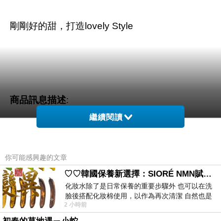
剛剛好的甜，打造lovely Style
商品訊息描述
:
繼續閱讀
你可能感興趣的文章
♡♡韓國保養新選擇：SIORÉ NMN賦活泡泡化妝水♡♡
化妝水除了是日常保養的重要步驟外 也可以在洗
臉後搭配化妝棉使用，以作為再次清潔 自然也是
2 小時前
我的保養必備品項 不過，我對於化妝