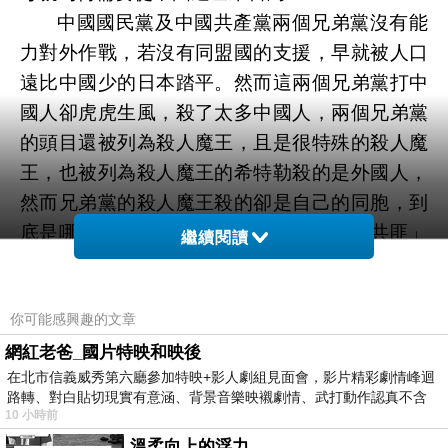
中國國民黨及中國共產黨兩個兄弟黨沒有能
力對外作戰，若沒有同盟國的支援，早就被人口
遠比中國少的日本踏平。然而這兩個兄弟黨打中
國人卻虎虎生風，殺了太多中國人，兩個兄弟黨
的頭目還被列為殺人魔王，且是很特殊的殺人魔
王，也被列為殺人魔王的希特勒殺的是外國人，
然而兄弟黨的殺人魔王殺的卻是自己的同胞，到
底是哪一個學校教區桂芝說他們所稱的「共匪」
繼續閱讀
不會殺中國人？真是誤人子弟，更嚴重的是她還
繼續再誤下一代子弟。
你可能感興趣的文章
區桂芝真的不知道她的上一代為何會從中國
逃亡到台灣？真正的原因就是沒有能力對日作戰
網紅老爸_國片特映和映後
在北市信義威秀第六廳參加特映+影人劇組見面會，影片精彩劇情峰迴
的兄弟黨在相互殘殺時卻相當神勇，中國國民黨
路轉、對白貼切現實有意涵、背景音樂映襯劇情、武打動作認真不含
就是太過於腐敗才兵敗如山倒，被他們所稱的
10 小時前
糊、
「共匪」趕到台灣來，區桂芝上一代等流亡者乃
溫柔向上的浮力