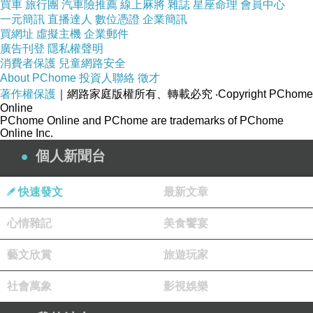
買車
旅行團
汽車險推薦
線上麻將
雜誌
星座命理
會員中心
民國。
一元簡訊
直播達人
數位憑證
企業簡訊
買網址
虛擬主機
企業郵件
政治民主化之後， 台灣人乃進入中華民國體
廣告刊登
隱私權聲明
制參政，廟公因而與乞丐混在一起， 甚至於還扮
消費者保護
兒童網路安全
About PChome
投資人聯絡
徵才
演丐幫幫主，部分乞丐不能接受廟公當幫主，乃
著作權保護
｜網路家庭版權所有、轉載必究
‧Copyright PChome
勾結昔日追殺他們的匪徒打擊廟公，真是錯亂。
Online
PChome Online and PChome are trademarks of PChome
（作者為中山大學退休教授、台灣安全促進會會
Online Inc.
長）
個人新聞台
http://mypaper.pchome.com.tw/news/mhchen0201
2026/5/12
（美洲台灣日報）
快速發文
最新文章
心情雜記
美食饗宴
藝文欣賞
旅遊玩家
社會萬象
影視娛樂