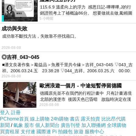
依賴台灣人所生產的物資度過難關，區桂芝是否
115.6.9 溫柔向上的浮力 感恩日記-嗶嗶嗶,J的行
銷證照考上了補概論86分。 想要做就去做,勵精圖
知道台灣人與他們所稱的「共匪」毫無恩怨，卻
5 小時前
治大成功,也是表法,堅持和努力
被迫陪著流亡者喊「反共抗俄，殺朱拔毛」。
成功與失敗
來台灣的流亡者擁有武力，乃將台灣人當作
成功靠不斷找方法，失敗靠不停找藉口。
被統治者，台灣人當然是台灣的主人，可是外來
2026-08-08
的「乞丐」卻要趕「廟公」。台灣人不能與中國
◎吉祥_043~045
人平等，卻要陪著他們反共。加強國防，結合
■潘文良著作集＞勵益品＞魚雁千里共今緣＞吉祥_043~045 ▽043_吉
美、日以對抗他們所稱的「共匪」是流亡者堅定
祥。2006.03.24.五 23:38:28 ▽044_吉祥。2006.03.25.六 00:00:
2026-08-08
的政策，區桂芝真的不知道這些事？後來出現大
歐洲浪遊一個月 - 中途短暫停留德國
變化，因「江南案件」造成蔣家接班失敗，依循
德國原先並不在我們的行程計畫中 只有計畫過境
憲政體制，乃由李登輝執政，部分流亡者不認同
北部的漢堡市 後因天色已昏暗 故臨時決定在漢
2026-08-08
堡市吃晚餐和過夜
台灣，不能接受台灣人執政，乃由反共轉為親
登入
註冊
共，聯合昔日他們所稱的「共匪」對抗台灣人。
PChome首頁
線上購物
24h購物
書店
露天拍賣
比比昂代購
新聞
中共要消滅的是中華民國，號稱要捍衛中華民國
/
氣象
股市
個人新聞台
廣告刊登
加入聯播網
全球購物
買賣租屋
支付連
國際連
Pi 拍錢包
旅遊
服務中心
的流亡者卻勾結中共，反而由台灣人來捍衛中華