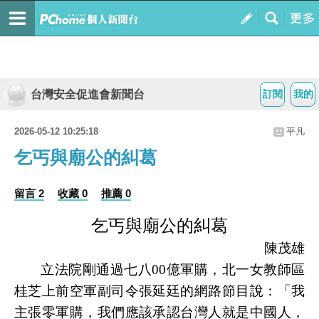
台灣安全促進會新聞台
訂閱
我的
2026-05-12 10:25:18
平凡
乞丐與廟公的糾葛
留言 2
收藏 0
推薦 0
乞丐與廟公的糾葛
陳茂雄
立法院剛通過七八
00
億軍購，北一女教師區
桂芝上前空軍副司令張延廷的網路節目說：「我
主張零軍購，我們應該承認台灣人就是中國人，