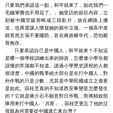
只要我們承認這一點，和平就來了，如此我們一
毛錢軍費也不用花了。」她受訪的節目內容，立
刻被中國官媒剪輯成三段影片，放在網路上播
送，也再度讓人懷疑她的親中立場。一個高中老
師竟然主張不要國防，若在蔣政權年代，恐怕屍
骨無存。
只要承認自己是中國人，和平就來？不知這
是哪一個學校訓練出來的師資，怎麼連小學生都
該懂的常識都不知道。讀過小學歷史課程的人都
很清楚，中國的戰爭絕大部分是在打中國人，對
外作戰的只是少數，尤其是中華民國成立之後更
是如此。區桂芝真的不知道西安事變是怎麼發生
的？它就是蔣介石不願意對日作戰，而將精銳部
隊用來打中國人
-
「共匪」，區桂芝更忘了他的父
母親為何需要從中國逃亡來台灣？