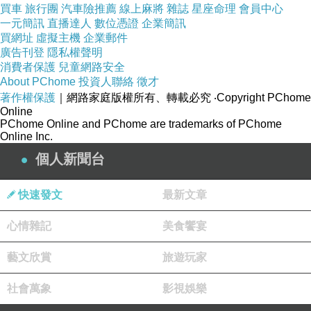
買車
旅行團
汽車險推薦
線上麻將
雜誌
星座命理
會員中心
可是中國國民黨政權來台灣之後，卻促使台灣人
一元簡訊
直播達人
數位憑證
企業簡訊
買網址
相當懷念日本，直到現在，全球與台灣人感情最
虛擬主機
企業郵件
廣告刊登
隱私權聲明
好的還是日本人，之所以有這種變化，是有中國
消費者保護
兒童網路安全
國民黨政權當對照組。
About PChome
投資人聯絡
徵才
著作權保護
｜網路家庭版權所有、轉載必究
‧Copyright PChome
（作者為中山大學退休教授、台灣安全促進會會
Online
長）
PChome Online and PChome are trademarks of PChome
Online Inc.
http://mypaper.pchome.com.tw/news/mhchen0201
個人新聞台
2026/3/16
（美洲台灣日報）
快速發文
最新文章
心情雜記
美食饗宴
藝文欣賞
旅遊玩家
社會萬象
影視娛樂