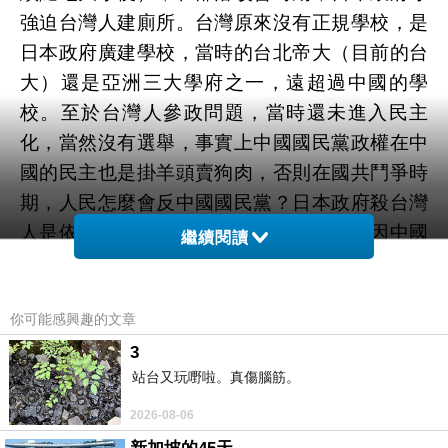
強迫台灣人建廁所。台灣原來沒有正規學校，是
日本政府廣建學校，當時的台北帝大（目前的台
大）還是亞洲三大學府之一，遠超過中國的學
校。至於台灣人參政問題，當時還未進入民主
化，當然沒有選舉，事實上中國國民黨政權在中
國的民主也是掛羊頭賣狗肉，否則在國共鬥爭時
期，人民怎麼會反中國國民黨？日本政府殺台灣
人是依循日本法律，而台灣的二二八卻是因中國
繼續閱讀
人壓迫台灣人。
尹乃菁提「租農耕地有減租及私有農地」等
你可能感興趣的文章
問題更顯得她的孤陋寡聞，日治時期農地絕對是
私有，最重要的是日本政府絕對沒有像中國政府
3
站台又玩嘢啦。真傷腦筋。
一樣利用土地改革搶奪地主的財產。所謂耕者有
其田是佃農提出全年農作物兩倍半的稻穀給中國
2026-08-06
國民黨政權，而中國國民黨政權卻發給地主四大