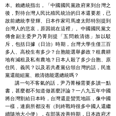
本。賴總統指出，「中國國民黨政府來到台灣之
後，對待台灣人民比殖民統治的日本還要差，已
故前總統李登輝、日本作家司馬遼太郎特別提到
台灣人的悲哀，原因就在這裡」。中國國民黨文
傳會副主委尹乃菁則提「五問賴清德」加以駁
斥，包括日據（日治）時期，台灣大學生僅三百
多人、高校生有多少？台胞能選舉參政？租農耕
地有減租及私有農地？日本人殺了多少台胞、原
住民、義民？以及若共產黨佔領台灣的話，民進
黨還能組黨、賴清德能選總統嗎？
講一句不客氣的話，尹乃菁極需要多讀一點
書，甚麼都不知道做甚麼評論？一八九五年中國
將台灣割給日本時，台灣還是蠻荒地區，像中國
一樣，連廁所都沒有（到終戰時很多中國人還繼
續隨地大小便），在部落改善時期，日本政府才