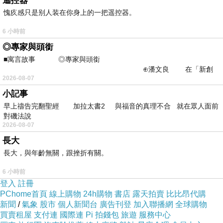
遙控器
以接軌。
愧疚感只是别人装在你身上的一把遥控器。
該本土社團透過各種管道推動都無功而返，
6 小時前
事實上民進黨不願意配合乃有其苦衷，因該黨進
◎專家與頭銜
入中華民國體制參政，一直與中國國民黨爭政
■寓言故事 ◎專家與頭銜
⊕潘文良 在「新創
權，中國國民黨的武器就是宣告民進黨非中華民
2026-08-07
之谷」裡——
國正統，造成民進黨不敢丟棄「中華民國」這個
小記事
神主牌。
早上禱告完翻聖經 加拉太書2 與福音的真理不合 就在眾人面前
（作者為中山大學退休教授、台灣安全促進會會
對磯法說
2026-08-07
長）
長大
http://mypaper.pchome.com.tw/news/mhchen0201
長大，與年齡無關，跟挫折有關。
2024/11/30
（自由時報）
6 小時前
登入
註冊
PChome首頁
線上購物
24h購物
書店
露天拍賣
比比昂代購
新聞
/
氣象
股市
個人新聞台
廣告刊登
加入聯播網
全球購物
買賣租屋
支付連
國際連
Pi 拍錢包
旅遊
服務中心