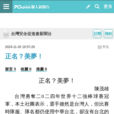
台灣安全促進會新聞台
訂閱
我的
2024-11-30 10:57:20
平凡
正名？美夢！
留言 3
收藏 0
推薦 0
正名？美夢！
陳茂雄
台灣勇奪二
0
二四年世界十二強棒球賽冠
軍，本土社團表示，選手雖然是台灣人，但比賽
時隊服、隊名都仍使用中華台北，卻沒有台北的