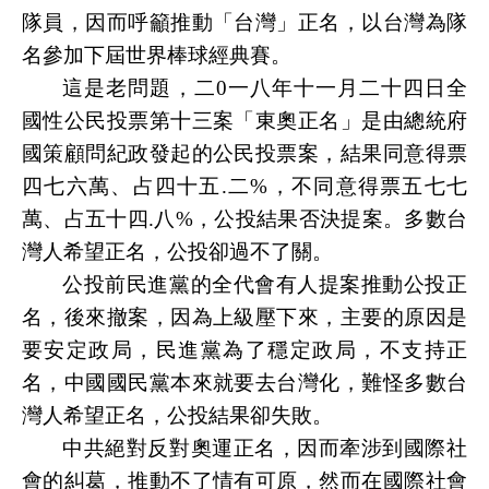
隊員，因而呼籲推動「台灣」正名，以台灣為隊
名參加下屆世界棒球經典賽。
這是老問題，二
0
一八年十一月二十四日全
國性公民投票第十三案「東奧正名」是由總統府
國策顧問紀政發起的公民投票案，結果同意得票
四七六萬、占四十五
.
二
%
，不同意得票五七七
萬、占五十四
.
八
%
，公投結果否決提案。多數台
灣人希望正名，公投卻過不了關。
公投前民進黨的全代會有人提案推動公投正
名，後來撤案，因為上級壓下來，主要的原因是
要安定政局，民進黨為了穩定政局，不支持正
名，中國國民黨本來就要去台灣化，難怪多數台
灣人希望正名，公投結果卻失敗。
中共絕對反對奧運正名，因而牽涉到國際社
會的糾葛，推動不了情有可原，然而在國際社會