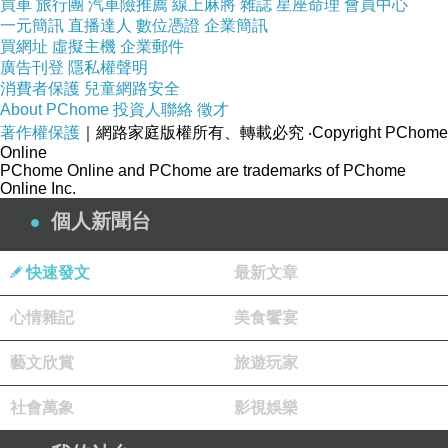
買車
旅行團
汽車險推薦
線上麻將
雜誌
星座命理
會員中心
一元簡訊
直播達人
數位憑證
企業簡訊
買網址
虛擬主機
企業郵件
廣告刊登
隱私權聲明
消費者保護
兒童網路安全
About PChome
投資人聯絡
徵才
著作權保護
｜網路家庭版權所有、轉載必究
‧Copyright PChome
Online
呆丸哈哈哈
PChome Online and PChome are trademarks of PChome
2026-02-19 16:55:46
Online Inc.
台灣價值？ 黃創夏曝光民進黨的「進步新
個人新聞台
憲」！
2018-09-22 中時電子報 李俊毅
http://www.chinatimes.com/realtimenews/201809220013
快速發文
最新文章
260407
心情雜記
美食饗宴
促轉會前副主委張天欽近期言論，因密謀當選戰打
手，攻擊國民黨新北市長參選人侯友宜惹爭議，引
藝文欣賞
旅遊玩家
起藍綠撻伐而下台。資深媒體人黃創夏說，正義轉
型，是基於民進黨認知的「台灣價值」，並提了一
組進步「新憲」。
社會萬象
影視娛樂
張天欽日前遭周刊爆料稱，8月24日下午，張天欽召
集部屬開會，談到要操作侯友宜在鄭南榕事件的角