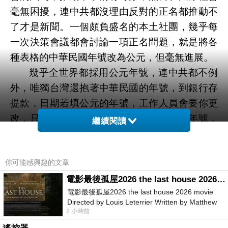
毫無困擾，連中共都沒理由反對的正名都推動不
了才是新聞。一個頗負盛名的本土社團，幾乎每
一次決策會議都會討論一項正名問題，就是將各
種表格的中華民國年號改為公元，但毫無進展。
幾乎全世界都採用公元年號，連中共都不例
外，唯獨台灣還抱著中華民國的年號，到銀行存
提款，日期若填公元的年號，工作人員會要你更
改，只有郵局的表格上面沒有標中華民國年號，
繼續閱讀
所以可填公元或中華民國的年號。
該本土社團積極要將年號改為公元的原因就
你可能感興趣的文章
是要與國際接軌，慣用公元年號的人，要他填中
華民國幾年真的會昏了頭，可是台灣各機構堅持
電影最後孤屋2026 the last house 2026 movie
電影最後孤屋2026 the last house 2026 movie
要用中華民國的年號。台大醫院及慈濟醫院為了
Directed by Louis Leterrier Written by Matthew
與國際社會接軌，主動改為公元，因為醫療體系
2 小時前
Robinson Starring Greta Lee Wa
牽涉國際社會的流通，日期標中華民國的年號難