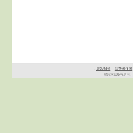
廣告刊登
消費者保護
．
．
網路家庭版權所有、轉載必究