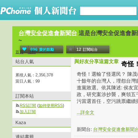
台灣安全促進會新聞台
這是台灣安全促進會新
~
896
12
愛的鼓勵
訂閱站台
首頁
活動
站台人氣
與好友分享這篇文章
奇怪
奇怪！選輸了怪選民？ 陳茂
累積人氣：
2,356,378
十餘年的台灣人，埋怨台灣
當日人氣：
99
進黨敗選。依其陳述: 侯友
政，研究案涉抄襲，爽領五
訂閱本站
污當選首任，空污跳票繼續擺爛
RSS訂閱
(
如何使用RSS
)
加入訂閱
...詳全文
Kaza
新聞台:
台灣安全促進會新聞
連結書籤