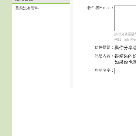
收件者E-mail：
目前沒有資料
請以分號區隔每個
例如：john@pch
信件標題：
與你分享
訊息內容：
很精采的
如果你也
您的名字：