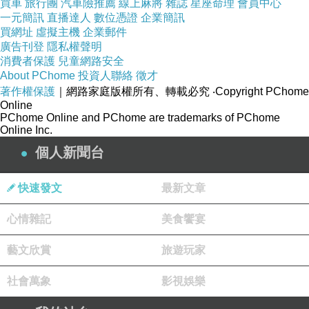
買車
旅行團
汽車險推薦
線上麻將
雜誌
星座命理
會員中心
一元簡訊
直播達人
數位憑證
企業簡訊
買網址
虛擬主機
企業郵件
現下社會一片暴戾之氣，每個人都怨氣沖天，怪
廣告刊登
隱私權聲明
消費者保護
兒童網路安全
這怪那就是不怪自己，檢討這檢討那就是不檢討
About PChome
投資人聯絡
徵才
自己，打倒這打倒那就是不打倒自己的習氣。這
著作權保護
｜網路家庭版權所有、轉載必究
‧Copyright PChome
Online
樣的惡性循環已漸漸「向下扎根」，就如這對小
PChome Online and PChome are trademarks of PChome
姊弟，對別人充滿敵意。但我並不失望，因為我
Online Inc.
們可以力行星雲大師提倡的三好運動「說好話、
個人新聞台
做好事、存好心」，對別人多說一句好話，多說
快速發文
最新文章
一句鼓勵的話，發掘人性善的一面，我相信一定
可以改變惡劣的態勢，向上提升為祥和、有希望
心情雜記
美食饗宴
的社會。
藝文欣賞
旅遊玩家
社會萬象
影視娛樂
我是一位年逾六旬的奶奶，親手帶大兩個兒子，
現在又幫忙照顧孫子，看到太陽花學運、衝進行