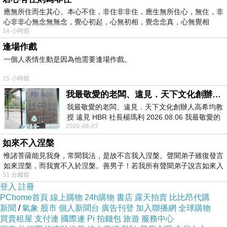
應無所住而生其心。本心不住，非住非非住，應生無所住心，無住，非
心非非心無念無無念，覺心初起，心無初相，覺念念真，心無覺相
我鍥而不捨地繼續說：「你們長得好漂亮呀，如
14 小時前
果不做鬼臉一定更好看！你看，小弟弟都覺得你
逢場作戲
一個人表情生動是因為他需要逢場作戲。
們對他很好，他真的很喜歡你們這對哥哥姊姊，
一直對你們笑喔！」
15 小時前
我最敬愛的老闆、遠見．天下文化創辦人高希均教授
我最敬愛的老闆、遠見．天下文化創辦人高希均教
姊弟的臉色柔軟多了，但顯露出不可置信的神
授 遠見 HBR 社長楊瑪利 2026.08.06 我最敬愛的
情。我猜，大概很少有人讚美他們，乘勝追擊
2026-08-07
老闆、遠見．天下文化創辦人高希均教
道：「姊姊好棒，會照顧弟弟吃早餐；弟弟也很
如來不入涅槃
惟諸菩薩能見我身，常聞我法，是故不言我入涅槃。聲聞弟子雖復發言
棒，會聽姊姊的話，吃飯都乾乾淨淨的不簡單
如來涅槃，而我實不入於涅槃。善男子！若我所有聲聞弟子說言如來入
喔，你們都是好孩子！下次看到我們小弟弟要笑
51 分鐘前
登入
註冊
咪咪打招呼，小弟弟很喜歡你們哩！」此時，姊
PChome首頁
線上購物
24h購物
書店
露天拍賣
比比昂代購
弟臉上露出靦腆的笑容，輕輕摸摸小孫子的腳，
新聞
/
氣象
股市
個人新聞台
廣告刊登
加入聯播網
全球購物
買賣租屋
支付連
國際連
Pi 拍錢包
旅遊
服務中心
一溜煙跑掉了。