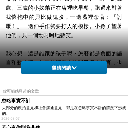
歲、三歲的小姊弟正在店裡吃早餐，跑過來對著
我懷抱中的貝比做鬼臉，一邊嘴裡念著：「討
厭！」一邊伸手作勢要打人的模樣。小孫子望著
他們，只一個勁呵呵地憨笑。
我心想：這是誰家的孩子呢？怎麼都是負面的語
言和動作呀！為了給襁褓中的孫子機會教育，也
繼續閱讀
想教導這對姊弟正確的禮貌行為，我笑咪咪地跟
他們說：「看，弟弟好喜歡你們，他一直跟你們
笑著打招呼呢！你們也喜歡弟弟的，對不對
你可能感興趣的文章
呀？」
忽略事實不計
大部分的政治意見和社會溝通意見，都是在忽略事實不計的情況下形成
的。
這對姊弟稍稍把手縮了回去，但嘴裡還是不說好
2026-08-07
話，不停地做鬼臉。
若心有住則為非住