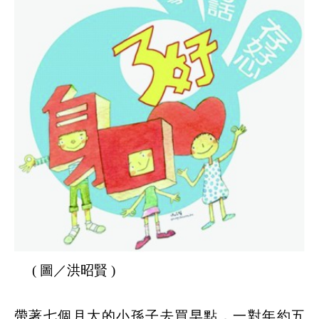
( 圖／洪昭賢 )
帶著七個月大的小孫子去買早點，一對年約五