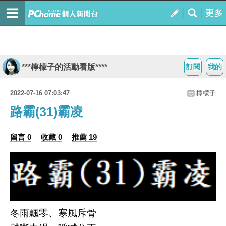
***檸檬子的活動看版****
訂閱
我的
2022-07-16 07:03:47
檸檬子
路霸(31)霸凌
留言 0
收藏 0
推薦 19
冬雨飄零、寒風斥骨