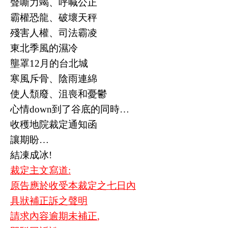
聲嘶力竭、呼喊公正
霸權恐龍、破壞天秤
殘害人權、司法霸凌
東北季風的濕冷
壟罩
12
月的台北城
寒風斥骨、陰雨連綿
使人頹廢、沮喪和憂鬱
心情
down
到了谷底的同時
…
收穫地院裁定通知函
讓期盼
…
結凍成冰
!
裁定
主文寫道
:
原告應於收受本裁定之七日內
具狀補正訴之聲明
請求內容逾期未補正
,