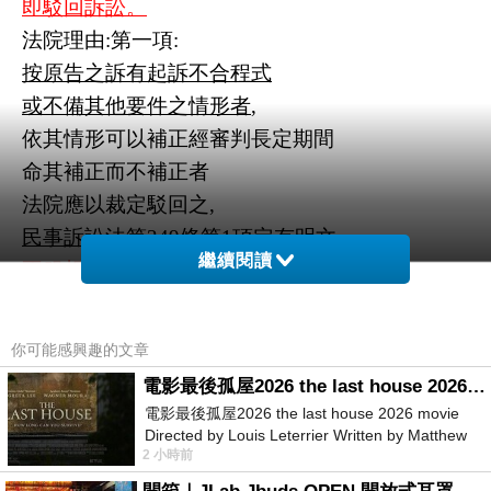
即駁回訴訟。
法院理由
:
第一項
:
按原告之訴有起訴不合程式
或不備其他要件之情形者
,
依其情形可以補正經審判長定期間
命其補正而不補正者
法院應以裁定駁回之
,
民事訴訟法第
249
條第
1
項定有明文
……
繼續閱讀
不服想請問法官大人
:
(1)
您的合理程式是
依據哪種標準
?
合理程式有平衡對等嗎
?
你可能感興趣的文章
您的標準就是
…
電影最後孤屋2026 the last house 2026 movie
以霸道思維、程序舖梗、
電影最後孤屋2026 the last house 2026 movie
不得違抗
藉著司法權仗
Directed by Louis Leterrier Written by Matthew
2 小時前
Robinson Starring Greta Lee Wa
主觀認定的
聖旨
不是嗎
?