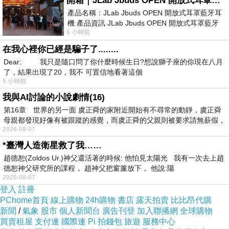
開箱｜JLab Jbuds OPEN 開放式耳罩藍牙耳機 - 設計美學，輕巧、透氣、環境音全物理達成！
否則為何再再迴避
…
產品名稱：JLab Jbuds OPEN 開放式耳罩藍牙耳
原告對成果圖提出六大疑慮呢
?!
機 產品資訊 JLab Jbuds OPEN 開放式耳罩藍牙
6 小時前
耳機評語：非常有特色，值得喜愛美型工
(2)
不具備
其他要件之情形
者
在我心裡你已經是騙子了........
又是
如何判定
?
Dear: 我只是隨口問了你什麼時候生日?想說獅子座的你現在八月
原告於民國
109
年
11
月
22
日陳遞訴狀
了，結果出現了20，我不 可置信地看著這個
向貴院
申請
芭樂地政
5 小時前
修正過並有主任簽章
的成果圖函寄於原告
我與AI討論的小說劇情(16)
第16章 世界的另一面 虞正舜的家附近開始有不尋常的動靜，虞正舜
法官大人您為
何置之不理
?
母親都發現好像有被跟蹤的感覺，而虞正舜的父親則被要求請無薪假，
原告
尚未收穫
芭樂地政
修正過並有主任簽章
的成
2026-08-07
果圖
*臺灣人造衛星救了我……
不就具備
需求要件
,
趙德恕(Zoldos Ur.)神父還活著的時候: 他怕見太陽光 我有一次去上趙
德恕神父研究所的課程， 趙神父把窗簾放下， 他說:陽
為何法院不理會、不肯提供
2026-08-07
正確版的成果圖
給原告呢
?
登入
註冊
PChome首頁
線上購物
24h購物
書店
露天拍賣
比比昂代購
大人您
…
新聞
/
氣象
股市
個人新聞台
廣告刊登
加入聯播網
全球購物
裁定同時沒有
先入為主預設立場
嗎
?
買賣租屋
支付連
國際連
Pi 拍錢包
旅遊
服務中心