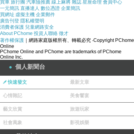
買車
旅行團
汽車險推薦
線上麻將
雜誌
星座命理
會員中心
起訴程序沒有
護航路霸強佔道路
嗎
?
一元簡訊
直播達人
數位憑證
企業簡訊
自由心證沒有
凌駕平衡對等之上
嗎
?
買網址
虛擬主機
企業郵件
法院理由第二項
:
廣告刊登
隱私權聲明
消費者保護
兒童網路安全
本件原告起訴請求拆屋還地即損害賠償事件
,
About PChome
投資人聯絡
徵才
依原告起訴記載其應受判決事項之聲明不明確特
著作權保護
｜網路家庭版權所有、轉載必究
‧Copyright PChome
Online
定
,
PChome Online and PChome are trademarks of PChome
經本院於民國
109
年
9
月
8
日、同年
10
月
7
日
Online Inc.
及辯論期日當庭通知、
個人新聞台
曉諭
其更正本件應受判決事項之聲明
,
快速發文
最新文章
原告迄未補正
,
茲以裁定再通知如下
:
芭樂地政事務所已於
109
年
9
月
2
日
檢送
心情雜記
美食饗宴
土地複丈成果圖到法院
,
藝文欣賞
旅遊玩家
並經本院於同年月
11
日將上開成果圖寄達原告
,
同時函請原告依該圖更正訴之聲明第
1
項
…
社會萬象
影視娛樂
想請問法官大人
: