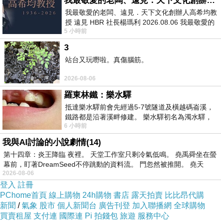
我最敬愛的老闆、遠見．天下文化創辦人高希均教授
應以實
我最敬愛的老闆、遠見．天下文化創辦人高希均教
際違建面積為準
!
看見沒
?!
授 遠見 HBR 社長楊瑪利 2026.08.06 我最敬愛的
我
(
不爽
):
法官大人您還沒回覆原告
10
月
22
日陳報
5 小時前
老闆、遠見．天下文化創辦人高希均教
狀中
3
站台又玩嘢啦。真傷腦筋。
六大提問點
?
法官
(
問老夫之子
):
看的見投影機內容中的查報單
2026-08-06
嗎
?!
羅東林鐵：樂水驛
她說的王八段
7444
地號圍牆
S
平方公尺
抵達樂水驛前會先經過5-7號隧道及橫越碼崙溪，
鐵路都是沿著溪畔修建。 樂水驛初名為濁水驛，
就是指這個
!
有要補充說明嗎
?
6 小時前
但因與臺鐵集集線車站同名，於1953
老夫之子
(
解釋
):
測量員用精密儀器測成的占用面
我與AI討論的小說劇情(14)
積
第十四章：炎王降臨 夜裡。 天堂工作室只剩冷氣低鳴。 堯禹舜坐在螢
已經精準測量到是
X
平方公尺
!
幕前，盯著DreamSeed不停跳動的資料流。 門忽然被推開。 堯天
2026-08-06
我
(
氣憤
):
哪有精準都是
約數
面積
!
登入
註冊
法官
(
交代記錄
):
成果圖作出來都是約數面積
!
PChome首頁
線上購物
24h購物
書店
露天拍賣
比比昂代購
新聞
/
氣象
股市
個人新聞台
廣告刊登
加入聯播網
全球購物
我
(
提問
):
法官大人長是
7
嗎
?
寬是
2
嗎
?2x7=14
是
買賣租屋
支付連
國際連
Pi 拍錢包
旅遊
服務中心