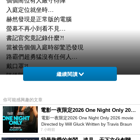
個個崗位有人嚴守待陣
入庭定位就坐時
…
赫然發現是正常版的電腦
螢幕不再小到看不見
…
書記官究竟記錄什麼
?!
當被告個個入庭時卻驚恐發現
路霸們超勇猛沒有任何人
…
戴口罩
?!
繼續閱讀
隨後開庭
…
法官
(
自言自語
):
麻煩的事就是
要舉證
啦
!
法官
(
不死心問
)
：
原告為何不修正訴之聲明
?!
你可能感興趣的文章
我
(
不滿
):
無法接受誤差甚大的成果圖
!
電影一夜限定2026 One Night Only 2026 movie
法官
(
打開投影機
):
卷宗
149
頁就是指違章建築查報
電影一夜限定2026 One Night Only 2026 movie
單附註
Directed by Will Gluck Written by Travis Braun
7 小時前
Starring Monica Barbaro
數量或面積為概估數如有錯誤仍