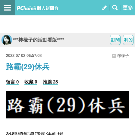
***檸檬子的活動看版****
訂閱
我的
2022-07-02 06:57:08
檸檬子
路霸(29)休兵
留言 0
收藏 0
推薦 28
恐龍領銜導演司法劇場