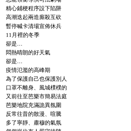
精心鋪梗程序設下陷阱
高潮迭起兩造廝殺互砍
暫停喊卡清場宣佈休兵
11
月裡的冬季
卻是
…
悶熱晴朗的好天氣
卻是
…
疫情氾濫的高峰期
為了保護自己也保護別人
口罩不離身、風城樸樸的
又前往至芭樂市簡易法庭
芭樂地院充滿詭異氛圍
反常往昔的散漫、喧騰
多了寧靜、肅穆的氣氛