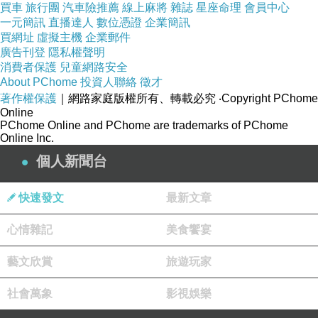
嗎
?
!
買車
旅行團
汽車險推薦
線上麻將
雜誌
星座命理
會員中心
一元簡訊
直播達人
數位憑證
企業簡訊
你們都是這樣計算面積是嗎
?!
買網址
虛擬主機
企業郵件
我已向地政司還有內政部申訴芭樂地政
!
廣告刊登
隱私權聲明
法官
(
解釋
):
成果圖跟我沒關係
!(
又繼續交代記錄
消費者保護
兒童網路安全
About PChome
投資人聯絡
徵才
如下
)
著作權保護
｜網路家庭版權所有、轉載必究
‧Copyright PChome
無法接受成果圖約數面積已經向地政
Online
PChome Online and PChome are trademarks of PChome
司、內政部
Online Inc.
申訴等待回覆
,
暫停審理拆屋還地
!
個人新聞台
我
(
納悶
):
請將「暫停審理拆屋還地」這幾個字刪
除
!
快速發文
最新文章
法官
(
不理會解釋
):4
個月內提出再審理否則撤告
!
心情雜記
美食饗宴
我
(
不語心想
):
再爭議也沒用
!
這是一場不對等的審
判
!
藝文欣賞
旅遊玩家
老夫之子
(
插話
):
為什麼是向地政司、內政部
?
社會萬象
影視娛樂
而不是芭樂市政府
?