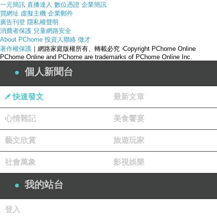
一元簡訊
直播達人
數位憑證
企業簡訊
買網址
虛擬主機
企業郵件
廣告刊登
隱私權聲明
消費者保護
兒童網路安全
About PChome
投資人聯絡
徵才
著作權保護
｜網路家庭版權所有、轉載必究
‧Copyright PChome Online
PChome Online and PChome are trademarks of PChome Online Inc.
個人新聞台
快速發文
最新文章
心情雜記
美食饗宴
藝文欣賞
旅遊玩家
社會萬象
影視娛樂
我的站台
產品網址
登入