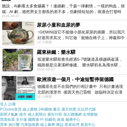
聽說，AI劇看太多會腦霧？！連續劇，千篇一律劇情，一樣的狗血，很
但是我想
【Logitech羅技】G502 自調控遊戲滑鼠(贈彩色精
膩...AI 劇，雖然男女主都長的差不多，但劇情短短的，很適合打發時
2026-08-07
靈讀卡機)
在網路上買應該會比較便宜，
【Logitech羅技】
尿尿小童和血尿的夢
G502 自調控遊戲滑鼠(贈彩色精靈讀卡機)
而且24小時都能
↑GEMINI說它不能做小朋友尿尿的插圖，所以我只
買，上網慢慢挑選，不用等店家開門也不用看店員臉色
好退而求其次，叫它做「寵物在椅子上，神龕和中
10 小時前
年人臉孔」的畫了。 六月底
羅東林鐵：樂水驛
各大網路購物網為求有好業績都無所不用其極。因為momo
抵達樂水驛前會先經過5-7號隧道及橫越碼崙溪，
都有送300元或是500元的折價卷!所以我建議可以上momo
鐵路都是沿著溪畔修建。 樂水驛初名為濁水驛，
2026-08-07
但因與臺鐵集集線車站同名，於1953
購物網來購買(
【Logitech羅技】G502 自調控遊戲滑鼠(贈
歐洲浪遊一個月 - 中途短暫停留德國
彩色精靈讀卡機)
)
德國原先並不在我們的行程計畫中 只有計畫過境
北部的漢堡市 後因天色已昏暗 故臨時決定在漢
16 小時前
堡市吃晚餐和過夜
登入
註冊
PChome首頁
線上購物
24h購物
書店
露天拍賣
比比昂代購
新聞
/
氣象
股市
個人新聞台
廣告刊登
加入聯播網
全球購物
買賣租屋
支付連
國際連
Pi 拍錢包
旅遊
服務中心
買車
旅行團
汽車險推薦
線上麻將
雜誌
星座命理
會員中心