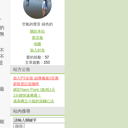
。
空氣的聲音 綠色的
的
關於本站
無
留言板
地圖
不
加入好友
不
愛的鼓勵：
57
是
文章篇數：
153
站方公告
加入PS女孩 組隊瘋搶2百萬
超取登記送咖啡
最
綁定Hami Point 1點抵1元
1分鐘快速揪痛！
成為獨立小姐的滾錢心法
站內搜尋
能