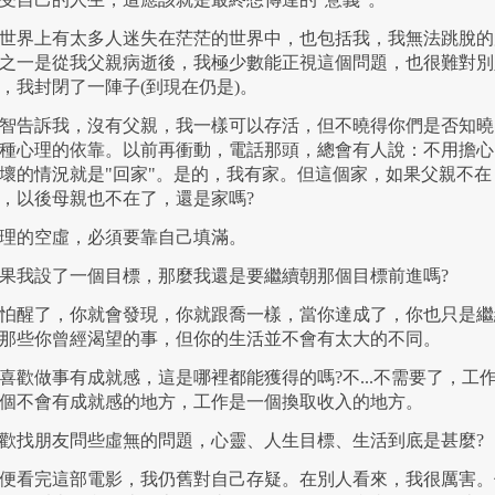
世界上有太多人迷失在茫茫的世界中，也包括我，我無法跳脫的
之一是從我父親病逝後，我極少數能正視這個問題，也很難對別
，我封閉了一陣子(到現在仍是)。
智告訴我，沒有父親，我一樣可以存活，但不曉得你們是否知曉
種心理的依靠。以前再衝動，電話那頭，總會有人說：不用擔心
壞的情況就是"回家"。是的，我有家。但這個家，如果父親不在
，以後母親也不在了，還是家嗎?
理的空虛，必須要靠自己填滿。
果我設了一個目標，那麼我還是要繼續朝那個目標前進嗎?
怕醒了，你就會發現，你就跟喬一樣，當你達成了，你也只是繼
那些你曾經渴望的事，但你的生活並不會有太大的不同。
喜歡做事有成就感，這是哪裡都能獲得的嗎?不...不需要了，工
個不會有成就感的地方，工作是一個換取收入的地方。
歡找朋友問些虛無的問題，心靈、人生目標、生活到底是甚麼?
便看完這部電影，我仍舊對自己存疑。在別人看來，我很厲害。