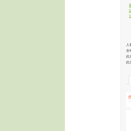
人氣
全
此
此