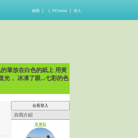
|
|
|
新聞
PChome
登入
色的筆放在白色的紙上 用黃
光， 冰凍了眼...七彩的色
自我介紹
草摩影