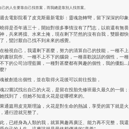
*自己的人生要靠自己找答案，而我總是靠別人找答案。
週去電影院看了皮克斯最新電影：靈魂急轉彎，留下深深的印象
曉得是否年過三十，開始對很多事情沒有了鬥志，以前還有無畏
神，兵來將擋、水來土掩，現在剩下茫然的沒有自我，雙眼都快
了，蠻討厭自己找不到未來的感覺。
在檢視自己，我還剩下甚麼，努力的清算自己的技能，一種不上
的書狀寫作、一種不上不下的腦袋，一種喜歡說話的個性，一種
不下的公司治理藍圖，一種對甚麼都有興趣的個性，我的優點...
麼?
魂被創造出個性，並在取得火花後可以前往投胎，
魂22嘗試找出自己的火花，是留在投胎先修班最久最久的一個；
她找到了，但她不知道火花是從哪裡來的。
果通篇用皮克斯理論，火花是對生命的熱誠，享受的當下就是火
，通行證就完整了。
此，已經身為人類的我，就算興趣再廣泛、能力再不完整，我還
受自己的人生，這應該就是最終想傳達的"意義"。