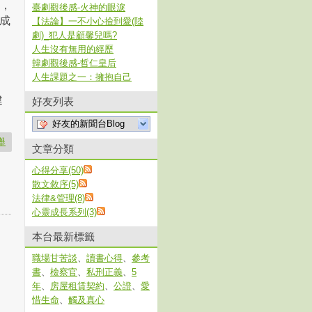
較，
臺劇觀後感-火神的眼淚
成
【法論】一不小心撿到愛(陸
劇)_犯人是顧馨兒嗎?
人生沒有無用的經歷
韓劇觀後感-哲仁皇后
人生課題之一：擁抱自己
建
好友列表
好友的新聞台Blog
舉
文章分類
心得分享(50)
散文敘序(5)
法律&管理(8)
心靈成長系列(3)
本台最新標籤
職場甘苦談
、
讀書心得
、
參考
書
、
檢察官
、
私刑正義
、
5
年
、
房屋租賃契約
、
公證
、
愛
惜生命
、
觸及真心