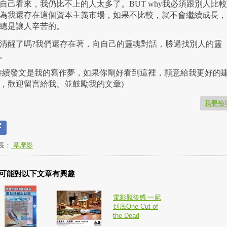
自己看來，我仍比不上的人太多了。BUT why我必須跟別人比
為我還存在這個資本主義市場，如果不比較，就不會繼續成長，
總是讓人辛苦的。
*清醒了嗎?我們還存在著，向自己的靈魂對話，勝過找別人的靈
。
持續發文是我的寫作夢，如果你剛好看到這裡，願意給我更好的
，歡迎留言給我、並鼓勵我的文章)
我要檢
長：
草摩影
可能對以下文章有興趣
電影觀後感-一屍
到底One Cut of
the Dead