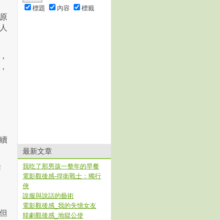
標題
內容
標籤
原
人
，
，
續
最新文章
我吃了那男孩一整年的早餐
作
電影觀後感-捍衛戰士：獨行
俠
說服與說話的藝術
電影觀後感_我的失憶女友
但
韓劇觀後感_地獄公使