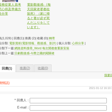
股務從業人員考
電影觀後感-《每
試心得及準備方
天回家老婆都在
法分享
裝死》（家に帰
ると妻が必ず死
んだふりをして
います）
(1,028) | 回應(1)| 推薦 (
2
)| 收藏 (
0
)|
轉寄
站分類:
電影賞析(電影情報、觀後感、影評)
| 個人分類:
心得分享
|
分類下一篇:
網路資料搜尋_Word 每次開都會重新安裝
分類上一篇:
日劇觀後感-今際之國的闖關者
推薦(
2
)
收藏(
0
)
回應(1)
我要
(悄悄話)
2021-01-12 16:10:
* 回應人：
E-mail：