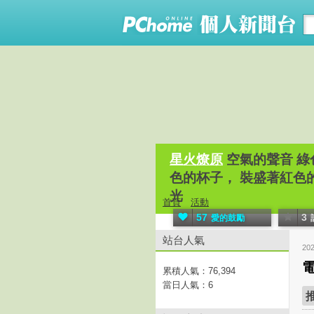
星火燎原
空氣的聲音 綠
色的杯子， 裝盛著紅色的
光
首頁
活動
57
3
愛的鼓勵
站台人氣
20
累積人氣：
76,394
當日人氣：
6