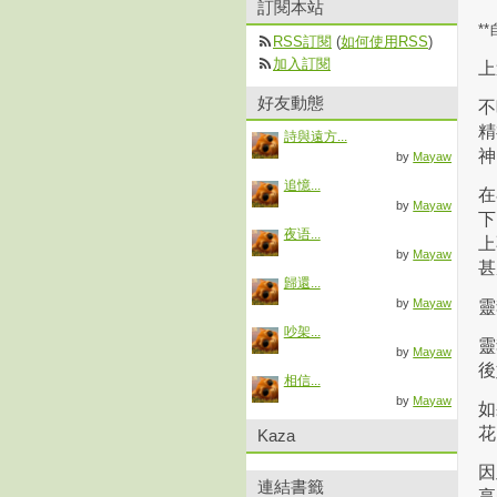
訂閱本站
*
RSS訂閱
(
如何使用RSS
)
加入訂閱
上
好友動態
不
精
詩與遠方...
神
by
Mayaw
追憶...
在
by
Mayaw
下
夜语...
上
by
Mayaw
甚
歸還...
by
Mayaw
靈
吵架...
靈
by
Mayaw
後
相信...
by
Mayaw
如
花
Kaza
因
連結書籤
享