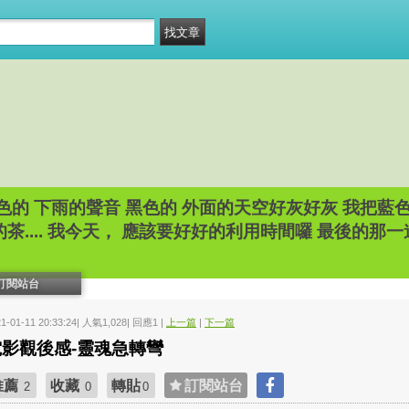
色的 下雨的聲音 黑色的 外面的天空好灰好灰 我把藍
茶.... 我今天， 應該要好好的利用時間囉 最後的那一道
訂閱站台
21-01-11 20:33:24| 人氣1,028| 回應1 |
上一篇
|
下一篇
電影觀後感-靈魂急轉彎
推薦
收藏
轉貼
訂閱站台
2
0
0