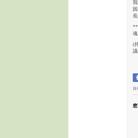
我
因
長
*
魂
(
議
台
您