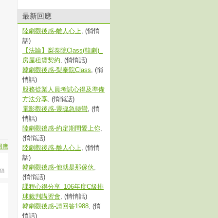
最新回應
陸劇觀後感-離人心上
, (悄悄
話)
【法論】梨泰院Class(韓劇)_
房屋租賃契約
, (悄悄話)
韓劇觀後感-梨泰院Class
, (悄
悄話)
股務從業人員考試心得及準備
方法分享
, (悄悄話)
電影觀後感-靈魂急轉彎
, (悄
悄話)
陸劇觀後感-約定期間愛上你
,
(悄悄話)
回應
陸劇觀後感-離人心上
, (悄悄
話)
韓劇觀後感-他就是那傢伙
,
38
(悄悄話)
課程心得分享_106年度C級排
球裁判講習會
, (悄悄話)
韓劇觀後感-請回答1988
, (悄
悄話)