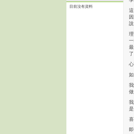
目前沒有資料
這
因
說
理
一
最
了
心
如
我
做
我
是
喜
即