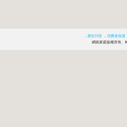
．
廣告刊登
．
消費者保護
網路家庭版權所有、轉載必究 