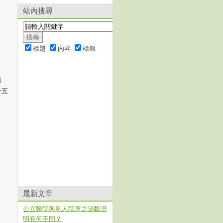
站內搜尋
標題
內容
標籤
病
十五
最新文章
公立醫院與私人院所之診斷證
明有何不同？