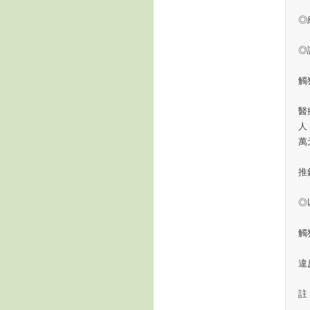
◎
◎
觸
醫
人
萬
推
◎
觸
違
註