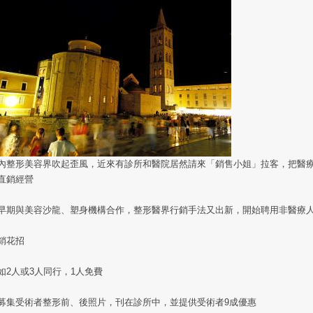
內整形美容界吹起歪風，近來有診所和醫院居然請來「銷售小姐」拉客，把醫
直銷經營
早期與美容沙龍、塑身機構合作，整形醫界行銷手法又出新，開始聘用非醫療
銷花招
如2人或3人同行，1人免費
募集受術者整形前、後照片，刊在診所中，並提供受術者9成優惠