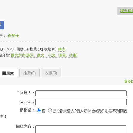
我要檢
長：
夜貓子
(1,704) | 回應(0)| 推薦 (
0
)| 收藏 (
0
)|
轉寄
站分類:
圖文創作(詩詞、散文、小說、懷舊、插畫)
推薦(
0
)
收藏(
0
)
回應(0)
我要
* 回應人：
E-mail：
悄悄話：
否
是 (若未登入"個人新聞台帳號"則看不到回覆
唷!)
回應內容：