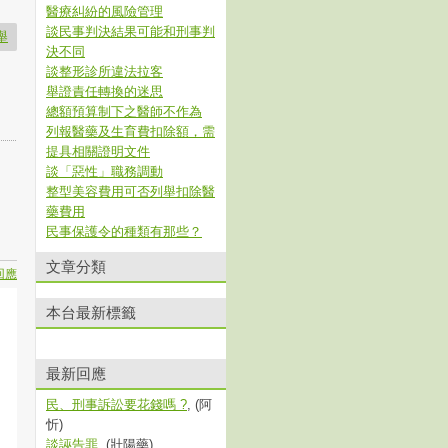
醫療糾紛的風險管理
談民事判決結果可能和刑事判
舉
決不同
談整形診所違法拉客
舉證責任轉換的迷思
總額預算制下之醫師不作為
列報醫藥及生育費扣除額，需
提具相關證明文件
談「惡性」職務調動
整型美容費用可否列舉扣除醫
藥費用
民事保護令的種類有那些？
文章分類
回應
本台最新標籤
最新回應
民、刑事訴訟要花錢嗎 ?
, (阿
忻)
談誣告罪
, (壯陽藥)