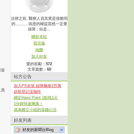
法律之前, 醫療人員其實是很脆弱
的.......... 病患的權益當然一定要
保障 ; 但是...
關於本站
留言板
地圖
加入好友
愛的鼓勵：
572
文章篇數：
60
療當
站方公告
加入PS女孩 組隊瘋搶2百萬
人員
超取登記送咖啡
綁定Hami Point 1點抵1元
1分鐘快速揪痛！
成為獨立小姐的滾錢心法
好友列表
好友的新聞台Blog