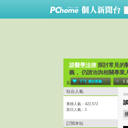
談醫學法律
探討常見的
義， 仍請洽詢相關專業
572
1
愛的鼓勵
首頁
活動
站台人氣
20
累積人氣：
422,572
當日人氣：
1
訂閱本站