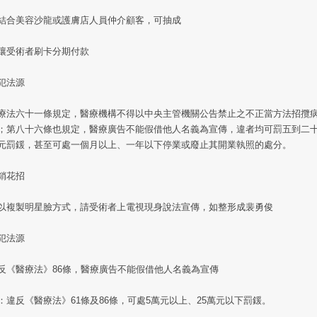
結合美容沙龍或護膚店人員仲介顧客，可抽成
讓受術者刷卡分期付款
犯法源
療法六十一條規定，醫療機構不得以中央主管機關公告禁止之不正當方法招攬
；第八十六條也規定，醫療廣告不能假借他人名義為宣傳，違者均可罰五到二
元罰鍰，甚至可處一個月以上、一年以下停業或廢止其開業執照的處分。
銷花招
以複製明星臉方式，請受術者上電視現身說法宣傳，如整形成裴勇俊
犯法源
反《醫療法》86條，醫療廣告不能假借他人名義為宣傳
：違反《醫療法》61條及86條，可處5萬元以上、25萬元以下罰鍰。