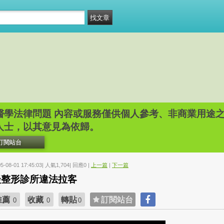
醫學法律問題 內容或服務僅供個人參考、非商業用途之使
人士，以其意見為依歸。
訂閱站台
05-08-01 17:45:03| 人氣1,704| 回應0 |
上一篇
|
下一篇
談整形診所違法拉客
推薦
收藏
轉貼
訂閱站台
0
0
0