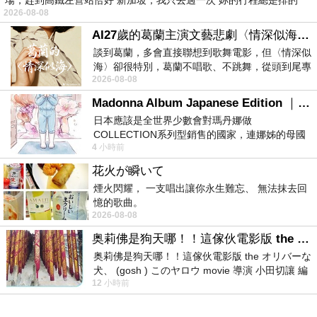
場，趕到高鐵左營站恰好 新加坡，我只去過一次 妳的行程總是排的
2026-08-08
AI27歲的葛蘭主演文藝悲劇〈情深似海〉 #戀上老電影 #葛蘭 #粟子
談到葛蘭，多會直接聯想到歌舞電影，但〈情深似
海〉卻很特別，葛蘭不唱歌、不跳舞，從頭到尾專
2026-08-08
心演戲。拍攝期間，經常工作超過12個鐘
Madonna Album Japanese Edition ｜瑪丹娜專輯們2026年日本版重發系列
日本應該是全世界少數會對瑪丹娜做
COLLECTION系列型銷售的國家，連娜姊的母國
4 小時前
美國都沒對她這樣過，這全拜在他們到現在唱片
花火が瞬いて
煙火閃耀， 一支唱出讓你永生難忘、 無法抹去回
憶的歌曲。
2026-08-08
奥莉佛是狗天哪！！這傢伙電影版 the オリバーな犬、 (gosh ) このヤロウ movie
奥莉佛是狗天哪！！這傢伙電影版 the オリバーな
犬、 (gosh ) このヤロウ movie 導演 小田切讓 編
12 小時前
劇: 小田切讓 主演: 小田切讓