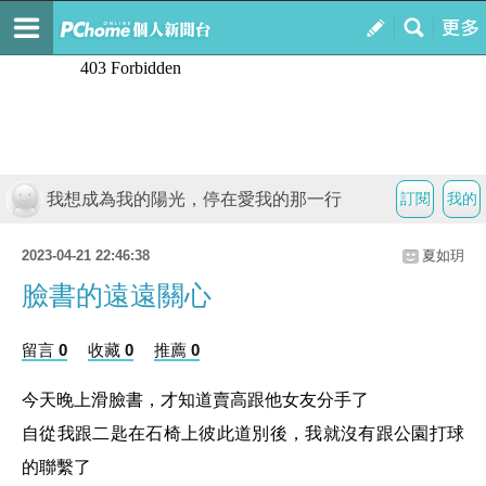
我想成為我的陽光，停在愛我的那一行
訂閱
我的
2023-04-21 22:46:38
夏如玥
臉書的遠遠關心
留言 0
收藏 0
推薦 0
今天晚上滑臉書，才知道賣高跟他女友分手了
自從我跟二匙在石椅上彼此道別後，我就沒有跟公園打球
的聯繫了