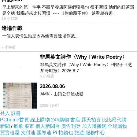
早上醒來的第一件事 不跟早餐店阿姨們聊幾句 很不習慣 她們的紅茶還
是全糖 我喝起來比較習慣 ~~~ 《偷偷藏不住》 越看越有趣，
19 小時前
逢場作戲
一個人表情生動是因為他需要逢場作戲。
7 小時前
非馬英文詩作〈Why I Write Poetry〉
非馬英文詩作〈Why I Write Poetry〉刊登于《芝
加哥时报》2026.8.7
6 小時前
2026.08.06
AMK - 山頂公仔波板糖
2026-08-07
登入
註冊
PChome首頁
線上購物
24h購物
書店
露天拍賣
比比昂代購
新聞
/
氣象
股市
個人新聞台
廣告刊登
加入聯播網
全球購物
買賣租屋
支付連
國際連
Pi 拍錢包
旅遊
服務中心