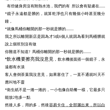
有些健身房沒有附熱水池，
我們的有
所以會有疑慮在......
*鏡子永遠都是髒的，就算乾淨也只有幾個小時甚至幾分
鐘，
*就像馬桶你離開的那一秒就是髒的........
我之所以離開新店是因為才5或6個人
就因為看到
馬桶髒就
說上個班別沒有做
你難道不知道? 馬桶你離開的那一秒就是髒的........
*飲水機要擦亮我沒意見
，
飲水機後面搭一個鏡子，永
遠都有水漬
客人會倒茶葉我沒意見，如果塞住了，一直不通就叫天不
應叫地不靈
*衛生紙不是一捲一捲的，一小包像自助餐一樣，它最多只
能放2包多一點
然後人多，用的多，然後
容易卡住，全部灑出來，所以白