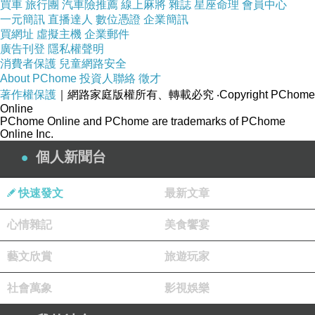
買車
旅行團
汽車險推薦
線上麻將
雜誌
星座命理
會員中心
一元簡訊
直播達人
數位憑證
企業簡訊
買網址
虛擬主機
企業郵件
廣告刊登
隱私權聲明
消費者保護
兒童網路安全
About PChome
投資人聯絡
徵才
著作權保護
｜網路家庭版權所有、轉載必究
‧Copyright PChome
Online
PChome Online and PChome are trademarks of PChome
Online Inc.
個人新聞台
快速發文
最新文章
心情雜記
美食饗宴
藝文欣賞
旅遊玩家
社會萬象
影視娛樂