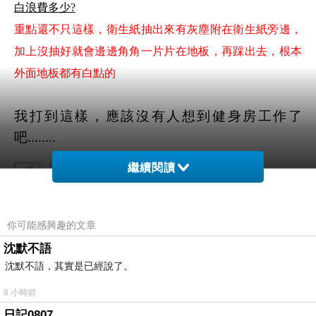
白浪費多少?
重點還不只這樣，衛生紙抽出來有灰塵附在衛生紙旁邊，
加上沒抽好就會邊邊角角一片片在地板，再踩出去，根本
外面地板都有白點的
我打到這樣，應該沒有人想到健身房工作了
吧........
繼續閱讀
我的半年計畫
上一篇：
你可能感興趣的文章
沈默不語
工作速度力量敏捷，一起提升(不要亂吃亂學喔)
下一篇：
沈默不語，其實是已經說了。
8 小時前
日記0807