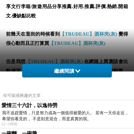
享文行李箱/旅遊用品分享推薦.好用.推薦.評價.熱銷.開箱
文.優缺點比較
前幾天在逛街的時候看到
【TRUDEAU】酒杯夾(灰)
覺得
很心動而且正打算買
【TRUDEAU】酒杯夾(灰)
但是我想
【TRUDEAU】酒杯夾(灰)
在網路上買應該會比
較便宜，
【TRUDEAU】酒杯夾(灰)
而且24小時都能買，
繼續閱讀
上網慢慢挑選，不用等店家開門也不用看店員臉色
你可能感興趣的文章
愛情三十六計，以逸待勞
我不追趕愛情，只是努力成為一個值得被愛的人。 若有一天你走近，
希望你看見的， 不是刻意迎合，而是真實的我。
22 小時前
一碗麵，一碗羮