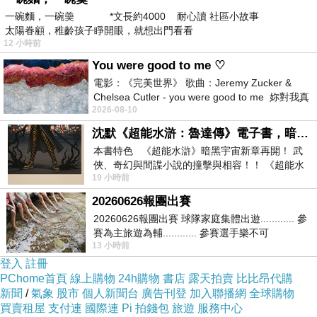
一碗麵，一碗羮 *文長約4000 耐心讀 社區小故事
太陽眷顧，稚齡孩子睜開眼，就想出門看看
12 小時前
You were good to me ♡
電影：《完美世界》 歌曲：Jeremy Zucker &
Chelsea Cutler - you were good to me 妳對我真
2026-08-10
好 因
沈默《超能水滸：魯達傳》電子書，暗黑宇宙新章，一一五年八月璀璨上架！
本書特色 《超能水滸》暗黑宇宙新章再開！ 武
俠、奇幻與間諜小說的撞擊與相容！！ 《超能水
19 小時前
滸》系列第四部變幻登場
20260626報團出賽
20260626報團出賽 球隊家庭集體出遊............ 參
商品網址
:
賽為主旅遊為輔............ 參賽選手樂不可
13 小時前
支............ 賽前旅遊
http://www.momoshop.com.tw/goods/GoodsDet
登入
註冊
ail.jsp?
PChome首頁
線上購物
24h購物
書店
露天拍賣
比比昂代購
新聞
i_code=2459365&memid=6000000188&cid=a
/
氣象
股市
個人新聞台
廣告刊登
加入聯播網
全球購物
買賣租屋
支付連
國際連
Pi 拍錢包
旅遊
服務中心
puad&oid=1&osm=league