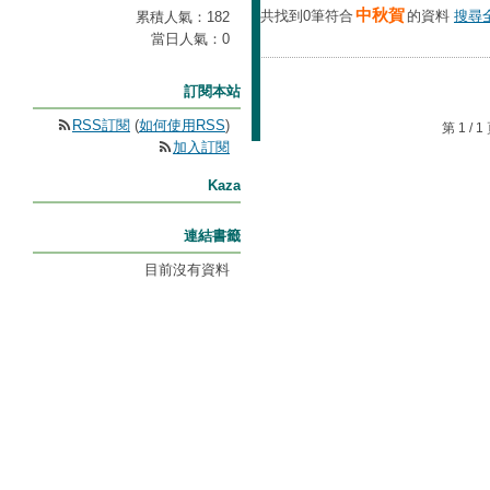
中秋賀
共找到0筆符合
的資料
搜尋
累積人氣：
182
當日人氣：
0
訂閱本站
RSS訂閱
(
如何使用RSS
)
第 1 /
加入訂閱
Kaza
連結書籤
目前沒有資料