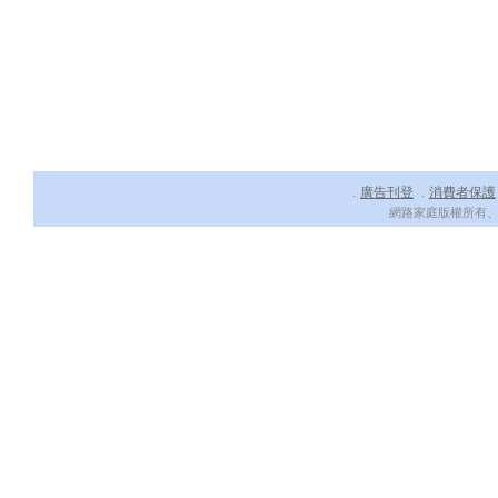
廣告刊登
消費者保護
．
．
網路家庭版權所有、轉載必究