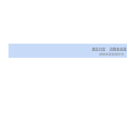
廣告刊登
消費者保護
．
．
網路家庭版權所有、轉載必究