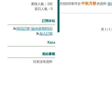
中秋月餅
共找到0筆符合
的資料
搜
累積人氣：
182
當日人氣：
0
訂閱本站
RSS訂閱
(
如何使用RSS
)
第 1 /
加入訂閱
Kaza
連結書籤
目前沒有資料