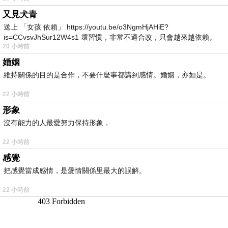
又見犬青
送上 「女孩 依賴」 https://youtu.be/o3NgmHjAHiE?
is=CCvsvJhSur12W4s1 壞習慣，非常不適合改，只會越來越依賴。
20 小時前
我害怕的
婚姻
維持關係的目的是合作，不要什麼事都講到感情。婚姻，亦如是。
22 小時前
形象
沒有能力的人最愛努力保持形象，
22 小時前
感覺
把感覺當成感情，是愛情關係里最大的誤解。
22 小時前