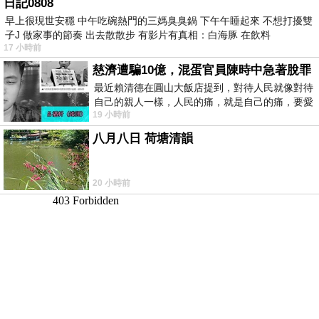
日記0808
早上很現世安穩 中午吃碗熱門的三媽臭臭鍋 下午午睡起來 不想打擾雙
子J 做家事的節奏 出去散散步 有影片有真相：白海豚 在飲料
17 小時前
慈濟遭騙10億，混蛋官員陳時中急著脫罪
最近賴清德在圓山大飯店提到，對待人民就像對待
自己的親人一樣，人民的痛，就是自己的痛，要愛
19 小時前
民如親，說的這麼好聽，實際上根本沒做
八月八日 荷塘清韻
20 小時前