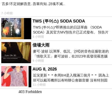
言多!不定就解吾意..吾輩尚知..詩魂不滅..
7 小時前
TWS (투어스) SODA SODA
TWS (투어스)*即將推出的日語單曲 《SODA
SODA》及其官方MV預告片已正式發布。 預告片
8 小時前
一經發布， 就引發了粉絲們對這次夏季回
借場大雨
麥可·波頓 以渾厚、低沉、沙啞的音色征服歌迷的
「情歌天王」麥可波頓，在2023年底發現罹患腦
9 小時前
瘤「祈禱早日康復，一切都好」。
AUG 8, 2026
近況更新＊＊本周8/4是入職滿三個月＊＊ 因為上
班可以戴耳機所以有時辦公會聽音樂 沒有特別固
11 小時前
定哪天但就是一周某一天會固定聽'90