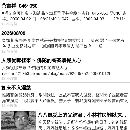
◎吉祥_046~050
■潘文良著作集＞勵益品＞魚雁千里共今緣＞吉祥_046~050 ▽046_吉
祥。2006.04.02.日 08:21:40 ▽047_吉祥。2006.04.03.一 23:11:
12 小時前
2026/08/09
突如其來的休假 當然就是去找同學弄頭髮啦！ 笑死 選了一個奶灰
色 染出來是淺灰藍 崽崽跟同學兩個人 笑了好久 反
12 小時前
人類從哪裡來 ? 佛陀的答案震撼人心
人類從哪裡來 ? 佛陀的答案震撼人心
rischao421953.pixnet.net/blog/posts/926857528435010128
12 小時前
如來不入涅槃
惟諸菩薩能見我身，常聞我法，是故不言我入涅槃。聲聞弟子雖復發言
如來涅槃，而我實不入於涅槃。善男子！若我所有聲聞弟子說言如來入
13 小時前
八八風災上的父親節，小林村民難以抹滅的痛
今天是父親節，是所有爸爸最好的日子，爸爸就是
天，媽媽就是地；爸爸年輕出去賺錢，媽媽則是處