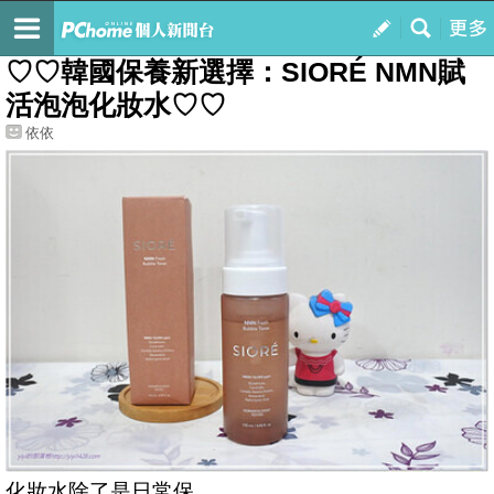
我的
最新文章
♡♡韓國保養新選擇：SIORÉ NMN賦
活泡泡化妝水♡♡
依依
化妝水除了是日常保