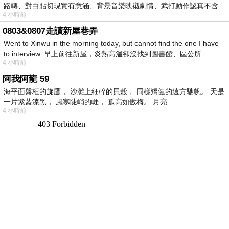
路轉、對白貼切現實有意涵、背景音樂映襯劇情、武打動作認真不含
4 小時前
糊、
0803&0807走讀新屋巷弄
Went to Xinwu in the morning today, but cannot find the one I have
to interview. 早上前往新屋，炎熱高溫卻沒找到圖書館、區公所
4 小時前
阿我阿龍 59
海平面盤桓的旋鷹， 沙灘上細碎的貝殼， 同樣矯健的遠方馳帆。 天是
一片紫藍漆黑， 風寒陡峭的崕， 孤高如傲梅。 月亮
4 小時前