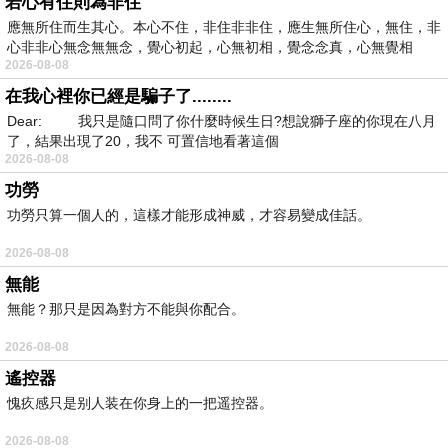
若心有住則為非住
應無所住而生其心。本心不住，非住非非住，應生無所住心，無住，非
心非非心無念無無念，覺心初起，心無初相，覺念念真，心無覺相
2026-08-08
在我心裡你已經是騙子了........
Dear: 我只是隨口問了你什麼時候生日?想說獅子座的你現在八月
了，結果出現了20，我不 可置信地看著這個
2026-08-08
功勞
功勞只算一個人的，這樣才能形成神威，才容易變成佳話。
2026-08-08
無能
無能？那只是因為對方不能與你配合。
2026-08-08
遙控器
愧疚感只是别人装在你身上的一把遥控器。
2026-08-08