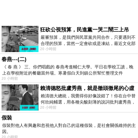
狂砍公視預算，民進黨一哭二鬧三上吊
嚴審預算，是我們與民眾黨共同合作，只要遇到不
合理的預算，當然一定會砍或是凍結，最近文化部
20 小時前
要編列公視和Taiwan plus預算，在110年
春燕---(二)
《 春 燕 》 三、你們唱戲的 春燕考進輔仁大學。平日在學校工讀，晚
上在學校附近的餐廳當外場。寒暑假白天到鎮公所幫忙整理文件
20 小時前
賴清德怒批盧秀燕，就是徹頭徹尾的心虛
賴清德大總統，我覺得你好像說錯了！你在台中替
何欣純輔選，用各種尖酸刻薄的說詞批判盧秀燕，
20 小時前
罵她施政滿意度輸給陳其邁，甚至還說盧
假裝
假裝對他人有興趣和忽視他人對自己的這種假裝，是社會關係維持的主
因。
20 小時前