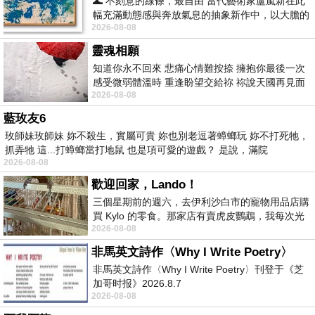
🌊 不刻意的線條，最自由 當代藝術家盧嵐新在此
幅充滿動態感與奔放氣息的抽象新作中，以大膽的
2026-08-08
藍色顏料在白色畫布上揮灑、壓印與流淌
靈魂相願
知道你永不回來 悲痛心情難按捺 擁抱你最後一次
感受微弱體溫時 重逢盼望交給祢 祢說天國再見面
2026-08-08
此刻忍淚說別離 他日靈魂再
藍玫友6
玫師妹玫師妹 妳不殺生，實屬可貴 妳也別老逗著蟑螂玩 妳不打死牠，
抓弄牠 這...打蟑螂當打地鼠 也是項可愛的遊戲？ 是說，滿院
2026-08-08
歡迎回家，Lando！
三個星期前的週六，去伊利沙白市的寵物用品店購
買 Kylo 的零食。那家店有賣虎皮鸚鵡，我每次光
2026-08-08
顧都會去看一下。他們偶爾會引進 C
非馬英文詩作〈Why I Write Poetry〉
非馬英文詩作〈Why I Write Poetry〉刊登于《芝
加哥时报》2026.8.7
2026-08-08