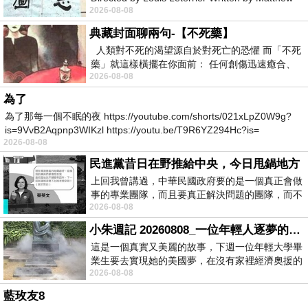
2026-08-08
Robinson Starring Greta Lee Wa
典藏封面聊兩句-【不死藥】
人類對不死的渴望源自於對死亡的恐懼 而「不死
藥」就這樣橫擺在你面前： 任何創傷迅速癒合、
2026-08-08
停止衰老、痛覺消失…堪
為了
為了那每一個不眠的夜 https://youtube.com/shorts/021xLpZ0W9g?
is=9VvB2Aqpnp3WIKzl https://youtu.be/T9R6YZ294Hc?is=
2026-08-08
民進黨昔日在野推給中央，今日甩鍋地方
上回我曾講過，中華民國政府要的是一個真正會做
事的專業團隊，而且要真正解決問題的團隊，而不
2026-08-08
是只會到處甩鍋的雙標團隊，最近民進黨
小朱週記 20260808_一位年輕人逐夢的真實故事
這是一個真實又美麗的故事，下週一位年輕大學畢
業生要去實現她的美國夢，在沒有家裡經濟奧援的
2026-08-08
情況下，靠著自我努力工作累積出國基
藍玫友8