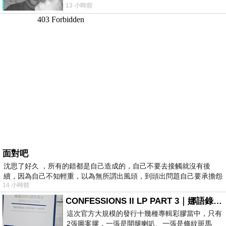
13 小時前
理家務，職業不分高低貴賤，只有人品才
面對吧
沈思了好久 ，所有的錯都是自己造成的，自己不要去接觸就沒有後
續，因為自己不知輕重，以為無所謂出風頭，到頭出問題自己要承擔怨
14 小時前
不
CONFESSIONS II LP PART 3｜娜語錄II LP PART 3
這次官方大規模的發行十幾種專輯彩膠當中，只有
2張圖案膠，一張是開腿喇叭、一張是條紋斑馬