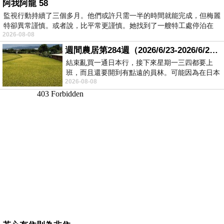
阿我阿龍 58
監視行動持續了三個多月。他們或許只需一半的時間就能完成，但梅麗
特卻異常謹慎。或者說，比平常更謹慎。她找到了一艘特工處停泊在
2026-08-08
週間農居第284週（2026/6/23-2026/6/24) 夏至 金黃稻浪洋溢豐收喜悅
結束亂買一通日本行，接下來星期一三四都要上
班，而且還要開到有點遠的員林。可能因為在日本
2026-08-08
花不少錢，星期一出門上班時，心裡沒有一