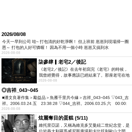
2026/08/08
今天一早到公司 哇~ 打包清的好乾淨啊！ 但上班前 崽崽到現場掃一圈
恩～ 打包的人好可憐喔！ 因為不用一個小時 崽崽又搞到水
2026-08-08
柒參肆▎老宅2／後記
《老宅2／後記》在去年初寫完《老宅》的時候，
我曾經覺得，故事應該已經結束了。那座老宅在地
2026-08-08
震中倒塌，七個人終於離開那片黑暗，
◎吉祥_043~045
■潘文良著作集＞勵益品＞魚雁千里共今緣＞吉祥_043~045 ▽043_吉
祥。2006.03.24.五 23:38:28 ▽044_吉祥。2006.03.25.六 00:00:
2026-08-08
炫麗奪目的蛋糕 (5/11)
維托里亞諾，又稱為維克多艾曼紐二世紀念堂，是
位於義大利羅馬威尼斯廣場和卡比托利歐山之間，