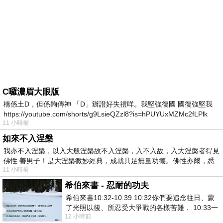
C囉濃眉大眼版
橋係土D，但係夠傳神 「D」辦證好失禮咩。我堅強復國 國復強堅我
https://youtube.com/shorts/g9LsieQZzl8?is=hPUYUxMZMc2fLPlk
11 小時前
如來不入涅槃
我亦不入涅槃，以入大般涅槃故不入涅槃，入不入故，入大涅槃者得見
佛性 善男子！是大涅槃微妙經典，成就具足無量功德。佛性亦爾，悉
11 小時前
希伯來書 - 忍耐的功夫
希伯來書10:32-10:39 10:32你們要追念往日、蒙
了光照以後、所忍受大爭戰的各樣苦難． 10:33一
12 小時前
面被毀謗、遭患難、成了戲景、叫眾人