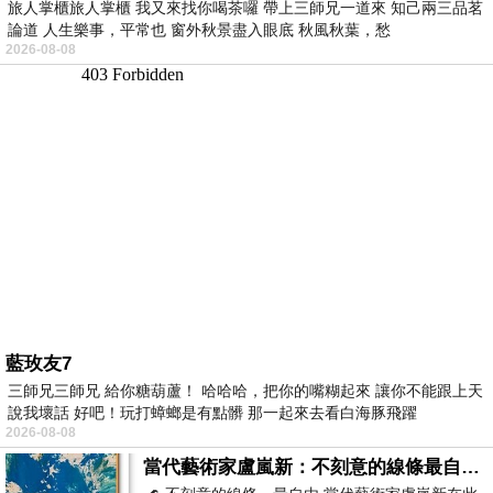
旅人掌櫃旅人掌櫃 我又來找你喝茶囉 帶上三師兄一道來 知己兩三品茗
論道 人生樂事，平常也 窗外秋景盡入眼底 秋風秋葉，愁
2026-08-08
藍玫友7
三師兄三師兄 給你糖葫蘆！ 哈哈哈，把你的嘴糊起來 讓你不能跟上天
說我壞話 好吧！玩打蟑螂是有點髒 那一起來去看白海豚飛躍
2026-08-08
當代藝術家盧嵐新：不刻意的線條最自由，讓色彩流動、筆觸自己說話