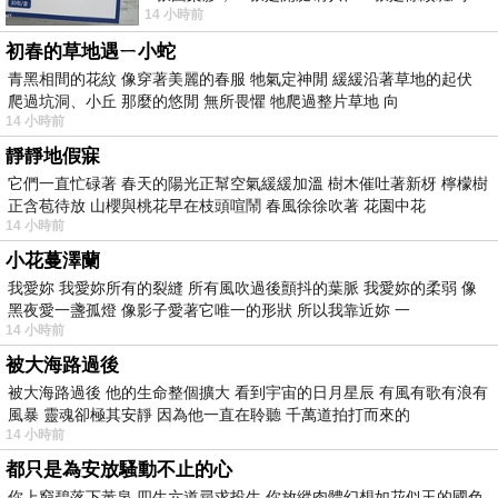
14 小時前
版；目前官網上只剩澳洲商店AU STORE
初春的草地遇ㄧ小蛇
青黑相間的花紋 像穿著美麗的春服 牠氣定神閒 緩緩沿著草地的起伏
爬過坑洞、小丘 那麼的悠閒 無所畏懼 牠爬過整片草地 向
14 小時前
靜靜地假寐
它們一直忙碌著 春天的陽光正幫空氣緩緩加溫 樹木催吐著新枒 檸檬樹
正含苞待放 山櫻與桃花早在枝頭喧鬧 春風徐徐吹著 花園中花
14 小時前
小花蔓澤蘭
我愛妳 我愛妳所有的裂縫 所有風吹過後顫抖的葉脈 我愛妳的柔弱 像
黑夜愛一盞孤燈 像影子愛著它唯一的形狀 所以我靠近妳 一
14 小時前
被大海路過後
被大海路過後 他的生命整個擴大 看到宇宙的日月星辰 有風有歌有浪有
風暴 靈魂卻極其安靜 因為他一直在聆聽 千萬道拍打而來的
14 小時前
都只是為安放騷動不止的心
你上窮碧落下黃泉 四生六道尋求投生 你放縱肉體幻想如花似玉的國色