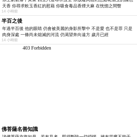
天香 你尋求軟玉香紅的慰藉 你吸食毒品香煙大麻 在恍惚之間瞥
14 小時前
半百之後
年過半百後 他的眼睛 仍會被美麗的身影所擊中 不是愛 也不是罪 只是
肉身深處 一條尚未熄滅的河流 仍渴望奔向遠方 歲月已經
14 小時前
佛菩薩名善知識
諸佛菩薩亦復如是，若有見者，即得斷除一切煩惱，雖有四魔不能干