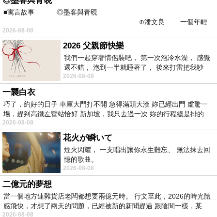
◎墨客與青硯
■寓言故事 ◎墨客與青硯
⊕潘文良 一個年輕
2026-08-08
的墨客，在京城的古玩肆裡
2026 父親節快樂
我們一起穿著情侶裝吧， 第一次泡冷水澡， 感覺
還不錯， 泡到一半就睡著了， 後來打雷把我吵
2026-08-08
醒， 手
一襲白衣
巧了，約好的日子 車庫大門打不開 急得滿頭大漢 妳已經出門 虛驚一
場，趕到高鐵左營站恰好 新加坡，我只去過一次 妳的行程總是排的
2026-08-08
花火が瞬いて
煙火閃耀， 一支唱出讓你永生難忘、 無法抹去回
憶的歌曲。
2026-08-08
二億元的夢想
當一個地方連雜貨店老闆都想要兩億元時。 行文至此，2026的時光體
感飛快，才想了兩天的問題，已經被新的新聞趕過 跟陰間一樣，某
2026-08-08