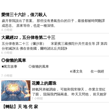
愛情三十六計，借刀殺人
歲月替我說出了答案。 那些沒有勇氣告白的日子，最後都被時間翻譯
成思念。 原來等待，也是一種深情。
4 小時前
大藏經22，五分律卷第二十三
五分律卷第二十三（彌沙塞） 宋罽賓三藏佛陀什共竺道生等 譯 第四
分初滅諍法 佛在舍衛國，爾時諸比丘共鬪諍
6 小時前
◎偷懶的風車
■寓言故事 ◎偷懶的風車
⊕潘文良 在一個經
7 小時前
常颳風的山丘上—&m
花瓣上的露珠
帥氣阿弟被調線， 可能和我常聊天， 作業主管紅
了眼， 阻隔我們隔兩邊。 昨天又問他， 前天她穿
7 小時前
什麼顏色衣服， 不經
【轉貼】天 地 侘 寂