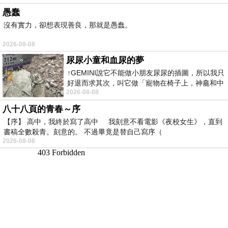
愚蠢
沒有實力，卻想表現善良，那就是愚蠢。
2026-08-08
尿尿小童和血尿的夢
↑GEMINI說它不能做小朋友尿尿的插圖，所以我只
好退而求其次，叫它做「寵物在椅子上，神龕和中
2026-08-08
年人臉孔」的畫了。 六月底
八十八頁的青春～序
【序】 高中，我終於寫了高中 我刻意不看電影《夜校女生》，直到
書稿全數殺青。刻意的。 不過畢竟是替自己寫序（
2026-08-08