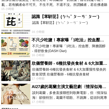
亂，若有觸者命不可夭、不生不死、不退不沒。所謂觸者，若在佛邊聽
15 小時前
受
認識【苯騈芘】(ㄅㄣˇ ㄆㄧㄢˊ ㄆ一ˊ)
認識【苯騈芘】(ㄅㄣˇ ㄆㄧㄢˊ ㄆ一ˊ)
16 小時前
不只少吃鹽！專家曝「1吃法」控血壓、降膽固醇 - 得舒飲食(DASH Diet)
不只少吃鹽！專家曝「1吃法」控血壓、降膽固醇
- 得舒飲食(DASH Diet)
16 小時前
https://www.facebook.com/dietitiansophia/
posts/157966
欣儀營養師 - 6種抗發炎食材 & 6大加重慢性發炎的飲食習慣
欣儀營養師-6種抗發炎食材 & 6大加重慢性發炎的
飲食習慣 欣儀營養師 - 6種抗發炎食材
17 小時前
https://www.facebook.com/photo/?fbid=147
AI27歲的葛蘭主演文藝悲劇〈情深似海〉 #戀上老電影 #葛蘭 #粟子
談到葛蘭，多會直接聯想到歌舞電影，但〈情深似
海〉卻很特別，葛蘭不唱歌、不跳舞，從頭到尾專
17 小時前
心演戲。拍攝期間，經常工作超過12個鐘