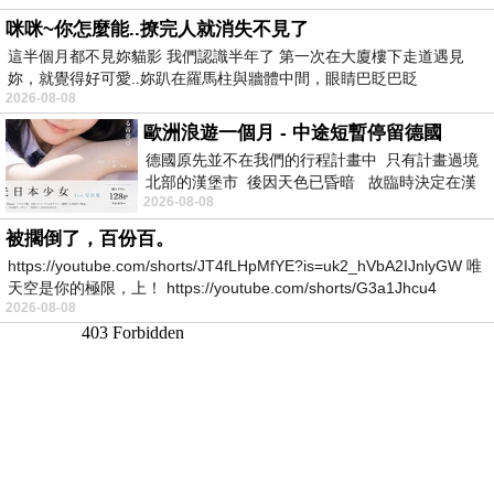
咪咪~你怎麼能..撩完人就消失不見了
這半個月都不見妳貓影 我們認識半年了 第一次在大廈樓下走道遇見
妳，就覺得好可愛..妳趴在羅馬柱與牆體中間，眼睛巴眨巴眨
2026-08-08
歐洲浪遊一個月 - 中途短暫停留德國
德國原先並不在我們的行程計畫中 只有計畫過境
北部的漢堡市 後因天色已昏暗 故臨時決定在漢
2026-08-08
堡市吃晚餐和過夜
被擱倒了，百份百。
https://youtube.com/shorts/JT4fLHpMfYE?is=uk2_hVbA2IJnlyGW 唯
天空是你的極限，上！ https://youtube.com/shorts/G3a1Jhcu4
2026-08-08