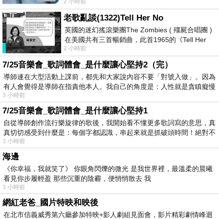
2 小時前
以到林鐵館。 這裡展示從山下
老歌亂談(1322)Tell Her No
英國的迷幻搖滾樂團The Zombies ( 殭屍合唱團 )
在美國共有三首暢銷曲，此首1965的《Tell Her
2 小時前
No》即為其中之一，在告示牌百大單曲
7/25音樂會_歌詞體會_是什麼讓心堅持2（完）
導師連在大型活動上課前，都先和大家說內容不要「對號入做」。因為
有人會覺得是導師在指責他本人。我自己的角度是：人性就是貪瞋癡慢
3 小時前
7/25音樂會_歌詞體會_是什麼讓心堅持1
自從導師創作流行樂旋律的歌後，我開始看不懂更多歌詞寫的意思，真
真切切感受到什麼是：每個字都認識，串起來就是抓破頭時間！絕對不
3 小時前
海邊
《你幸福，我就笑了》 你眼角閃爍的微光 是我世界裡，最溫柔的晨曦
看見你步履輕盈 那些沉重的陰霾，便悄悄散去 我
3 小時前
網紅老爸_國片特映和映後
在北市信義威秀第六廳參加特映+影人劇組見面會，影片精彩劇情峰迴