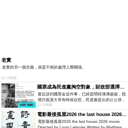
老實
老實的另一個含義，就是不精於處理人際關係。
22 小時前
國票成為民進黨掏空對象，財政部選擇性失憶
最近談到國票金這件事，已經是鬧得沸沸揚揚，我
替許崑源大哥有時候在想，民進黨提出的公公併，
22 小時前
其實就是想要國庫通黨庫，鬧出最大的醜
電影最後孤屋2026 the last house 2026 movie
電影最後孤屋2026 the last house 2026 movie
Directed by Louis Leterrier Written by Matthew