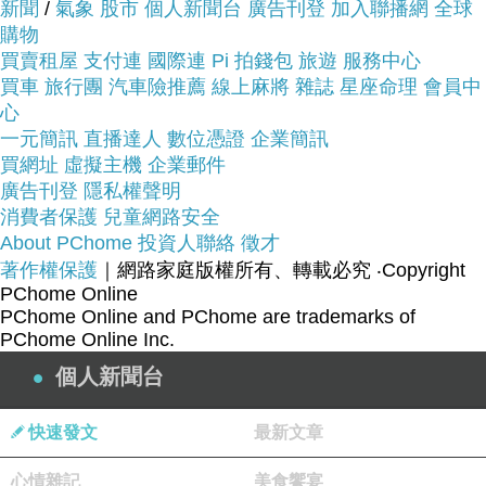
新聞
/
氣象
股市
個人新聞台
廣告刊登
加入聯播網
全球
購物
商品網址:
買賣租屋
支付連
國際連
Pi 拍錢包
旅遊
服務中心
買車
旅行團
汽車險推薦
線上麻將
雜誌
星座命理
會員中
心
一元簡訊
直播達人
數位憑證
企業簡訊
買網址
虛擬主機
企業郵件
廣告刊登
隱私權聲明
消費者保護
兒童網路安全
About PChome
投資人聯絡
徵才
品號：1353994
著作權保護
｜網路家庭版權所有、轉載必究
‧Copyright
PChome Online
PChome Online and PChome are trademarks of
PChome Online Inc.
外尺寸：25x14x22cm
個人新聞台
內尺寸：22x11.5x20cm
容量：約一機+2~3鏡
快速發文
最新文章
附防雨罩
心情雜記
美食饗宴