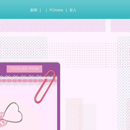
|
|
|
新聞
PChome
登入