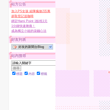
站方公告
加入PS女孩 組隊瘋搶2百萬
超取登記送咖啡
綁定Hami Point 1點抵1元
1分鐘快速揪痛！
成為獨立小姐的滾錢心法
好友列表
好友的新聞台Blog
站內搜尋
標題
內容
標籤