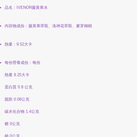
品名：IVENOR藤黃果水
內容物成份：藤黃果萃取、洛神花萃取、麥芽糊精
熱量：9.52大卡
每份營養成份：每份
熱量 9.25大卡
蛋白質 0.8 公克
脂肪 0.08公克
碳水化合物 1.4公克
糖 0公克
鈉 0公克