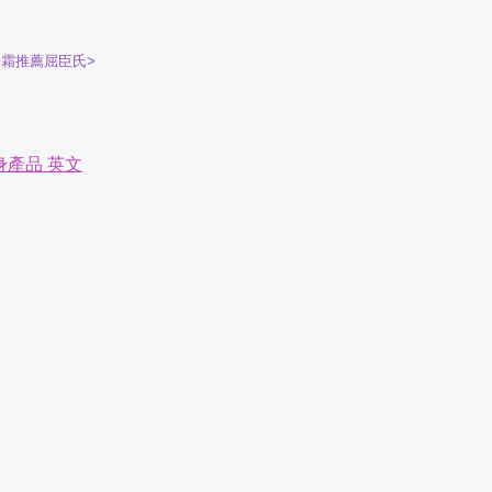
霜推薦屈臣氏>
身產品 英文