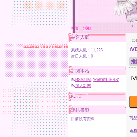
首頁
活動
站台人氣
20
i
累積人氣：
11,226
當日人氣：
0
推
訂閱本站
RSS訂閱
(
如何使用RSS
)
加入訂閱
Kaza
連結書籤
商
目前沒有資料
商