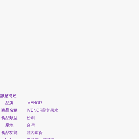
品訊息簡述
:
品牌
iVENOR
商品名稱
IVENOR藤黃果水
食品類型
粉劑
產地
台灣
食品功能
體內環保