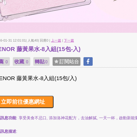
16-01-31 12:01:01| 人氣40| 回應0 |
上一篇
|
下一篇
VENOR 藤黃果水-8入組(15包-入)
薦
收藏
轉貼
訂閱站台
0
0
0
品訊息功能
: 享受美食不忌口, 添加洛神花配方，去油解膩, 一天一杯，啟動新能
品訊息描述
: