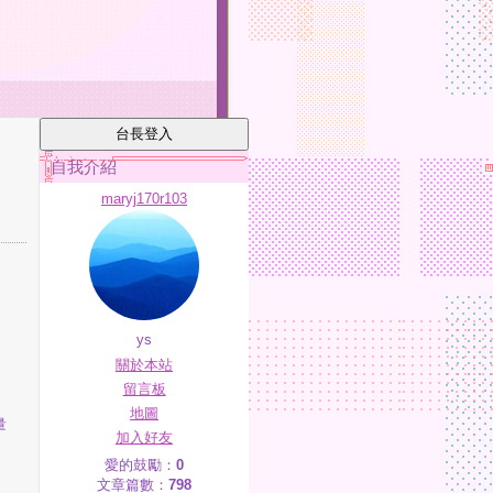
自我介紹
maryj170r103
ys
關於本站
留言板
地圖
量
加入好友
愛的鼓勵：
0
文章篇數：
798