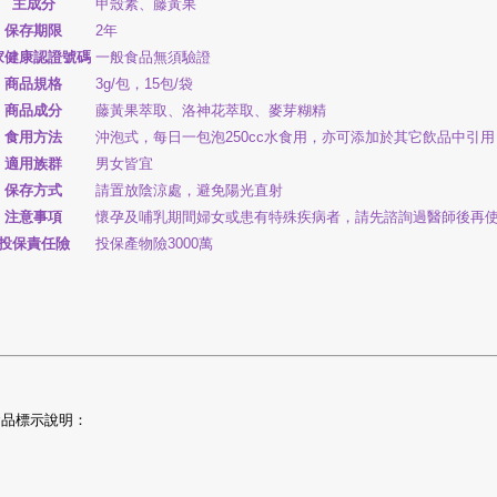
主成分
甲殼素、藤黃果
保存期限
2年
家健康認證號碼
一般食品無須驗證
商品規格
3g/包，15包/袋
商品成分
藤黃果萃取、洛神花萃取、麥芽糊精
食用方法
沖泡式，每日一包泡250cc水食用，亦可添加於其它飲品中引用
適用族群
男女皆宜
保存方式
請置放陰涼處，避免陽光直射
注意事項
懷孕及哺乳期間婦女或患有特殊疾病者，請先諮詢過醫師後再
投保責任險
投保產物險3000萬
食品標示說明：