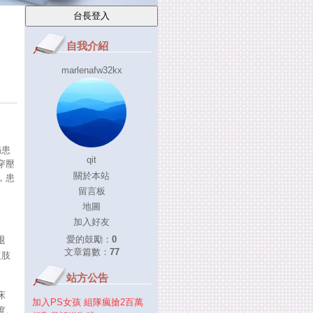
自我介紹
marlenafw32kx
病患
qit
穿壓
關於本站
，患
留言板
地圖
加入好友
愛的鼓勵：
0
退
文章篇數：
77
復肢
站方公告
床
加入PS女孩 組隊瘋搶2百萬
度。