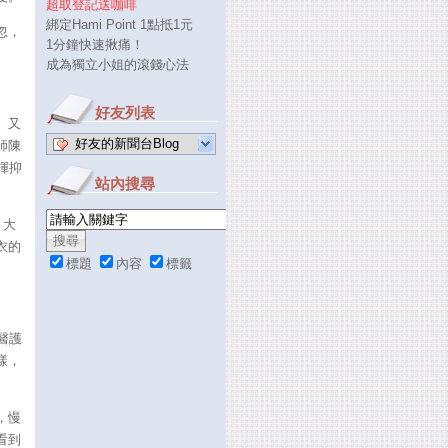
超取登記送咖啡
綁定Hami Point 1點抵1元
忽，
1分鐘快速揪痛！
成為獨立小姐的滾錢心法
好友列表
、又
好友的新聞台Blog
師陳
揮抑
站內搜尋
，大
衣的
標題
內容
標籤
醫護
樣，
，慢
看到