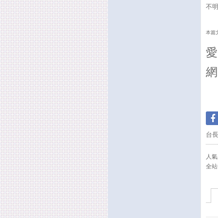
不
本篇文
愛
網
台
人氣(
全站