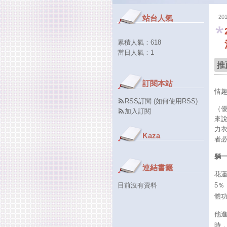
站台人氣
20
累積人氣：
618
當日人氣：
1
推
訂閱本站
情
RSS訂閱
(
如何使用RSS
)
（
加入訂閱
來
力
Kaza
者必
躺一
連結書籤
花
目前沒有資料
5
體
他
時