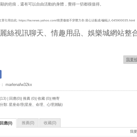
明顯的疤痕，還有可以自由活動的身體，覺得一切都很值得。
章引用自此: https://tw.news.yahoo.com/燒燙傷後不穿壓力衣-當心沾黏成-蝙蝠人-045900035.html
麗絲視訊聊天、情趣用品、娛樂城網站整
我要
長：
marlenafw32kx
13) | 回應(0)| 推薦 (
0
)| 收藏 (
0
)|
轉寄
分類:
星座命理(星座、命理、心理測驗)
推薦(
0
)
收藏(
0
)
回應(0)
我