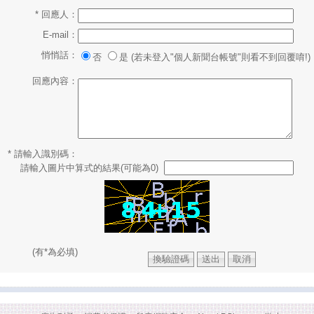
* 回應人：
E-mail：
悄悄話：
否
是 (若未登入"個人新聞台帳號"則看不到回覆唷!)
回應內容：
* 請輸入識別碼：
請輸入圖片中算式的結果(可能為0)
(有*為必填)