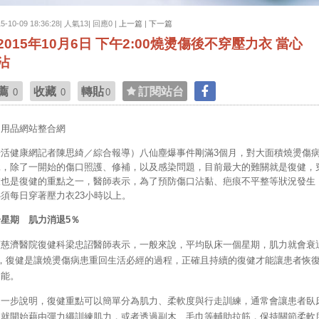
15-10-09 18:36:28| 人氣13| 回應0 |
上一篇
|
下一篇
2015年10月6日 下午2:00燒燙傷後不穿壓力衣 當心
沾
薦
收藏
轉貼
訂閱站台
0
0
0
趣用品網站整合網
優活健康網記者陳思綺／綜合報導）八仙塵爆事件剛滿3個月，對大面積燒燙傷
說，除了一開始的傷口照護、修補，以及感染問題，目前最大的難關就是復健，
衣也是復健的重點之一，醫師表示，為了預防傷口沾黏、疤痕不平整等狀況發生
須每日穿著壓力衣23小時以上。
星期 肌力消退5％
蓮慈濟醫院復健科梁忠詔醫師表示，一般來說，平均臥床一個星期，肌力就會衰
％，復健是讓燒燙傷病患重回生活必經的過程，正確且持續的復健才能讓患者恢
功能。
進一步說明，復健重點可以簡單分為肌力、柔軟度與行走訓練，通常會讓患者臥
，就開始藉由彈力繩訓練肌力，或者透過副木、毛巾等輔助拉筋，保持關節柔軟