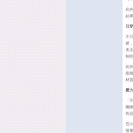
此
結
日穿
不
硬
美
制
此
面
材
壓
「
團
而
范
慢