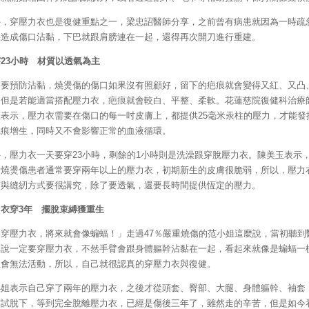
外，穿壓力衣也是復健重點之一，梁忠詔醫師分享，之前曾有病患就因為一時疏
果造成傷口沾黏，下巴就跟肩膀連在一起，還得再次開刀進行重建。
23小時 材質以透氣為主
只要預防沾黏，燒燙傷的傷口如果沒有照顧好，留下的疤痕就會變得又紅、又凸
，但是若能適當搭配壓力衣，疤痕就會較白、平整、柔軟。花蓮慈院復健科治療
玉表示，壓力衣需要在傷口的每一吋皮膚上，都提供25毫米汞柱的壓力，才能發
疤痕增生，同時又不會影響正常的血液循環。
外，壓力衣一天要穿23小時，剩餘的1小時則是洗澡跟穿脫壓力衣。陳美玉表示
積燒燙傷患者通常要穿兩年以上的壓力衣，初期新生的皮膚很脆弱，所以，壓力
質與縫紉方式要很講究，除了要透氣，還要長時間提供恆定的壓力。
力衣穿3年 擺脫束縛獲重生
不穿壓力衣，將來就會像蝙蝠！」走過47％嚴重燒傷的范小姐這麼說，當初聽到
隊說一定要穿壓力衣，不然手臂會跟身體軀幹沾黏在一起，看起來就像是蝙蝠一
且會無法活動，所以，自己就很認真的穿壓力衣與復健。
小姐表示自己穿了兩年的壓力衣，之後才從頭套、臀部、大腿、身體軀幹、袖套
嘗試脫下，等到完全脫離壓力衣，已經是傷後三年了，雖然走的辛苦，但是如今