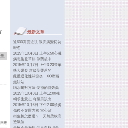
合
最新文章
逾600高度近視 眼疾病變切勿
輕忽
2015年10月8日 上午5:50心臟
檢舉
病患染登革熱 停藥後中
2015年10月7日 上午3:23登革
熱大爆發 超級聖嬰惹的
嚴重退化性關節炎 XO型腿
無法站
喝水喝對方法 便祕的特效藥
2015年10月8日 上午12:00強
韌求生意志 奇蹟男孩出
2015年10月6日 下午2:00燒燙
傷後不穿壓力衣 當心沾
衛生棉怎麼選？ 天然柔軟高
透氣佳
要回應
是癬不是溼疹 勿再自行用藥