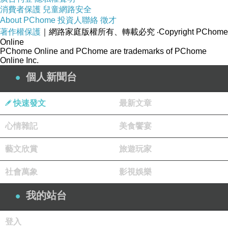
巧了，約好的日子 車庫大門打不開 急得滿頭大漢 妳已經出門 虛
消費者保護
兒童網路安全
驚一場，趕到高鐵左營站恰好 新加坡，我只去過一次 妳的行程
About PChome
投資人聯絡
徵才
2026-08-08
總是排的
著作權保護
｜網路家庭版權所有、轉載必究
‧Copyright PChome
半百之後
Online
年過半百後 他的眼睛 仍會被美麗的身影所擊中 不是愛 也不是罪
PChome Online and PChome are trademarks of PChome
只是肉身深處 一條尚未熄滅的河流 仍渴望奔向遠方 歲月已經
Online Inc.
2026-08-08
個人新聞台
快速發文
最新文章
心情雜記
美食饗宴
藝文欣賞
旅遊玩家
社會萬象
影視娛樂
我的站台
登入