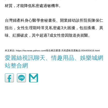
材質，才能降低私密處過敏機率。
台灣婦產科身心醫學會秘書長、開業婦幼診所院長陳保仁
指出，女性生理期時常見私密處3大困擾，包括搔癢、異
味、紅腫破皮，其中超過7成女性曾因陰道炎就醫。
本文來自: https://tw.news.yahoo.com/衛生棉怎麼選-天然柔軟高透氣佳-004400416.html
愛麗絲視訊聊天、情趣用品、娛樂城網
站整合網