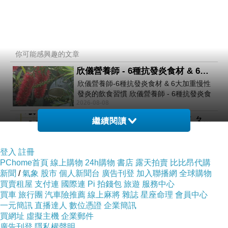
你可能感興趣的文章
欣儀營養師 - 6種抗發炎食材 & 6大加重慢性發炎的飲食習慣
欣儀營養師-6種抗發炎食材 & 6大加重慢性
發炎的飲食習慣 欣儀營養師 - 6種抗發炎食
2026-08-08
材https://www.facebook.com/photo/?
fbid=147
認識【苯騈芘】(ㄅㄣˇ ㄆㄧㄢˊ ㄆ一ˊ)
繼續閱讀
認識【苯騈芘】(ㄅㄣˇ ㄆㄧㄢˊ ㄆ一ˊ)
登入
註冊
2026-08-08
PChome首頁
線上購物
24h購物
書店
露天拍賣
比比昂代購
◎吉祥_046~050
新聞
/
氣象
股市
個人新聞台
廣告刊登
加入聯播網
全球購物
■潘文良著作集＞勵益品＞魚雁千里共今緣＞吉祥_046~050
買賣租屋
支付連
國際連
Pi 拍錢包
旅遊
服務中心
▽046_吉祥。2006.04.02.日 08:21:40 ▽047_吉祥。
買車
旅行團
汽車險推薦
線上麻將
雜誌
星座命理
會員中心
22 小時前
2006.04.03.一 23:11:
一元簡訊
直播達人
數位憑證
企業簡訊
買網址
一襲白衣
虛擬主機
企業郵件
廣告刊登
隱私權聲明