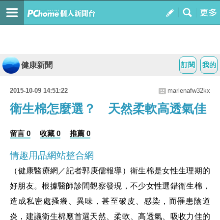
健康新聞
訂閱
我的
2015-10-09 14:51:22
marlenafw32kx
衛生棉怎麼選？ 天然柔軟高透氣佳
留言 0
收藏 0
推薦 0
情趣用品網站整合網
（健康醫療網／記者郭庚儒報導）衛生棉是女性生理期的
好朋友。根據醫師診間觀察發現，不少女性選錯衛生棉，
造成私密處搔癢、異味，甚至破皮、感染，而罹患陰道
炎，建議衛生棉應首選天然、柔軟、高透氣、吸收力佳的