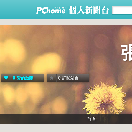
0
0
愛的鼓勵
訂閱站台
首頁