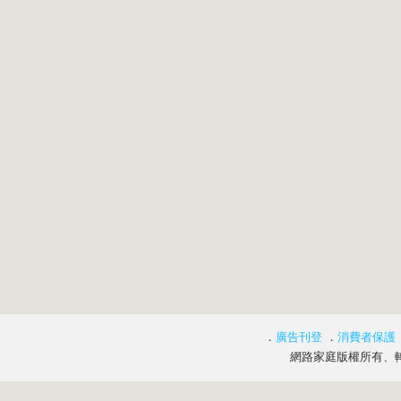
．
廣告刊登
．
消費者保護
網路家庭版權所有、轉載必究 