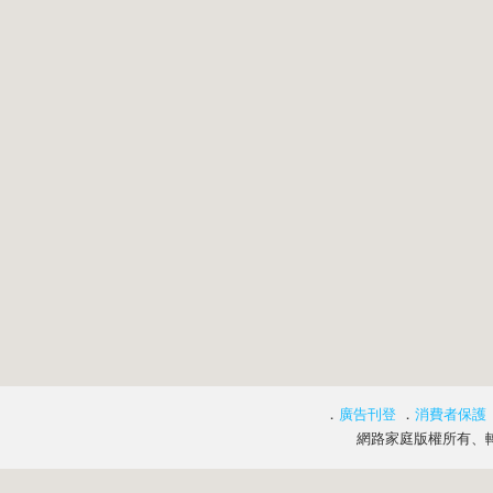
．
廣告刊登
．
消費者保護
網路家庭版權所有、轉載必究 