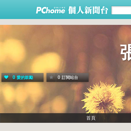
0
0
愛的鼓勵
訂閱站台
首頁